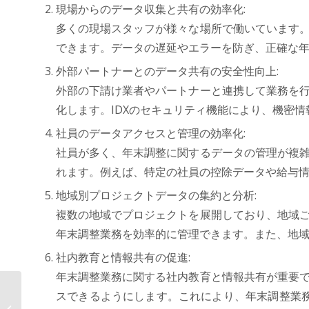
現場からのデータ収集と共有の効率化:
多くの現場スタッフが様々な場所で働いています。
できます。データの遅延やエラーを防ぎ、正確な
外部パートナーとのデータ共有の安全性向上:
外部の下請け業者やパートナーと連携して業務を行
化します。IDXのセキュリティ機能により、機密
社員のデータアクセスと管理の効率化:
社員が多く、年末調整に関するデータの管理が複雑
れます。例えば、特定の社員の控除データや給与
地域別プロジェクトデータの集約と分析:
複数の地域でプロジェクトを展開しており、地域ご
年末調整業務を効率的に管理できます。また、地
社内教育と情報共有の促進:
年末調整業務に関する社内教育と情報共有が重要で
年末調整が劇的に変わる！ サービス
スできるようにします。これにより、年末調整業
業向けの最強データ管理プラットフ