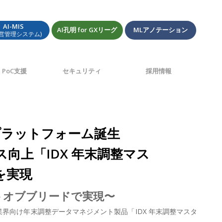
AI-MIS
AI孔明 for GXリーグ
MLアノテーション
経営管理システム)
PoC支援
セキュリティ
採用情報
プラットフォーム誕生
向上「IDX 年末調整マス
を実現
ベストオブブリードで実現〜
設業界向け年末調整データマネジメント製品「IDX 年末調整マスタ