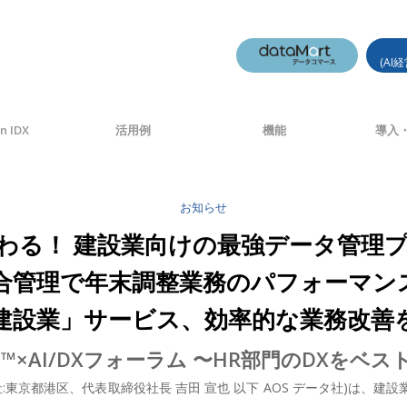
(AI
n IDX
活用例
機能
導入・
お知らせ
わる！ 建設業向けの最強データ管理
合管理で年末調整業務のパフォーマンス
建設業」サービス、効率的な業務改善
-MIS™×AI/DXフォーラム 〜HR部門のDXを
社:東京都港区、代表取締役社長 吉田 宣也 以下 AOS データ社)は、建