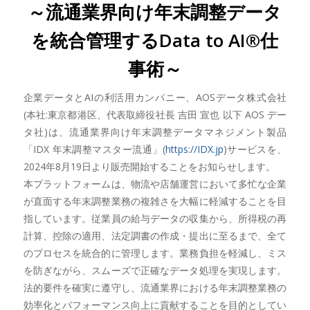
～流通業界向け年末調整データ
を統合管理するData to AI®仕
事術～
企業データとAIの利活用カンパニー、AOSデータ株式会社
(本社:東京都港区、代表取締役社長 吉田 宣也 以下 AOS デー
タ社)は、流通業界向け年末調整データマネジメント製品
「IDX 年末調整マスター流通」(
https://IDX.jp
)サービスを、
2024年8月19日より販売開始することをお知らせします。
本プラットフォームは、物流や店舗運営において多忙な企業
が直面する年末調整業務の複雑さを大幅に軽減することを目
指しています。従業員の給与データの収集から、所得税の再
計算、控除の適用、法定調書の作成・提出に至るまで、全て
のプロセスを統合的に管理します。業務負担を軽減し、ミス
を防ぎながら、スムーズで正確なデータ処理を実現します。
法的要件を確実に遵守し、流通業界における年末調整業務の
効率化とパフォーマンス向上に貢献することを目的としてい