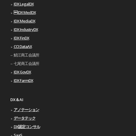
IDX LegalDX
IDX MedDX
IDX MediaDX
IDX IndustryDX
IDX FinDX
CCI DataAX
鯖江商工会議所
七尾商工会議所
IDX GovDX
IDX FarmDX
DX＆AI
アノテーション
データテック
DX認定コンサル
SaaS