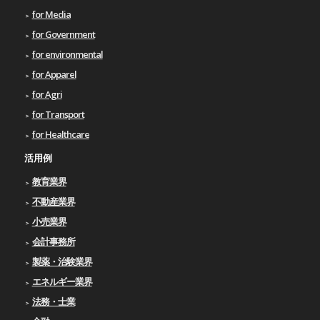
for Media
for Government
for environmental
for Apparel
for Agri
for Transport
for Healthcare
活用例
教育業界
不動産業界
小売業界
会計事務所
製薬・治験業界
エネルギー業界
法務・士業