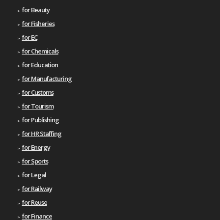
for Beauty
for Fisheries
for EC
for Chemicals
for Education
for Manufacturing
for Customs
for Tourism
for Publishing
for HR Staffing
for Energy
for Sports
for Legal
for Railway
for Reuse
for Finance