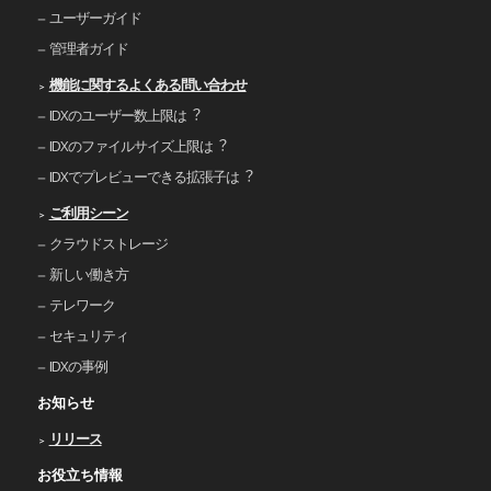
ユーザーガイド
管理者ガイド
機能に関するよくある問い合わせ
IDXのユーザー数上限は︖
IDXのファイルサイズ上限は︖
IDXでプレビューできる拡張⼦は︖
ご利⽤シーン
クラウドストレージ
新しい働き⽅
テレワーク
セキュリティ
IDXの事例
お知らせ
リリース
お役立ち情報