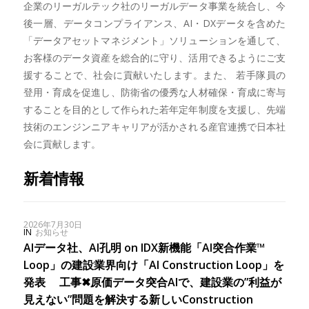
企業のリーガルテック社のリーガルデータ事業を統合し、今
後一層、データコンプライアンス、AI・DXデータを含めた
「データアセットマネジメント」ソリューションを通して、
お客様のデータ資産を総合的に守り、活用できるようにご支
援することで、社会に貢献いたします。また、 若手隊員の
登用・育成を促進し、防衛省の優秀な人材確保・育成に寄与
することを目的として作られた若年定年制度を支援し、先端
技術のエンジンニアキャリアが活かされる産官連携で日本社
会に貢献します。
新着情報
2026年7月30日
IN
お知らせ
AIデータ社、AI孔明 on IDX新機能「AI突合作業™︎
Loop」の建設業界向け「AI Construction Loop」を
発表 工事✖︎原価データ突合AIで、建設業の”利益が
見えない”問題を解決する新しいConstruction