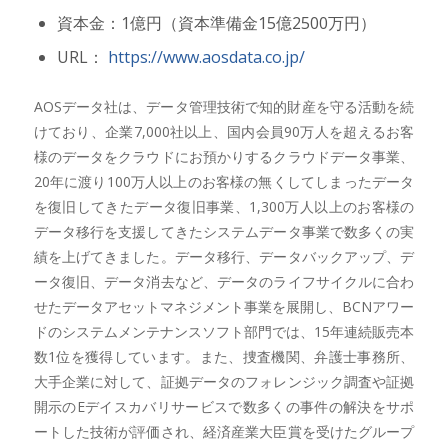
資本金：1億円（資本準備金15億2500万円）
URL：
https://www.aosdata.co.jp/
AOSデータ社は、データ管理技術で知的財産を守る活動を続
けており、企業7,000社以上、国内会員90万人を超えるお客
様のデータをクラウドにお預かりするクラウドデータ事業、
20年に渡り100万人以上のお客様の無くしてしまったデータ
を復旧してきたデータ復旧事業、1,300万人以上のお客様の
データ移行を支援してきたシステムデータ事業で数多くの実
績を上げてきました。データ移行、データバックアップ、デ
ータ復旧、データ消去など、データのライフサイクルに合わ
せたデータアセットマネジメント事業を展開し、BCNアワー
ドのシステムメンテナンスソフト部門では、15年連続販売本
数1位を獲得しています。また、捜査機関、弁護士事務所、
大手企業に対して、証拠データのフォレンジック調査や証拠
開示のEデイスカバリサービスで数多くの事件の解決をサポ
ートした技術が評価され、経済産業大臣賞を受けたグループ