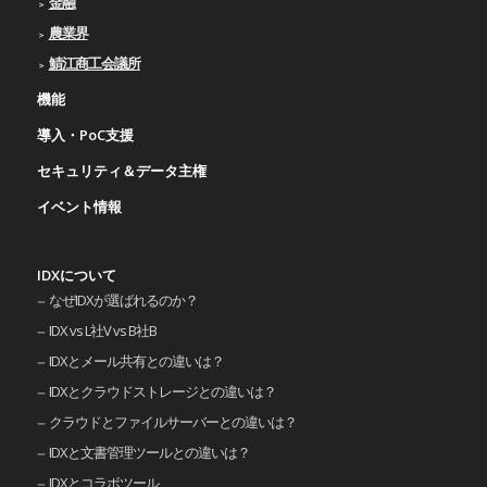
金融
農業界
鯖江商工会議所
機能
導入・PoC支援
セキュリティ＆データ主権
イベント情報
IDXについて
なぜIDXが選ばれるのか？
IDX vs L社V vs B社B
IDXとメール共有との違いは？
IDXとクラウドストレージとの違いは？
クラウドとファイルサーバーとの違いは？
IDXと文書管理ツールとの違いは？
IDXとコラボツール