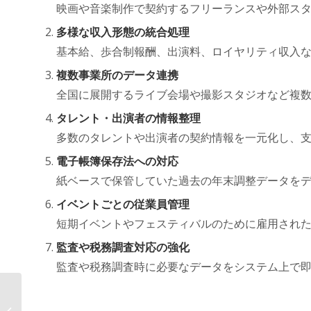
映画や音楽制作で契約するフリーランスや外部ス
多様な収入形態の統合処理
基本給、歩合制報酬、出演料、ロイヤリティ収入
複数事業所のデータ連携
全国に展開するライブ会場や撮影スタジオなど複
タレント・出演者の情報整理
多数のタレントや出演者の契約情報を一元化し、
電子帳簿保存法への対応
紙ベースで保管していた過去の年末調整データを
イベントごとの従業員管理
短期イベントやフェスティバルのために雇用され
監査や税務調査対応の強化
監査や税務調査時に必要なデータをシステム上で
年末調整がここまで変わる！ AOSデ