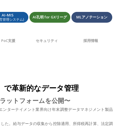
AI-MIS
AI孔明 for GXリーグ
MLアノテーション
経営管理システム)
PoC支援
セキュリティ
採用情報
ト』で革新的なデータ管理
合プラットフォームを公開〜
)は、エンターテイメント業界向け年末調整データマネジメント製品
しました。給与データの収集から控除適用、所得税再計算、法定調