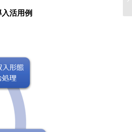
ー
導入活用例