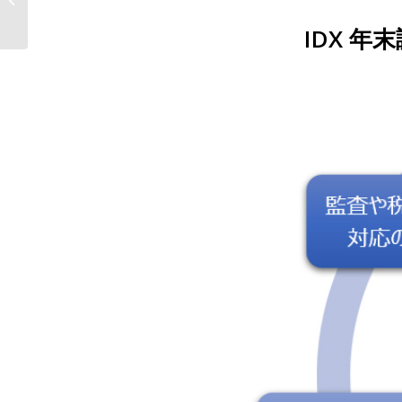
ータ社の『IDX 年末調...
IDX 