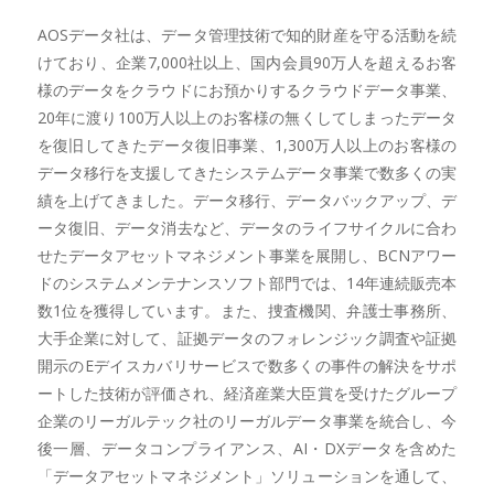
AOSデータ社は、データ管理技術で知的財産を守る活動を続
けており、企業7,000社以上、国内会員90万人を超えるお客
様のデータをクラウドにお預かりするクラウドデータ事業、
20年に渡り100万人以上のお客様の無くしてしまったデータ
を復旧してきたデータ復旧事業、1,300万人以上のお客様の
データ移行を支援してきたシステムデータ事業で数多くの実
績を上げてきました。データ移行、データバックアップ、デ
ータ復旧、データ消去など、データのライフサイクルに合わ
せたデータアセットマネジメント事業を展開し、BCNアワー
ドのシステムメンテナンスソフト部門では、14年連続販売本
数1位を獲得しています。また、捜査機関、弁護士事務所、
大手企業に対して、証拠データのフォレンジック調査や証拠
開示のEデイスカバリサービスで数多くの事件の解決をサポ
ートした技術が評価され、経済産業大臣賞を受けたグループ
企業のリーガルテック社のリーガルデータ事業を統合し、今
後一層、データコンプライアンス、AI・DXデータを含めた
「データアセットマネジメント」ソリューションを通して、