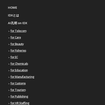
HOME
IDXとは
AI孔明 on IDX
for Telecom
for Care
for Beauty
for Fisheries
for EC
for Chemicals
for Education
for Manufacturing
for Customs
for Tourism
for Publishing
for HR Staffing