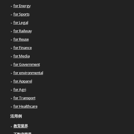
for Energy
for Sports
for Legal
for Railway
for Reuse
for Finance
for Media
for Government
for environmental
for Apparel
for Agri
for Transport
for Healthcare
活用例
教育業界