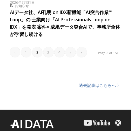
2026年7月31日
IN
お知らせ
AIデータ社、AI孔明 on IDX新機能「AI突合作業™
Loop」の 士業向け「AI Professionals Loop on
IDX」を発表 案件× 成果データ突合AIで、事務所全体
が学習し続ける
‹
1
2
3
4
›
»
Page 2 of 151
過去記事はこちらへ 〉