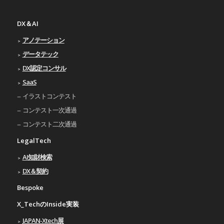
DX＆AI
アノテーション
データテック
DX認定コンサル
SaaS
イラストコンテスト
コンテスト一次通過
コンテスト二次通過
LegalTech
AI知財検索
DX＆契約
Bespoke
X_TechのInside実装
JAPAN-Xtech展