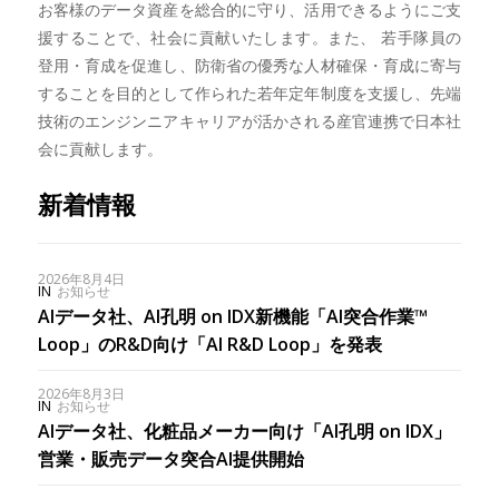
お客様のデータ資産を総合的に守り、活用できるようにご支
援することで、社会に貢献いたします。また、 若手隊員の
登用・育成を促進し、防衛省の優秀な人材確保・育成に寄与
することを目的として作られた若年定年制度を支援し、先端
技術のエンジンニアキャリアが活かされる産官連携で日本社
会に貢献します。
新着情報
2026年8月4日
IN
お知らせ
AIデータ社、AI孔明 on IDX新機能「AI突合作業™︎
Loop」のR&D向け「AI R&D Loop」を発表
2026年8月3日
IN
お知らせ
AIデータ社、化粧品メーカー向け「AI孔明 on IDX」
営業・販売データ突合AI提供開始