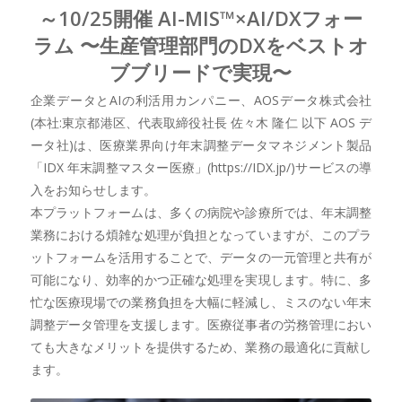
～10/25開催 AI-MIS™×AI/DXフォー
ラム 〜生産管理部門のDXをベストオ
ブブリードで実現〜
企業データとAIの利活用カンパニー、AOSデータ株式会社
(本社:東京都港区、代表取締役社長 佐々木 隆仁 以下 AOS デ
ータ社)は、医療業界向け年末調整データマネジメント製品
「IDX 年末調整マスター医療」(https://IDX.jp/)サービスの導
入をお知らせします。
本プラットフォームは、多くの病院や診療所では、年末調整
業務における煩雑な処理が負担となっていますが、このプラ
ットフォームを活用することで、データの一元管理と共有が
可能になり、効率的かつ正確な処理を実現します。特に、多
忙な医療現場での業務負担を大幅に軽減し、ミスのない年末
調整データ管理を支援します。医療従事者の労務管理におい
ても大きなメリットを提供するため、業務の最適化に貢献し
ます。