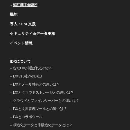
鯖江商工会議所
機能
導入・PoC支援
セキュリティ＆データ主権
イベント情報
IDXについて
なぜIDXが選ばれるのか？
IDX vs L社V vs B社B
IDXとメール共有との違いは？
IDXとクラウドストレージとの違いは？
クラウドとファイルサーバーとの違いは？
IDXと文書管理ツールとの違いは？
IDXとコラボツール
構造化データと非構造化データとは？