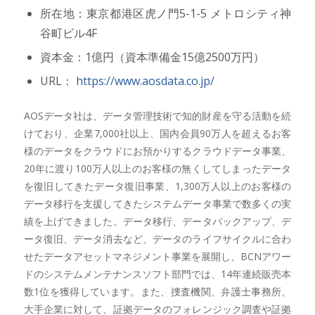
所在地：東京都港区虎ノ門5-1-5 メトロシティ神
谷町ビル4F
資本金：1億円（資本準備金15億2500万円）
URL：
https://www.aosdata.co.jp/
AOSデータ社は、データ管理技術で知的財産を守る活動を続
けており、企業7,000社以上、国内会員90万人を超えるお客
様のデータをクラウドにお預かりするクラウドデータ事業、
20年に渡り100万人以上のお客様の無くしてしまったデータ
を復旧してきたデータ復旧事業、1,300万人以上のお客様の
データ移行を支援してきたシステムデータ事業で数多くの実
績を上げてきました。データ移行、データバックアップ、デ
ータ復旧、データ消去など、データのライフサイクルに合わ
せたデータアセットマネジメント事業を展開し、BCNアワー
ドのシステムメンテナンスソフト部門では、14年連続販売本
数1位を獲得しています。また、捜査機関、弁護士事務所、
大手企業に対して、証拠データのフォレンジック調査や証拠