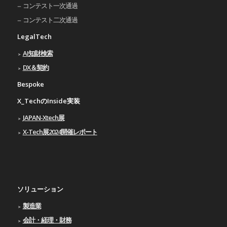
コンテスト一次通過
コンテスト二次通過
LegalTech
AI知財検索
DX＆契約
Bespoke
X_TechのInside実装
JAPAN-Xtech展
X-Tech展2024開催レポート
ソリューション
製造業
会計・経理・財務