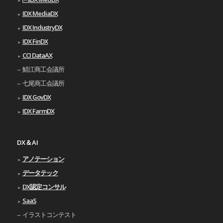
IDX MediaDX
IDX IndustryDX
IDX FinDX
CCI DataAX
鯖江商工会議所
七尾商工会議所
IDX GovDX
IDX FarmDX
DX＆AI
アノテーション
データテック
DX認定コンサル
SaaS
イラストコンテスト