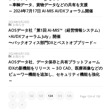
～車輌データ、貨物データなどの共有を支援
～ 2024年7月17日 AI-MIS AI/DXフォーラム開催
2024年6月26日
IN
お知らせ
AOSデータ社「第1回 AI-MIS™︎（経営情報システム）
×AI/DXフォーラム July」開催
〜バックオフィス部門DXとベストオブブリード～
2024年6月13日
IN
お知らせ
AOSデータ社、データ保存と共有プラットフォーム
IDXの新機能をリリース ～３D CAD、医療画像などの
ビューワー機能を追加し、セキュリティ機能も強化
～
«
‹
122
123
124
125
126
Page 124 of 150
›
»