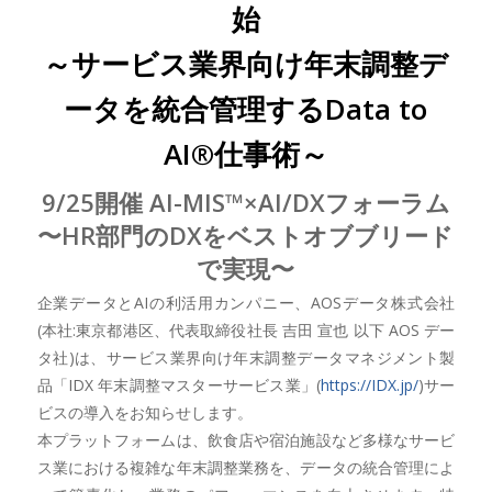
始
～サービス業界向け年末調整デ
ータを統合管理するData to
AI®仕事術～
9/25開催 AI-MIS™×AI/DXフォーラム
〜HR部門のDXをベストオブブリード
で実現〜
企業データとAIの利活用カンパニー、AOSデータ株式会社
(本社:東京都港区、代表取締役社長 吉田 宣也 以下 AOS デー
タ社)は、サービス業界向け年末調整データマネジメント製
品「IDX 年末調整マスターサービス業」(
https://IDX.jp/
)サー
ビスの導入をお知らせします。
本プラットフォームは、飲食店や宿泊施設など多様なサービ
ス業における複雑な年末調整業務を、データの統合管理によ