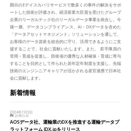
開示のEデイスカバリサービスで数多くの事件の解決をサポ
ートした技術が評価され、経済産業大臣賞を受けたグループ
企業のリーガルテック社のリーガルデータ事業を統合し、今
後一層、データコンプライアンス、AI・DXデータを含めた
「データアセットマネジメント」ソリューションを通して、
お客様のデータ資産を総合的に守り、活用できるようにご支
援することで、社会に貢献いたします。また、 若手隊員の
登用・育成を促進し、防衛省の優秀な人材確保・育成に寄与
することを目的として作られた若年定年制度を支援し、先端
技術のエンジンニアキャリアが活かされる産官連携で日本社
会に貢献します。
新着情報
2024年7月3日
IN
お知らせ
AOSデータ社、運輸業のDXを推進する運輸データプ
ラットフォーム IDX.jpをリリース