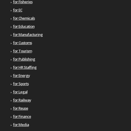
for Fisheries
for EC
for Chemicals
for Education
for Manufacturing
for Customs
for Tourism
for Publishing
for HR Staffing
for Energy
for Sports
for Legal
for Railway
for Reuse
for Finance
for Media