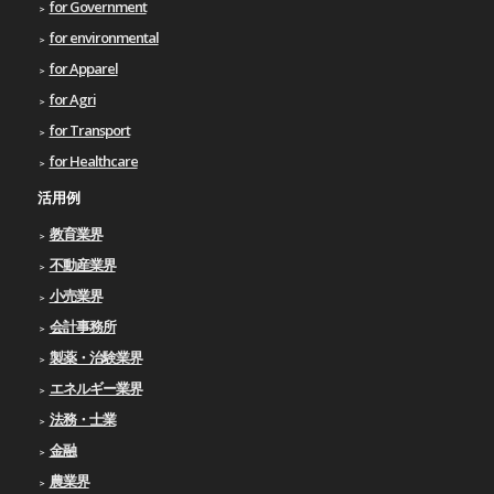
for Government
for environmental
for Apparel
for Agri
for Transport
for Healthcare
活用例
教育業界
不動産業界
小売業界
会計事務所
製薬・治験業界
エネルギー業界
法務・士業
金融
農業界