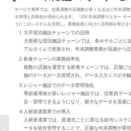
サービス業界では、従業員数や店舗数が多くなるほど年末調整
タ管理と自動化が求められます。「IDX 年末調整マスター 
うにこのシステムを活用し、業務改善に向けた活用例を挙げま
大手宿泊施設チェーンでの活用
大規模な宿泊施設チェーンでは、各ホテルごとに
アルタイムで更新され、年末調整業務が迅速かつ
飲食チェーンの業務効率化
複数の店舗を運営する飲食チェーンでは、店舗ご
舗のデータが一元管理され、データ入力ミスが大
レジャー施設でのデータ管理強化
季節雇用者が多いレジャー施設では、従業員デー
合・管理できるようになり、膨大なデータを迅速
人材派遣業界での導入
人材派遣業では、派遣先ごとに異なる給与システ
AOSデータ社「第２回AI-MIS×AI/DXフ
ータを統合管理することで、正確な年末調整が実
ォーラム September part I」開催レ