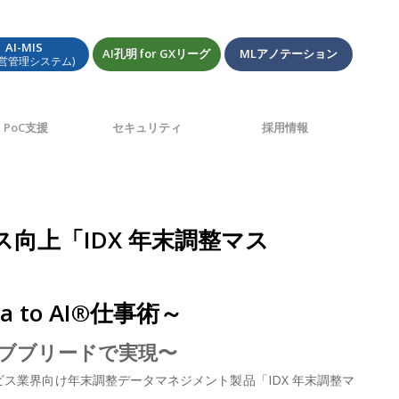
AI-MIS
AI孔明 for GXリーグ
MLアノテーション
経営管理システム)
PoC支援
セキュリティ
採用情報
向上「IDX 年末調整マス
to AI®仕事術～
ストオブブリードで実現〜
ービス業界向け年末調整データマネジメント製品「IDX 年末調整マ