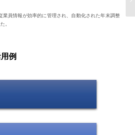
ム
従業員情報が効率的に管理され、自動化された年末調整
した。
活用例