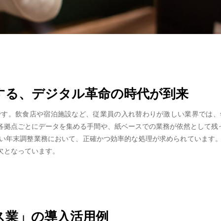
する、デジタル革命の時代が到来
です。飲食店や宿泊施設など、従業員の入れ替わりが激しい業界では、
各拠点ごとにデータを集める手間や、紙ベースでの業務が依然として残
い年末調整業務において、正確かつ効率的な処理が求められています
欠となっています。
ビス業」の導入活用例