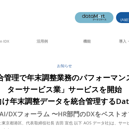
(AI
n IDX
活用例
機能
導入・
お知らせ
合管理で年末調整業務のパフォーマンス
ターサービス業」サービスを開始
年末調整データを統合管理するData 
IS™×AI/DXフォーラム 〜HR部門のDXをベ
社:東京都港区、代表取締役社長 吉田 宣也 以下 AOS データ社)は、サ