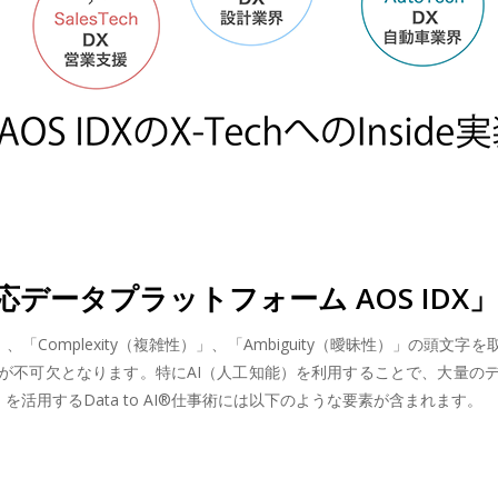
データプラットフォーム AOS IDX」とD
（不確実性）」、「Complexity（複雑性）」、「Ambiguity（曖昧性
が不可欠となります。特にAI（人工知能）を利用することで、大量の
」を活用するData to AI®仕事術には以下のような要素が含まれます。