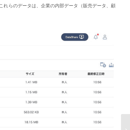
これらのデータは、企業の内部データ（販売データ、顧
A
ク