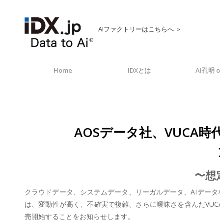
AIファクトリーはこちらへ ＞
Home
IDXとは
AI孔明 o
AOSデータ社、VUCA時
〜想
クラウドデータ、システムデータ、リーガルデータ、AIデータなど
は、変動性が高く、不確実で複雑、さらに曖昧さを含んだVUCA時
売開始することをお知らせします。