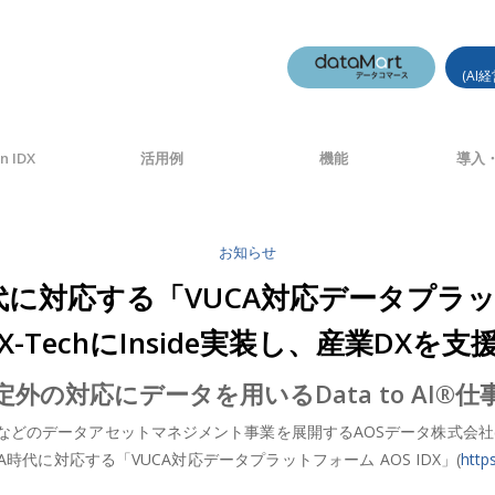
(AI
n IDX
活用例
機能
導入・
お知らせ
代に対応する「VUCA対応データプラット
X-TechにInside実装し、産業DXを支
定外の対応にデータを用いるData to AI®仕
のデータアセットマネジメント事業を展開するAOSデータ株式会社(本社
代に対応する「VUCA対応データプラットフォーム AOS IDX」(
http