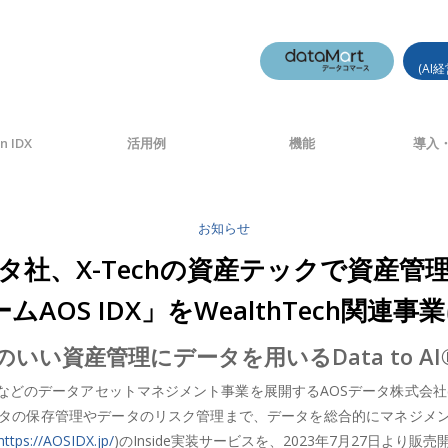
(AI
n IDX
活用例
機能
導入・
お知らせ
ータ社、X-Techの資産テックで資産管
OS IDX」をWealthTech関連事業
いい資産管理にデータを用いるData to A
のデータアセットマネジメント事業を展開するAOSデータ株式会社(本社
タの保存管理やデータのリスク管理まで、データを総合的にマネジメン
https://AOSIDX.jp/
)のInside実装サービスを、2023年7月27日より