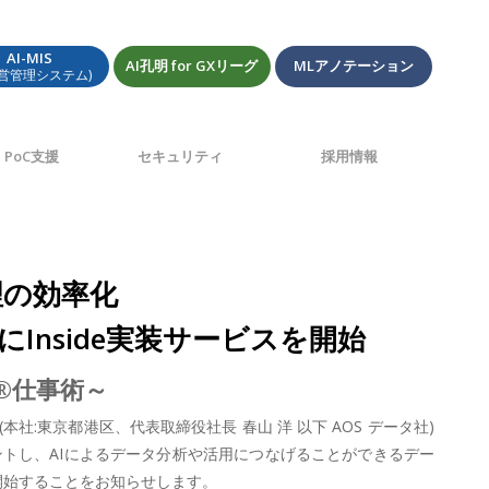
AI-MIS
AI孔明 for GXリーグ
MLアノテーション
経営管理システム)
PoC支援
セキュリティ
採用情報
理の効率化
にInside実装サービスを開始
I®仕事術～
:東京都港区、代表取締役社長 春山 洋 以下 AOS データ社)
トし、AIによるデータ分析や活用につなげることができるデー
販売開始することをお知らせします。