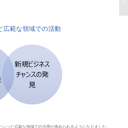
C
〜
ど広範な領域での活動
といった広範な領域での活用が進められるようになりました。