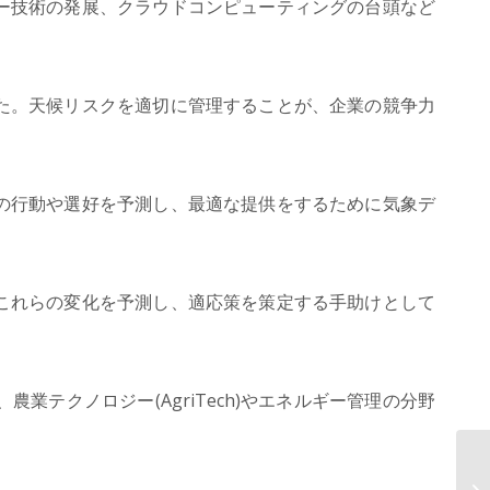
ー技術の発展、クラウドコンピューティングの台頭など
た。天候リスクを適切に管理することが、企業の競争力
の行動や選好を予測し、最適な提供をするために気象デ
これらの変化を予測し、適応策を策定する手助けとして
テクノロジー(AgriTech)やエネルギー管理の分野
A
ク