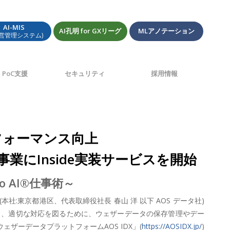
AI-MIS
AI孔明 for GXリーグ
MLアノテーション
経営管理システム)
PoC支援
セキュリティ
採用情報
パフォーマンス向上
業にInside実装サービスを開始
 AI®仕事術～
:東京都港区、代表取締役社長 春山 洋 以下 AOS データ社)
し、適切な対応を図るために、ウェザーデータの保存管理やデー
ーデータプラットフォームAOS IDX」(
https://AOSIDX.jp/
)