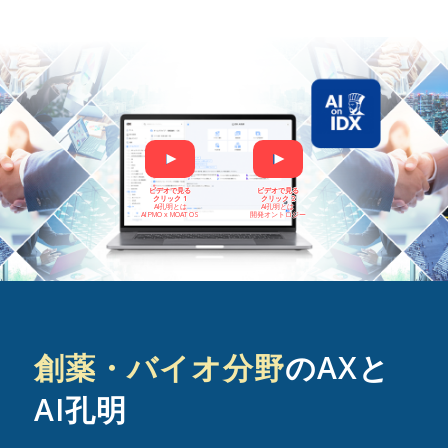
▶
▶
ビデオで見る
ビデオで見る
クリック 1
クリック 2
AI孔明とは
AI孔明とは
AI PMO x MOAT OS
開発オントロジー
創薬・バイオ分野
のAXと
AI孔明