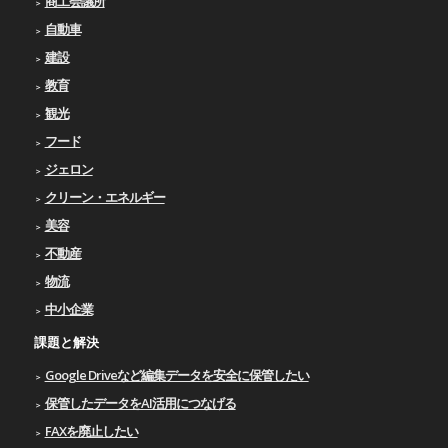
商工会議所
自動車
建設
教育
観光
フード
ジェロン
クリーン・エネルギー
美容
不動産
物流
中小企業
課題と解決
Google Driveなど編集データを安全に保管したい
保管したデータをAI活用につなげる
FAXを廃止したい