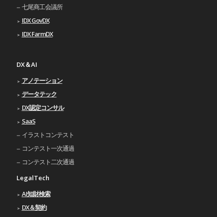
七尾商工会議所
IDX GovDX
IDX FarmDX
DX＆AI
アノテーション
データテック
DX認定コンサル
SaaS
イラストコンテスト
コンテスト一次通過
コンテスト二次通過
LegalTech
AI知財検索
DX＆契約