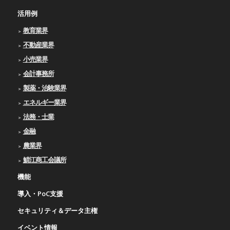
活用例
教育業界
不動産業界
小売業界
会計事務所
製薬・治験業界
エネルギー業界
法務・士業
金融
農業界
鯖江商工会議所
機能
導入・PoC支援
セキュリティ＆データ主権
イベント情報