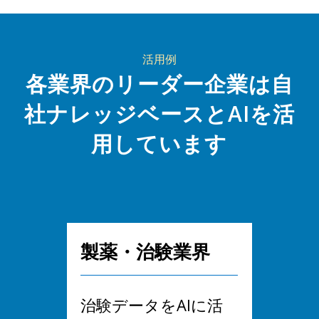
活用例
各業界のリーダー企業は自
社ナレッジベースとAIを活
用しています
製薬・治験業界
教育
成AI
治験データをAIに活
教師が