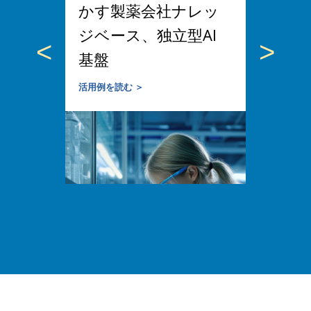
の新し
かす製薬会社ナレッ
を活用
ジベース、独立型AI
構造の
<
>
基盤
活用例を読む
活用例を読む ＞