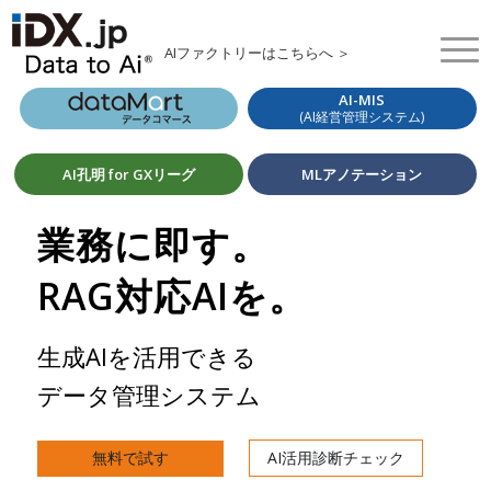
AIファクトリーはこちらへ ＞
AI-MIS
(AI経営管理システム)
AI孔明 for GXリーグ
MLアノテーション
業務に即す。
RAG対応AIを。
生成AIを活用できる
データ管理システム
無料で試す
AI活用診断チェック