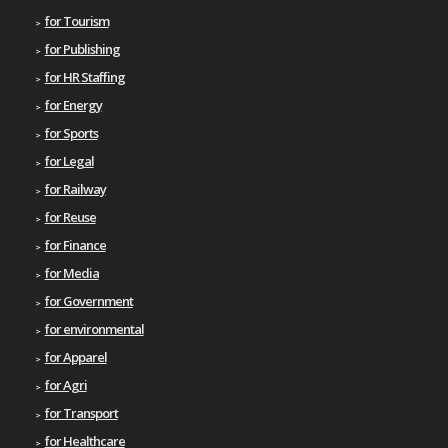
for Tourism
for Publishing
for HR Staffing
for Energy
for Sports
for Legal
for Railway
for Reuse
for Finance
for Media
for Government
for environmental
for Apparel
for Agri
for Transport
for Healthcare