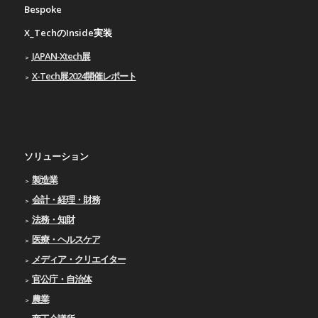
Bespoke
X_TechのInside実装
JAPAN-Xtech展
X-Tech展2024開催レポート
ソリューション
製造業
会計・経理・財務
法務・知財
医療・ヘルスケア
メディア・クリエイター
官公庁・自治体
農業