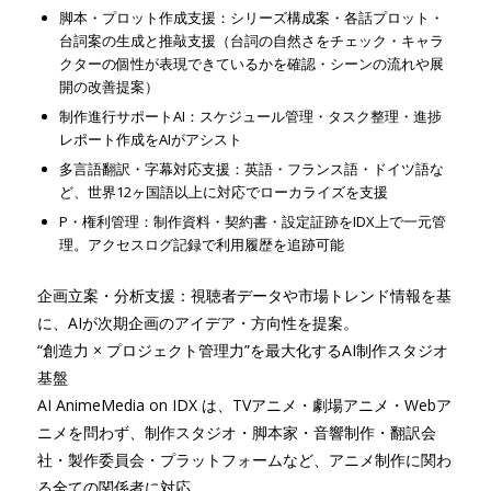
脚本・プロット作成支援：シリーズ構成案・各話プロット・
台詞案の生成と推敲支援（台詞の自然さをチェック・キャラ
クターの個性が表現できているかを確認・シーンの流れや展
開の改善提案）
制作進行サポートAI：スケジュール管理・タスク整理・進捗
レポート作成をAIがアシスト
多言語翻訳・字幕対応支援：英語・フランス語・ドイツ語な
ど、世界12ヶ国語以上に対応でローカライズを支援
P・権利管理：制作資料・契約書・設定証跡をIDX上で一元管
理。アクセスログ記録で利用履歴を追跡可能
企画立案・分析支援：視聴者データや市場トレンド情報を基
に、AIが次期企画のアイデア・方向性を提案。
“創造力 × プロジェクト管理力”を最大化するAI制作スタジオ
基盤
AI AnimeMedia on IDX は、TVアニメ・劇場アニメ・Webア
ニメを問わず、制作スタジオ・脚本家・音響制作・翻訳会
社・製作委員会・プラットフォームなど、アニメ制作に関わ
る全ての関係者に対応。