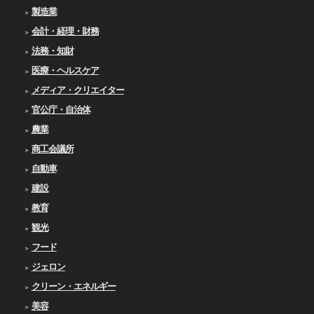
製造業
会計・経理・財務
法務・知財
医療・ヘルスケア
メディア・クリエイター
官公庁・自治体
農業
商工会議所
自動車
建設
教育
観光
フード
ジェロン
クリーン・エネルギー
美容