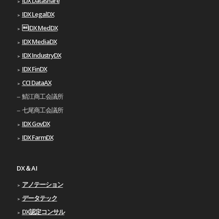
IDX Datashare
IDX LegalDX
IDX MedDX
IDX MediaDX
IDX IndustryDX
IDX FinDX
CCI DataAX
鯖江商工会議所
七尾商工会議所
IDX GovDX
IDX FarmDX
DX＆AI
アノテーション
データテック
DX認定コンサル