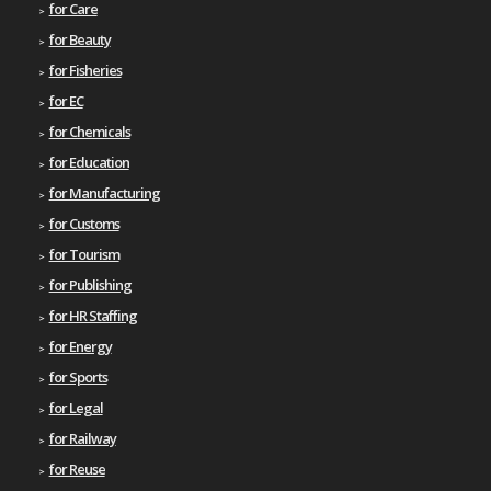
for Care
for Beauty
for Fisheries
for EC
for Chemicals
for Education
for Manufacturing
for Customs
for Tourism
for Publishing
for HR Staffing
for Energy
for Sports
for Legal
for Railway
for Reuse