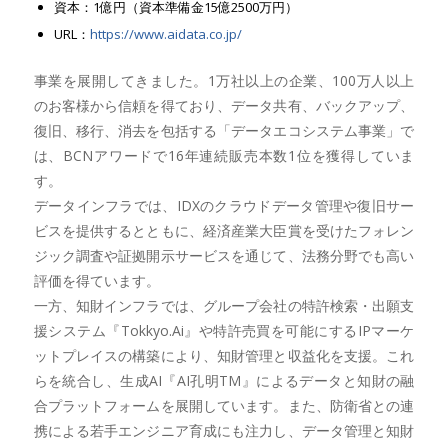
資本：1億円（資本準備金15億2500万円）
URL：
https://www.aidata.co.jp/
事業を展開してきました。1万社以上の企業、100万人以上
のお客様から信頼を得ており、データ共有、バックアップ、
復旧、移行、消去を包括する「データエコシステム事業」で
は、BCNアワードで16年連続販売本数1位を獲得していま
す。
データインフラでは、IDXのクラウドデータ管理や復旧サー
ビスを提供するとともに、経済産業大臣賞を受けたフォレン
ジック調査や証拠開示サービスを通じて、法務分野でも高い
評価を得ています。
一方、知財インフラでは、グループ会社の特許検索・出願支
援システム『Tokkyo.Ai』や特許売買を可能にするIPマーケ
ットプレイスの構築により、知財管理と収益化を支援。これ
らを統合し、生成AI『AI孔明TM』によるデータと知財の融
合プラットフォームを展開しています。また、防衛省との連
携による若手エンジニア育成にも注力し、データ管理と知財