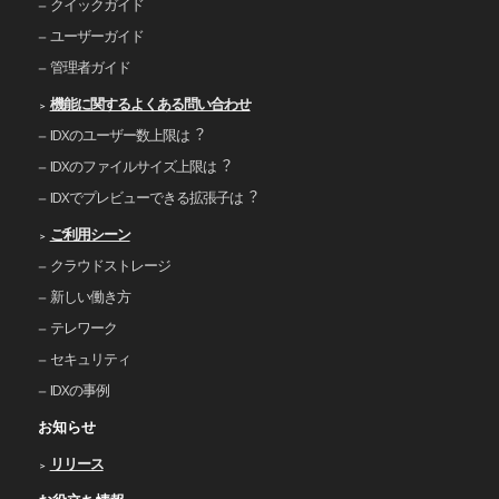
クイックガイド
ユーザーガイド
管理者ガイド
機能に関するよくある問い合わせ
IDXのユーザー数上限は︖
IDXのファイルサイズ上限は︖
IDXでプレビューできる拡張⼦は︖
ご利⽤シーン
クラウドストレージ
新しい働き⽅
テレワーク
セキュリティ
IDXの事例
お知らせ
リリース