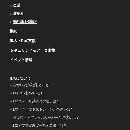
金融
農業界
鯖江商工会議所
機能
導入・PoC支援
セキュリティ＆データ主権
イベント情報
IDXについて
なぜIDXが選ばれるのか？
IDX vs L社V vs B社B
IDXとメール共有との違いは？
IDXとクラウドストレージとの違いは？
クラウドとファイルサーバーとの違いは？
IDXと文書管理ツールとの違いは？