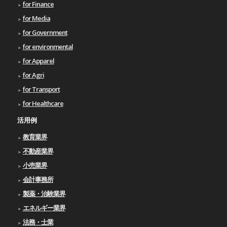
for Finance
for Media
for Government
for environmental
for Apparel
for Agri
for Transport
for Healthcare
活用例
教育業界
不動産業界
小売業界
会計事務所
製薬・治験業界
エネルギー業界
法務・士業