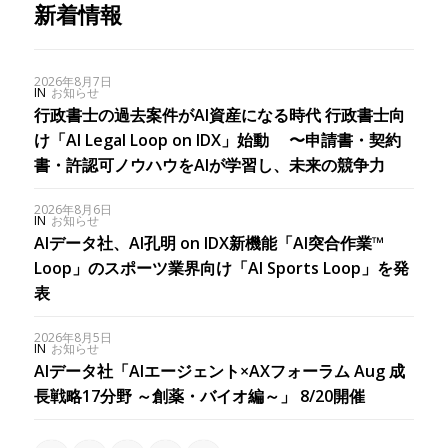
新着情報
2026年8月7日
IN
お知らせ
行政書士の過去案件がAI資産になる時代 行政書士向
け「AI Legal Loop on IDX」始動 〜申請書・契約
書・許認可ノウハウをAIが学習し、未来の競争力
2026年8月6日
IN
お知らせ
AIデータ社、AI孔明 on IDX新機能「AI突合作業™︎
Loop」のスポーツ業界向け「AI Sports Loop」を発
表
2026年8月5日
IN
お知らせ
AIデータ社「AIエージェント×AXフォーラム Aug 成
長戦略17分野 ～創薬・バイオ編～」 8/20開催