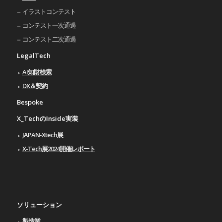
イラストコンテスト
コンテスト一次通過
コンテスト二次通過
LegalTech
AI知財検索
DX＆契約
Bespoke
X_TechのInside実装
JAPAN-Xtech展
X-Tech展2024開催レポート
ソリューション
製造業