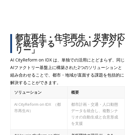
都市再生・住宅再生・災害対応
を統合する「3つのAIファクト
リー」
AI CityReform on IDX は、単独での活用にとどまらず、同じ
AIファクトリー基盤上に構築された2つのソリューションと
組み合わせることで、都市・地域が直面する課題を包括的に
解決することができます。
ソリューション
概要
AI CityReform on IDX （都
都市計画・交通・人口動態
市再生AI）
データを統合し、複数シナ
リオの自動生成と合意形成
を支援