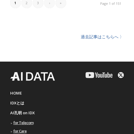
1
2
3
›
»
Page 1 of 151
過去記事はこちらへ 〉
HOME
IDXとは
AI孔明 on IDX
for Telecom
for Care