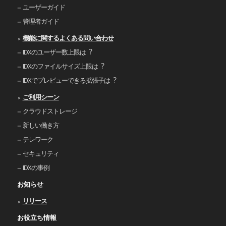
ユーザーガイド
管理者ガイド
機能に関するよくある問い合わせ
IDXのユーザー数上限は︖
IDXのファイルサイズ上限は︖
IDXでプレビューできる拡張⼦は︖
ご利⽤シーン
クラウドストレージ
新しい働き⽅
テレワーク
セキュリティ
IDXの事例
お知らせ
リリース
お役立ち情報