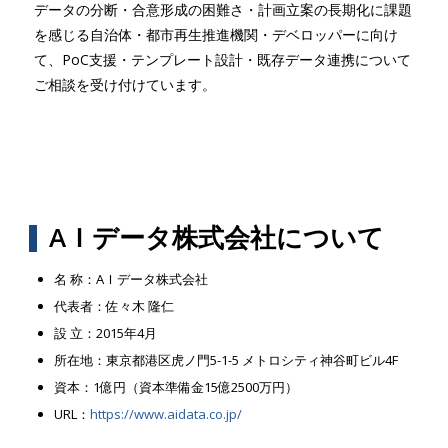
データの分断・合意形成の困難さ・計画立案の長期化に課題
を感じる自治体・都市再生推進機関・デベロッパーに向け
て、PoC支援・テンプレート設計・既存データ連携について
ご相談を受け付けています。
AＩデータ株式会社について
名 称：AＩデータ株式会社
代表者：佐々木 隆仁
設 立：2015年4月
所在地：東京都港区虎ノ門5-1-5 メトロシティ神谷町ビル4F
資本：1億円（資本準備金15億2500万円）
URL：
https://www.aidata.co.jp/