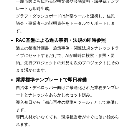
一般市民にも伝わる説明文書や会議資料・議事録テンプ
レートも即時生成。
グラフ・ダッシュボードは外部ツールと連携し、住民・
議会・事業者への説明責任をトータルでサポートしま
す。
RAG基盤による過去事例・法規の即時参照
過去の都市計画書・施策事例・関連法規をナレッジドラ
イブにセットするだけで、AIが瞬時に検索・参照・要
約。先行プロジェクトの知見を次のプロジェクトにその
まま活かせます。
業界標準テンプレートで即日稼働
自治体・デベロッパー向けに最適化された業務テンプレ
ートとナレッジをあらかじめセット済み。
導入初日から「都市再生の標準AIツール」として稼働し
ます。
専門人材がいなくても、現場担当者がすぐに使い始めら
れます。