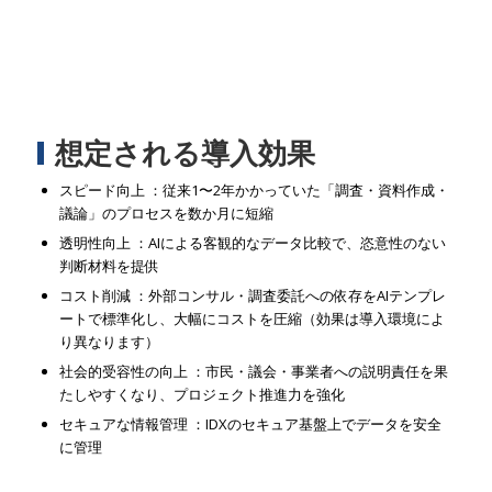
想定される導入効果
スピード向上 ：従来1〜2年かかっていた「調査・資料作成・
議論」のプロセスを数か月に短縮
透明性向上 ：AIによる客観的なデータ比較で、恣意性のない
判断材料を提供
コスト削減 ：外部コンサル・調査委託への依存をAIテンプレ
ートで標準化し、大幅にコストを圧縮（効果は導入環境によ
り異なります）
社会的受容性の向上 ：市民・議会・事業者への説明責任を果
たしやすくなり、プロジェクト推進力を強化
セキュアな情報管理 ：IDXのセキュア基盤上でデータを安全
に管理