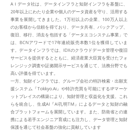
AＩデータ社は、データインフラと知財インフラを基盤に、
20年以上にわたり企業や個人のデータ資産を守り、活用する
事業を展開してきました。1万社以上の企業、100万人以上
のお客様から信頼を得ており、データ共有、バックアップ、
復旧、移行、消去を包括する「データエコシステム事業」で
は、BCNアワードで17年連続販売本数1位を獲得していま
す。データインフラでは、IDXのクラウドデータ管理や復旧
サービスを提供するとともに、経済産業大臣賞を受けたフォ
レンジック調査や証拠開示サービスを通じて、法務分野でも
高い評価を得ています。
一方、知財インフラでは、グループ会社の特許検索・出願支
援システム『Tokkyo.Ai』や特許売買を可能にするIPマーケ
ットプレイスの構築により、知財管理と収益化を支援。これ
らを統合し、生成AI『AI孔明TM』によるデータと知財の融
合プラットフォームを展開しています。また、防衛省との連
携による若手エンジニア育成にも注力し、データ管理と知財
保護を通じて社会基盤の強化に貢献しています