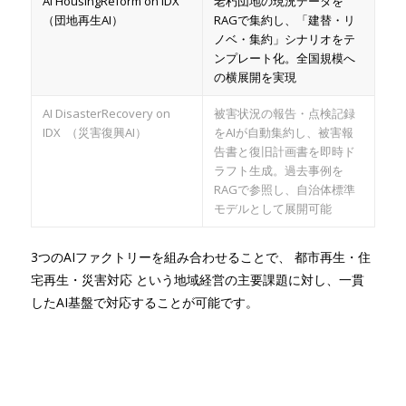
AI HousingReform on IDX
老朽団地の現況データを
（団地再生AI）
RAGで集約し、「建替・リ
ノベ・集約」シナリオをテ
ンプレート化。全国規模へ
の横展開を実現
AI DisasterRecovery on
被害状況の報告・点検記録
IDX （災害復興AI）
をAIが自動集約し、被害報
告書と復旧計画書を即時ド
ラフト生成。過去事例を
RAGで参照し、自治体標準
モデルとして展開可能
3つのAIファクトリーを組み合わせることで、 都市再生・住
宅再生・災害対応 という地域経営の主要課題に対し、一貫
したAI基盤で対応することが可能です。