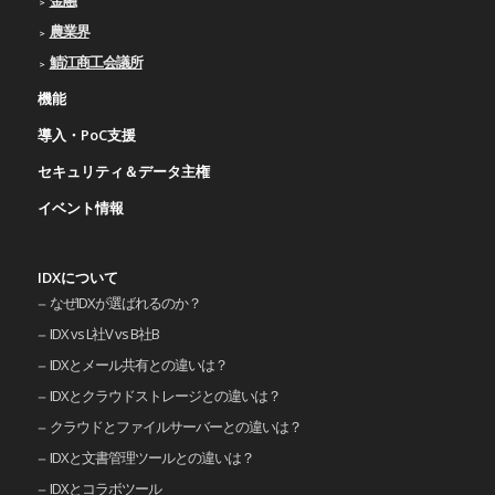
農業界
鯖江商工会議所
機能
導入・PoC支援
セキュリティ＆データ主権
イベント情報
IDXについて
なぜIDXが選ばれるのか？
IDX vs L社V vs B社B
IDXとメール共有との違いは？
IDXとクラウドストレージとの違いは？
クラウドとファイルサーバーとの違いは？
IDXと文書管理ツールとの違いは？
IDXとコラボツール