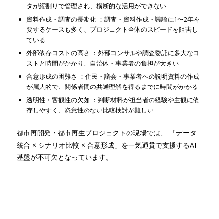
タが縦割りで管理され、横断的な活用ができない
資料作成・調査の長期化 ：調査・資料作成・議論に1〜2年を
要するケースも多く、プロジェクト全体のスピードを阻害し
ている
外部依存コストの高さ ：外部コンサルや調査委託に多大なコ
ストと時間がかかり、自治体・事業者の負担が大きい
合意形成の困難さ ：住民・議会・事業者への説明資料の作成
が属人的で、関係者間の共通理解を得るまでに時間がかかる
透明性・客観性の欠如 ：判断材料が担当者の経験や主観に依
存しやすく、恣意性のない比較検討が難しい
都市再開発・都市再生プロジェクトの現場では、 「データ
統合 × シナリオ比較 × 合意形成」を一気通貫で支援するAI
基盤が不可欠となっています。