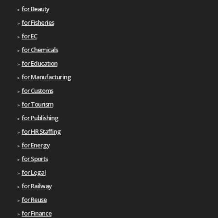
for Beauty
for Fisheries
for EC
for Chemicals
for Education
for Manufacturing
for Customs
for Tourism
for Publishing
for HR Staffing
for Energy
for Sports
for Legal
for Railway
for Reuse
for Finance