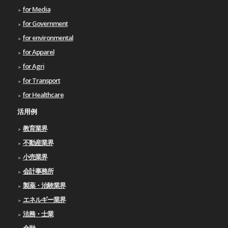
for Media
for Government
for environmental
for Apparel
for Agri
for Transport
for Healthcare
活用例
教育業界
不動産業界
小売業界
会計事務所
製薬・治験業界
エネルギー業界
法務・士業
金融