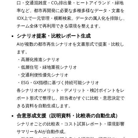
口・交通混雑度・CO₂排出量・ヒートアイランド・緑地
率など、都市再開発に必要な多種多様なデータ・文書を
IDX上で一元管理・横断検索。データの属人化を排除し、
チーム全体で再利用できる環境を整えます。
シナリオ提案・比較レポート生成
AIが複数の都市再生シナリオを文書形式で提案・比較し
ます。
・高層化推進シナリオ
・低層住宅・緑地重視シナリオ
・交通利便性優先シナリオ
・ESG・GX指標に基づく持続可能シナリオ
各シナリオのメリット・デメリット・検討ポイントをレ
ポート形式で整理し、担当者がすぐに比較・意思決定で
きる資料を自動生成します。
合意形成支援（説明資料・比較表の自動生成）
シナリオごとの比較表・コスト試算レポート・環境影響
サマリーをAIが自動作成。