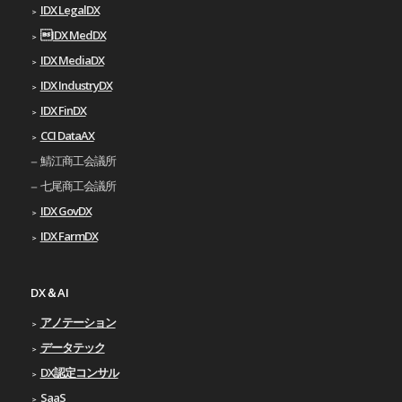
IDX LegalDX
IDX MedDX
IDX MediaDX
IDX IndustryDX
IDX FinDX
CCI DataAX
鯖江商工会議所
七尾商工会議所
IDX GovDX
IDX FarmDX
DX＆AI
アノテーション
データテック
DX認定コンサル
SaaS