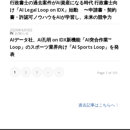
行政書士の過去案件がAI資産になる時代 行政書士向
け「AI Legal Loop on IDX」始動 〜申請書・契約
書・許認可ノウハウをAIが学習し、未来の競争力
2026年8月6日
IN
お知らせ
AIデータ社、AI孔明 on IDX新機能「AI突合作業™︎
Loop」のスポーツ業界向け「AI Sports Loop」を発
表
1
2
3
›
»
Page 1 of 151
過去記事はこちらへ 〉