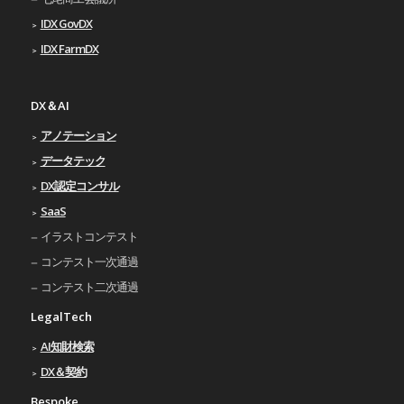
IDX GovDX
IDX FarmDX
DX＆AI
アノテーション
データテック
DX認定コンサル
SaaS
イラストコンテスト
コンテスト一次通過
コンテスト二次通過
LegalTech
AI知財検索
DX＆契約
Bespoke