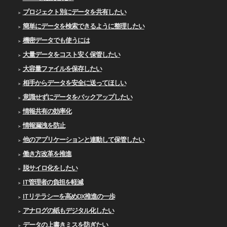
プロジェクト別にデータを共有したい
簡単にデータを検索できるように整理したい
機密データでも使うには
大量データをコスト安く保管したい
大容量ファイルを保存したい
相手からデータを安全に送ってほしい
意識せずにデータをバックアップしたい
情報共有の効率化
情報漏洩を防止
他のアプリケーションと連動して保管したい
働き方改革を推進
脱サイロ化をしたい
IT管理者の負担を軽減
ITリテラシーを高めDX推進の一歩
アナログの紙もデジタル化したい
データの上書きミスを防ぎたい