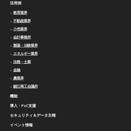
活用例
教育業界
不動産業界
小売業界
会計事務所
製薬・治験業界
エネルギー業界
法務・士業
金融
農業界
鯖江商工会議所
機能
導入・PoC支援
セキュリティ＆データ主権
イベント情報