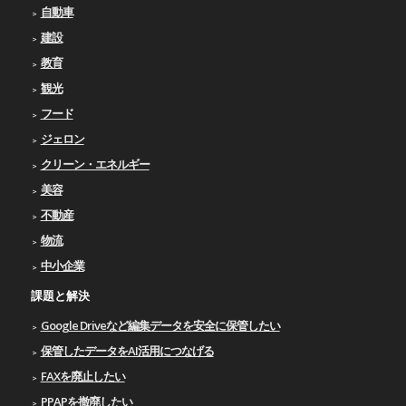
自動車
建設
教育
観光
フード
ジェロン
クリーン・エネルギー
美容
不動産
物流
中小企業
課題と解決
Google Driveなど編集データを安全に保管したい
保管したデータをAI活用につなげる
FAXを廃止したい
PPAPを撤廃したい