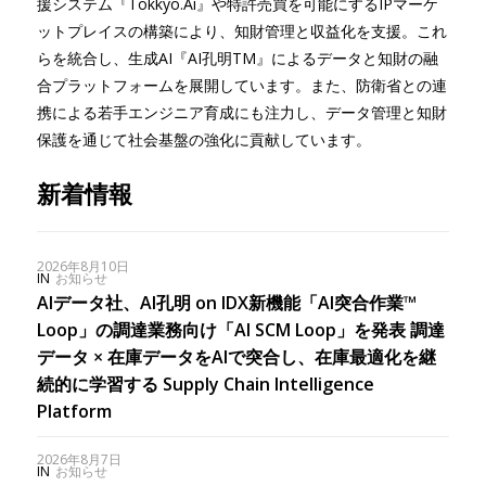
援システム『Tokkyo.Ai』や特許売買を可能にするIPマーケ
ットプレイスの構築により、知財管理と収益化を支援。これ
らを統合し、生成AI『AI孔明TM』によるデータと知財の融
合プラットフォームを展開しています。また、防衛省との連
携による若手エンジニア育成にも注力し、データ管理と知財
保護を通じて社会基盤の強化に貢献しています。
新着情報
2026年8月10日
IN
お知らせ
AIデータ社、AI孔明 on IDX新機能「AI突合作業™
Loop」の調達業務向け「AI SCM Loop」を発表 調達
データ × 在庫データをAIで突合し、在庫最適化を継
続的に学習する Supply Chain Intelligence
Platform
2026年8月7日
IN
お知らせ