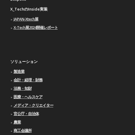
X_TechのInside実装
JAPAN-Xtech展
X-Tech展2024開催レポート
ソリューション
製造業
会計・経理・財務
法務・知財
医療・ヘルスケア
メディア・クリエイター
官公庁・自治体
農業
商工会議所