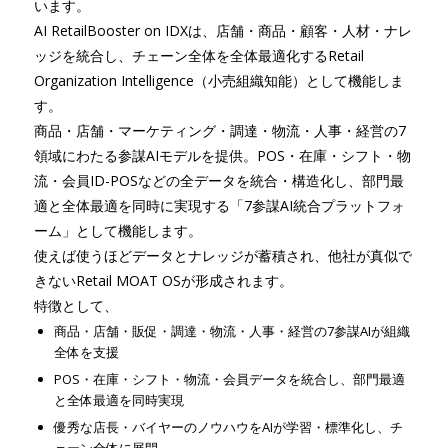
います。
AI RetailBooster on IDXは、店舗・商品・顧客・人材・ナレ
ッジを統合し、チェーン全体を全体最適化するRetail
Organization Intelligence（小売組織知能）として機能しま
す。
商品・店舗・マーケティング・調達・物流・人事・経営の7
領域にわたる参謀AIモデルを提供。POS・在庫・シフト・物
流・会員ID-POSなどの全データを統合・構造化し、部門最
適と全体最適を同時に実現する「7参謀AI統合プラットフォ
ーム」として機能します。
使えば使うほどデータとナレッジが蓄積され、他社が真似で
きないRetail MOAT OSが形成されます。
特徴として、
商品・店舗・販促・調達・物流・人事・経営の7参謀AIが組織
全体を支援
POS・在庫・シフト・物流・会員データを統合し、部門最適
と全体最適を同時実現
優秀な店長・バイヤーのノウハウをAIが学習・標準化し、チ