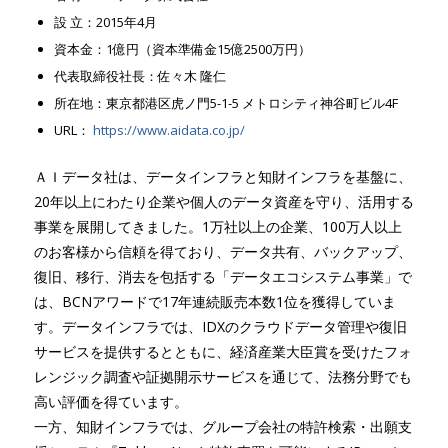
設 立：2015年4月
資本金：1億円（資本準備金15億2500万円）
代表取締役社長：佐々木 隆仁
所在地：東京都港区虎ノ門5-1-5 メトロシティ神谷町ビル4F
URL：
https://www.aidata.co.jp/
ＡＩデータ社は、データインフラと知財インフラを基盤に、
20年以上にわたり企業や個人のデータ資産を守り、活用する
事業を展開してきました。1万社以上の企業、100万人以上
のお客様から信頼を得ており、データ共有、バックアップ、
復旧、移行、消去を包括する「データエコシステム事業」で
は、BCNアワードで17年連続販売本数1位を獲得していま
す。データインフラでは、IDXのクラウドデータ管理や復旧
サービスを提供するとともに、経済産業大臣賞を受けたフォ
レンジック調査や証拠開示サービスを通じて、法務分野でも
高い評価を得ています。
一方、知財インフラでは、グループ会社の特許検索・出願支