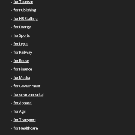
for Tourism
for Publishing
for HR Staffing
for Energy
for Sports
for Legal
for Railway
for Reuse
for Finance
for Media
for Government
for environmental
for Apparel
for Agri
for Transport
for Healthcare