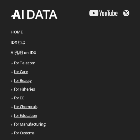
HOME
IDXとは
AI孔明 on IDX
for Telecom
for Care
for Beauty
for Fisheries
for EC
for Chemicals
for Education
for Manufacturing
for Customs