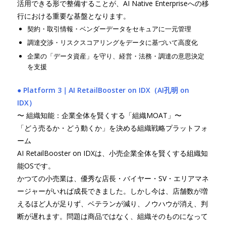
活用できる形で整備することが、AI Native Enterpriseへの移
行における重要な基盤となります。
契約・取引情報・ベンダーデータをセキュアに一元管理
調達交渉・リスクスコアリングをデータに基づいて高度化
企業の「データ資産」を守り、経営・法務・調達の意思決定
を支援
● Platform 3｜AI RetailBooster on IDX（AI孔明 on
IDX）
〜 組織知能：企業全体を賢くする「組織MOAT」〜
「どう売るか・どう動くか」を決める組織戦略プラットフォ
ーム
AI RetailBooster on IDXは、小売企業全体を賢くする組織知
能OSです。
かつての小売業は、優秀な店長・バイヤー・SV・エリアマネ
ージャーがいれば成長できました。しかし今は、店舗数が増
えるほど人が足りず、ベテランが減り、ノウハウが消え、判
断が遅れます。問題は商品ではなく、組織そのものになって