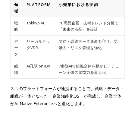
領
PLATFORM
小売業における役割
域
戦
Tokkyo.Ai
PB商品企画・技術トレンド分析で
略
「未来の商品」を設計
デ
リーガルテッ
契約・調達データ資産を守り、交
ー
クVDR
渉力・リスク管理を強化
タ
組
AI孔明 on IDX
7参謀AIで組織全体を動かし、チェ
織
ーン全体の収益力を最大化
３つのプラットフォームが連携することで、戦略・データ・
組織が一体となった「企業知能化OS」が完成し、企業全体
がAI Native Enterpriseへと進化します。