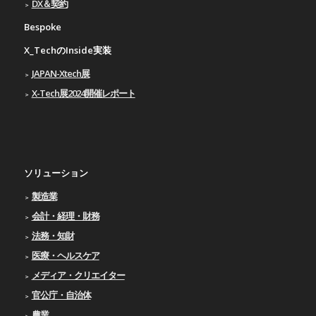
DX＆契約
Bespoke
X_TechのInside実装
JAPAN-Xtech展
X-Tech展2024開催レポート
ソリューション
製造業
会計・経理・財務
法務・知財
医療・ヘルスケア
メディア・クリエイター
官公庁・自治体
農業