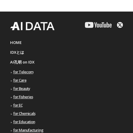
HOME
IDXとは
AI孔明 on IDX
for Telecom
for Care
for Beauty
for Fisheries
for EC
for Chemicals
for Education
for Manufacturing