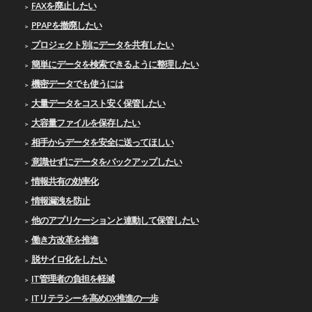
FAXを廃止したい
PPAPを撤廃したい
プロジェクト別にデータを共有したい
簡単にデータを検索できるように整理したい
機密データでも使うには
大量データをコスト安く保管したい
大容量ファイルを保存したい
相手からデータを安全に送ってほしい
意識せずにデータをバックアップしたい
情報共有の効率化
情報漏洩を防止
他のアプリケーションと連動して保管したい
働き方改革を推進
脱サイロ化をしたい
IT管理者の負担を軽減
ITリテラシーを高めDX推進の一歩