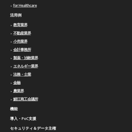
for Healthcare
活用例
教育業界
不動産業界
小売業界
会計事務所
製薬・治験業界
エネルギー業界
法務・士業
金融
農業界
鯖江商工会議所
機能
導入・PoC支援
セキュリティ＆データ主権