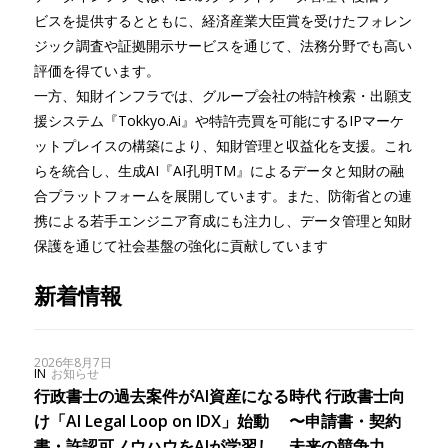
ビスを提供するとともに、経済産業大臣賞を受けたフォレン
ジック調査や証拠開示サービスを通じて、法務分野でも高い
評価を得ています。
一方、知財インフラでは、グループ会社の特許検索・出願支
援システム『Tokkyo.Ai』や特許売買を可能にするIPマーケ
ットプレイスの構築により、知財管理と収益化を支援。これ
らを統合し、生成AI『AI孔明TM』によるデータと知財の融
合プラットフォームを展開しています。また、防衛省との連
携による若手エンジニア育成にも注力し、データ管理と知財
保護を通じて社会基盤の強化に貢献しています
新着情報
2026年8月7日
IN
お知らせ
行政書士の過去案件がAI資産になる時代 行政書士向
け「AI Legal Loop on IDX」始動 〜申請書・契約
書・許認可ノウハウをAIが学習し、未来の競争力