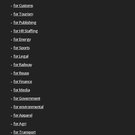
for Customs
for Tourism
for Publishing
for HR Staffing
for Energy
for Sports
for Legal
for Railway
for Reuse
for Finance
for Media
for Government
for environmental
for Apparel
for Agri
for Transport