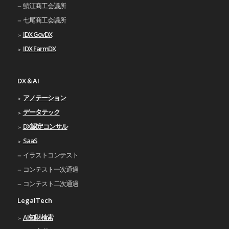
鯖江商工会議所
七尾商工会議所
IDX GovDX
IDX FarmDX
DX＆AI
アノテーション
データテック
DX認定コンサル
SaaS
イラストコンテスト
コンテスト一次通過
コンテスト二次通過
LegalTech
AI知財検索