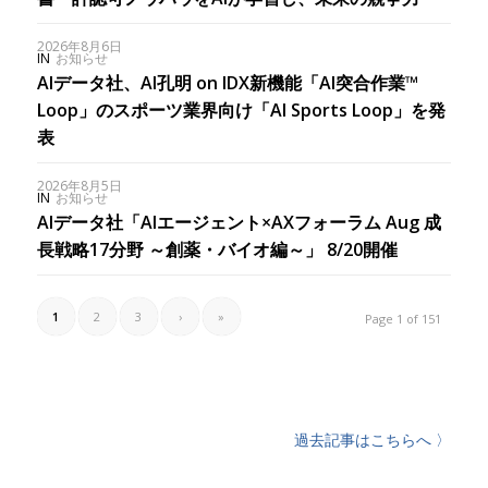
2026年8月6日
IN
お知らせ
AIデータ社、AI孔明 on IDX新機能「AI突合作業™︎
Loop」のスポーツ業界向け「AI Sports Loop」を発
表
2026年8月5日
IN
お知らせ
AIデータ社「AIエージェント×AXフォーラム Aug 成
長戦略17分野 ～創薬・バイオ編～」 8/20開催
1
2
3
›
»
Page 1 of 151
過去記事はこちらへ 〉