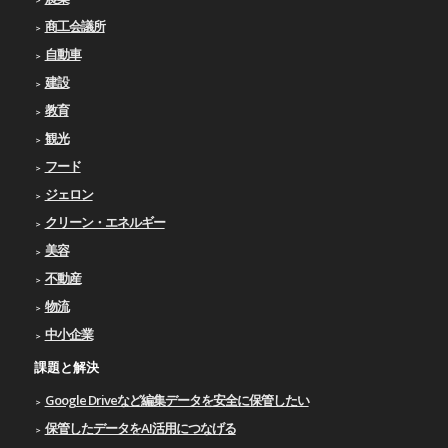
商工会議所
自動車
建設
教育
観光
フード
ジェロン
クリーン・エネルギー
美容
不動産
物流
中小企業
課題と解決
Google Driveなど編集データを安全に保管したい
保管したデータをAI活用につなげる