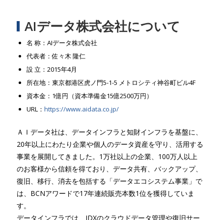
AIデータ株式会社について
名 称：AIデータ株式会社
代表者：佐々木 隆仁
設 立：2015年4月
所在地：東京都港区虎ノ門5-1-5 メトロシティ神谷町ビル4F
資本金：1億円（資本準備金15億2500万円）
URL：
https://www.aidata.co.jp/
ＡＩデータ社は、データインフラと知財インフラを基盤に、
20年以上にわたり企業や個人のデータ資産を守り、活用する
事業を展開してきました。1万社以上の企業、100万人以上
のお客様から信頼を得ており、データ共有、バックアップ、
復旧、移行、消去を包括する「データエコシステム事業」で
は、BCNアワードで17年連続販売本数1位を獲得していま
す。
データインフラでは、IDXのクラウドデータ管理や復旧サー