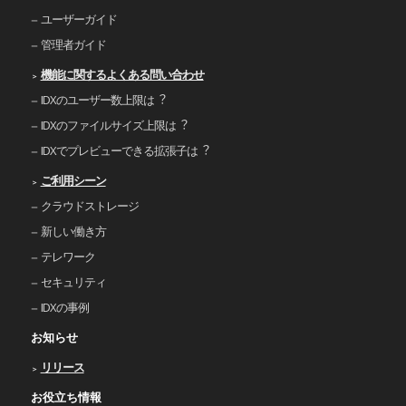
ユーザーガイド
管理者ガイド
機能に関するよくある問い合わせ
IDXのユーザー数上限は︖
IDXのファイルサイズ上限は︖
IDXでプレビューできる拡張⼦は︖
ご利⽤シーン
クラウドストレージ
新しい働き⽅
テレワーク
セキュリティ
IDXの事例
お知らせ
リリース
お役立ち情報