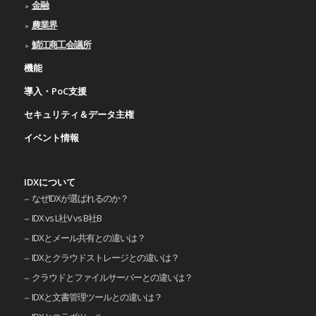
金融
農業界
鯖江商工会議所
機能
導入・PoC支援
セキュリティ＆データ主権
イベント情報
IDXについて
なぜIDXが選ばれるのか？
IDX vs L社V vs B社B
IDXとメール共有との違いは？
IDXとクラウドストレージとの違いは？
クラウドとファイルサーバーとの違いは？
IDXと文書管理ツールとの違いは？