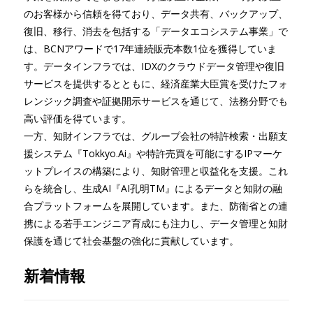
のお客様から信頼を得ており、データ共有、バックアップ、
復旧、移行、消去を包括する「データエコシステム事業」で
は、BCNアワードで17年連続販売本数1位を獲得していま
す。データインフラでは、IDXのクラウドデータ管理や復旧
サービスを提供するとともに、経済産業大臣賞を受けたフォ
レンジック調査や証拠開示サービスを通じて、法務分野でも
高い評価を得ています。
一方、知財インフラでは、グループ会社の特許検索・出願支
援システム『Tokkyo.Ai』や特許売買を可能にするIPマーケ
ットプレイスの構築により、知財管理と収益化を支援。これ
らを統合し、生成AI『AI孔明TM』によるデータと知財の融
合プラットフォームを展開しています。また、防衛省との連
携による若手エンジニア育成にも注力し、データ管理と知財
保護を通じて社会基盤の強化に貢献しています。
新着情報