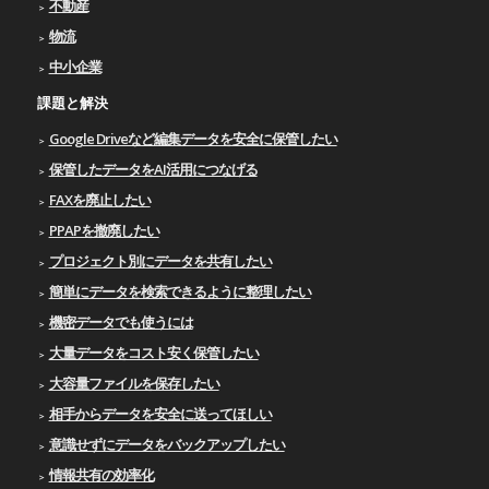
不動産
物流
中小企業
課題と解決
Google Driveなど編集データを安全に保管したい
保管したデータをAI活用につなげる
FAXを廃止したい
PPAPを撤廃したい
プロジェクト別にデータを共有したい
簡単にデータを検索できるように整理したい
機密データでも使うには
大量データをコスト安く保管したい
大容量ファイルを保存したい
相手からデータを安全に送ってほしい
意識せずにデータをバックアップしたい
情報共有の効率化