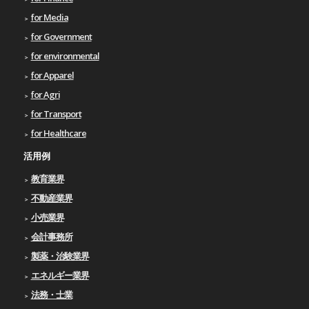
for Media
for Government
for environmental
for Apparel
for Agri
for Transport
for Healthcare
活用例
教育業界
不動産業界
小売業界
会計事務所
製薬・治験業界
エネルギー業界
法務・士業