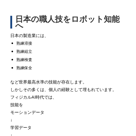
日本の職人技をロボット知能
へ
日本の製造業には、
熟練溶接
熟練組立
熟練検査
熟練保全
など世界最高水準の技能が存在します。
しかしその多くは、個人の経験として埋もれています。
フィジカルAI時代では、
技能を
モーションデータ
↓
学習データ
↓