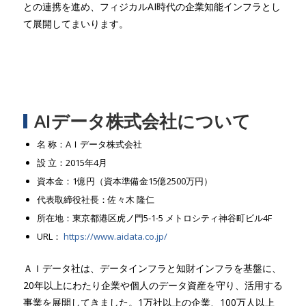
との連携を進め、フィジカルAI時代の企業知能インフラとし
て展開してまいります。
AIデータ株式会社について
名 称：AＩデータ株式会社
設 立：2015年4月
資本金：1億円（資本準備金15億2500万円）
代表取締役社長：佐々木 隆仁
所在地：東京都港区虎ノ門5-1-5 メトロシティ神谷町ビル4F
URL：
https://www.aidata.co.jp/
ＡＩデータ社は、データインフラと知財インフラを基盤に、
20年以上にわたり企業や個人のデータ資産を守り、活用する
事業を展開してきました。1万社以上の企業、100万人以上