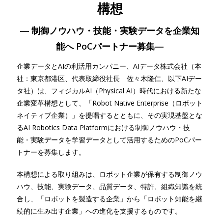
構想
― 制御ノウハウ・技能・実験データを企業知
能へ PoCパートナー募集―
企業データとAIの利活用カンパニー、AIデータ株式会社（本
社：東京都港区、代表取締役社長 佐々木隆仁、以下AIデー
タ社）は、フィジカルAI（Physical AI）時代における新たな
企業変革構想として、「Robot Native Enterprise（ロボット
ネイティブ企業）」を提唱するとともに、その実現基盤とな
るAI Robotics Data Platformにおける制御ノウハウ・技
能・実験データを学習データとして活用するためのPoCパー
トナーを募集します。
本構想による取り組みは、ロボット企業が保有する制御ノウ
ハウ、技能、実験データ、品質データ、特許、組織知識を統
合し、「ロボットを製造する企業」から「ロボット知能を継
続的に生み出す企業」への進化を支援するものです。