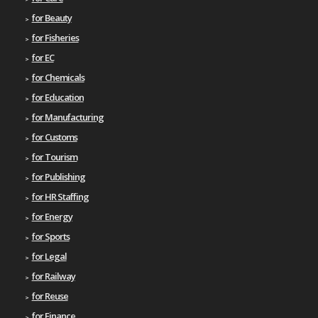
for Beauty
for Fisheries
for EC
for Chemicals
for Education
for Manufacturing
for Customs
for Tourism
for Publishing
for HR Staffing
for Energy
for Sports
for Legal
for Railway
for Reuse
for Finance