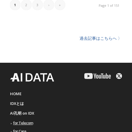
1
2
3
›
»
Page 1 of 151
過去記事はこちらへ 〉
HOME
IDXとは
AI孔明 on IDX
for Telecom
for Care