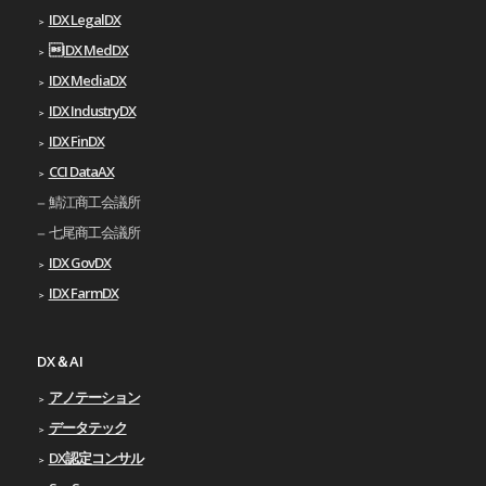
IDX LegalDX
IDX MedDX
IDX MediaDX
IDX IndustryDX
IDX FinDX
CCI DataAX
鯖江商工会議所
七尾商工会議所
IDX GovDX
IDX FarmDX
DX＆AI
アノテーション
データテック
DX認定コンサル