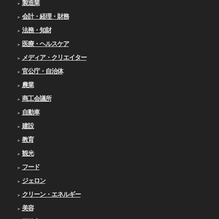
製造業
会計・経理・財務
法務・知財
医療・ヘルスケア
メディア・クリエイター
官公庁・自治体
農業
商工会議所
自動車
建設
教育
観光
フード
ジェロン
クリーン・エネルギー
美容