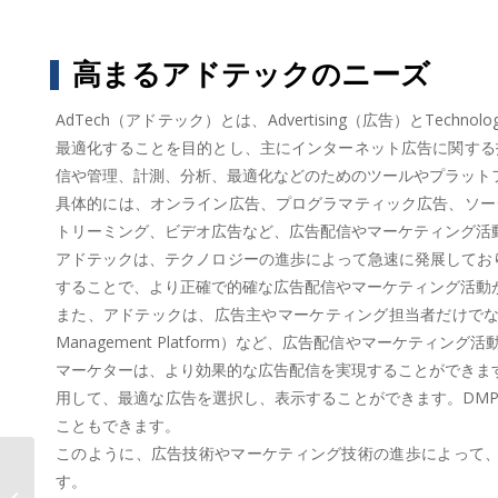
高まるアドテックのニーズ
AdTech（アドテック）とは、Advertising（広告）とT
最適化することを目的とし、主にインターネット広告に関する
信や管理、計測、分析、最適化などのためのツールやプラット
具体的には、オンライン広告、プログラマティック広告、ソー
トリーミング、ビデオ広告など、広告配信やマーケティング活
アドテックは、テクノロジーの進歩によって急速に発展してお
することで、より正確で的確な広告配信やマーケティング活動
また、アドテックは、広告主やマーケティング担当者だけでなく、広告配信プ
Management Platform）など、広告配信やマーケ
マーケターは、より効果的な広告配信を実現することができます
用して、最適な広告を選択し、表示することができます。DM
こともできます。
このように、広告技術やマーケティング技術の進歩によって
AOSデータ社、リテールテックで業
す。
務効率化「リテールデータプラット