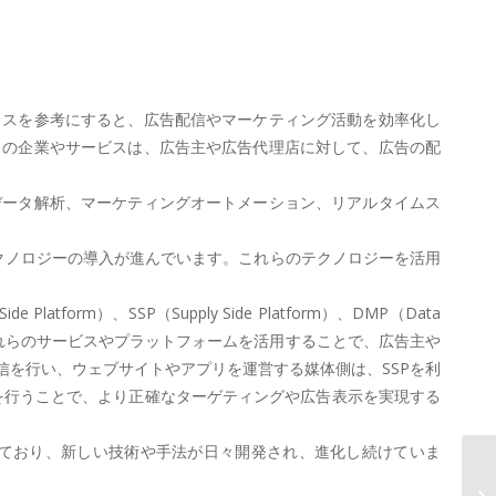
いたアドバイスを参考にすると、広告配信やマーケティング活動を効率化し
らの企業やサービスは、広告主や広告代理店に対して、広告の配
データ解析、マーケティングオートメーション、リアルタイムス
クノロジーの導入が進んでいます。これらのテクノロジーを活用
）、SSP（Supply Side Platform）、DMP（Data
す。これらのサービスやプラットフォームを活用することで、広告主や
信を行い、ウェブサイトやアプリを運営する媒体側は、SSPを利
を行うことで、より正確なターゲティングや広告表示を実現する
ており、新しい技術や手法が日々開発され、進化し続けていま
A
理