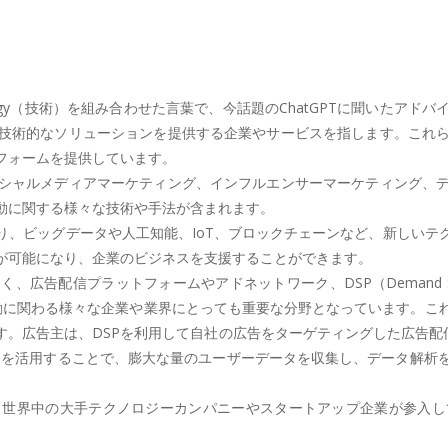
echnology（技術）を組み合わせた言葉で、今話題のChatGPTに聞
技術的なソリューションを提供する企業やサービスを指します。これ
フォームを提供しています。
シャルメディアマーケティング、インフルエンサーマーケティング、
動に関する様々な技術や手法が含まれます。
り、ビッグデータや人工知能、IoT、ブロックチェーンなど、新しいテ
が可能になり、企業のビジネスを支援することができます。
ラットフォームやアドネットワーク、DSP（Demand Side Platform
ティング活動に関わる様々な企業や業界にとっても重要な分野となっていま
。広告主は、DSPを利用して自社の広告をターゲティングした広告配
Pを活用することで、膨大な量のユーザーデータを収集し、データ解析
、世界中の大手テクノロジーカンパニーやスタートアップ企業が参入し