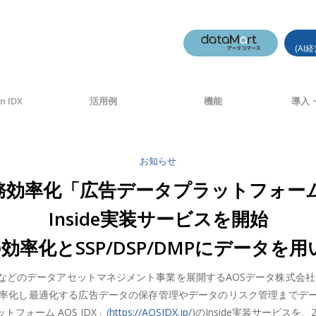
(AI
n IDX
活用例
機能
導入・
お知らせ
効率化「広告データプラットフォームAOS
Inside実装サービスを開始
化とSSP/DSP/DMPにデータを用いるD
のデータアセットマネジメント事業を展開するAOSデータ株式会社(本社
率化し最適化する広告データの保存管理やデータのリスク管理までデー
ォーム AOS IDX」(
https://AOSIDX.jp/
)のInside実装サービス