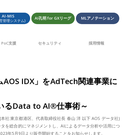
AI-MIS
AI孔明 for GXリーグ
MLアノテーション
経営管理システム)
PoC支援
セキュリティ
採用情報
 IDX」をAdTech関連事業に
ata to AI®仕事術～
:東京都港区、代表取締役社長 春山 洋 以下 AOS データ社)
タを総合的にマネジメントし、AIによるデータ分析や活用につ
を、2023年5月9日より販売開始することをお知らせします。