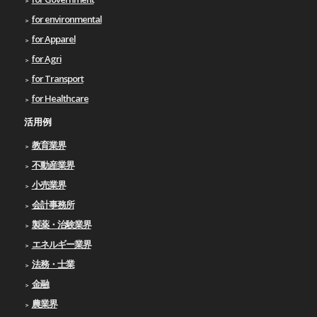
for environmental
for Apparel
for Agri
for Transport
for Healthcare
活用例
教育業界
不動産業界
小売業界
会計事務所
製薬・治験業界
エネルギー業界
法務・士業
金融
農業界