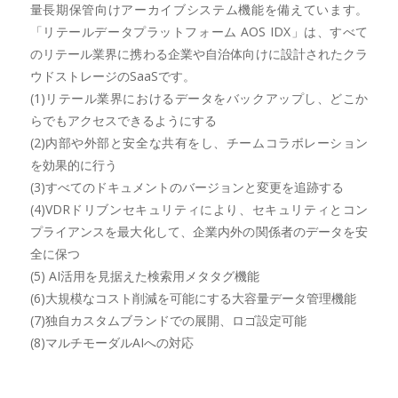
量長期保管向けアーカイブシステム機能を備えています。
「リテールデータプラットフォーム AOS IDX」は、すべて
のリテール業界に携わる企業や自治体向けに設計されたクラ
ウドストレージのSaaSです。
(1)リテール業界におけるデータをバックアップし、どこか
らでもアクセスできるようにする
(2)内部や外部と安全な共有をし、チームコラボレーション
を効果的に行う
(3)すべてのドキュメントのバージョンと変更を追跡する
(4)VDRドリブンセキュリティにより、セキュリティとコン
プライアンスを最大化して、企業内外の関係者のデータを安
全に保つ
(5) AI活用を見据えた検索用メタタグ機能
(6)大規模なコスト削減を可能にする大容量データ管理機能
(7)独自カスタムブランドでの展開、ロゴ設定可能
(8)マルチモーダルAIへの対応