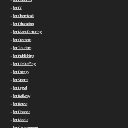
for EC
for Chemicals
for Education
for Manufacturing
for Customs
for Tourism
for Publishing
for HR Staffing
for Energy
for Sports
for Legal
for Railway
for Reuse
for Finance
for Media
for Government