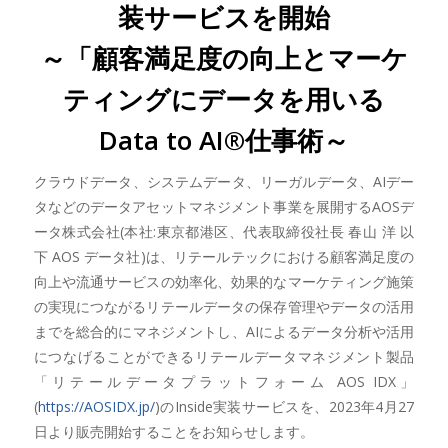
装サービスを開始
～「顧客満足度の向上とマーケ
ティングにデータを用いる
Data to AI®仕事術～
クラウドデータ、システムデータ、リーガルデータ、AIデー
タなどのデータアセットマネジメント事業を展開するAOSデ
ータ株式会社(本社:東京都港区、代表取締役社長 春山 洋 以
下 AOS データ社)は、リテールテックにおける顧客満足度の
向上や流通サービスの効率化、効果的なマーケティング施策
の実現につながるリテールデータの保存管理やデータの活用
までを総合的にマネジメントし、AIによるデータ分析や活用
につなげることができるリテールデータマネジメント製品
「リテールデータプラットフォーム AOS IDX」
(
https://AOSIDX.jp/
)のInside実装サービスを、2023年4月27
日より販売開始することをお知らせします。