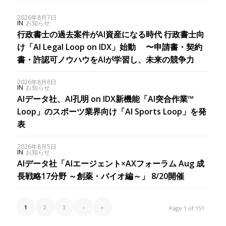
2026年8月7日
IN
お知らせ
行政書士の過去案件がAI資産になる時代 行政書士向
け「AI Legal Loop on IDX」始動 〜申請書・契約
書・許認可ノウハウをAIが学習し、未来の競争力
2026年8月6日
IN
お知らせ
AIデータ社、AI孔明 on IDX新機能「AI突合作業™︎
Loop」のスポーツ業界向け「AI Sports Loop」を発
表
2026年8月5日
IN
お知らせ
AIデータ社「AIエージェント×AXフォーラム Aug 成
長戦略17分野 ～創薬・バイオ編～」 8/20開催
1
2
3
›
»
Page 1 of 151