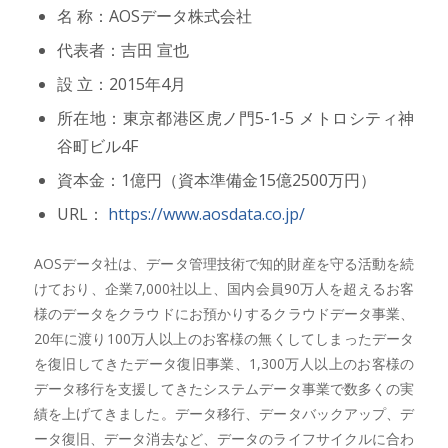
名 称：AOSデータ株式会社
代表者：吉田 宣也
設 立：2015年4月
所在地：東京都港区虎ノ門5-1-5 メトロシティ神
谷町ビル4F
資本金：1億円（資本準備金15億2500万円）
URL：
https://www.aosdata.co.jp/
AOSデータ社は、データ管理技術で知的財産を守る活動を続
けており、企業7,000社以上、国内会員90万人を超えるお客
様のデータをクラウドにお預かりするクラウドデータ事業、
20年に渡り100万人以上のお客様の無くしてしまったデータ
を復旧してきたデータ復旧事業、1,300万人以上のお客様の
データ移行を支援してきたシステムデータ事業で数多くの実
績を上げてきました。データ移行、データバックアップ、デ
ータ復旧、データ消去など、データのライフサイクルに合わ