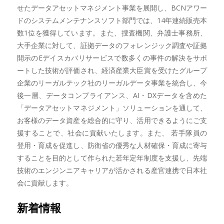
せたデータアセットマネジメント事業を展開し、BCNアワー
ドのシステムメンテナンスソフト部門では、14年連続販売本
数1位を獲得しています。また、捜査機関、弁護士事務所、
大手企業に対して、証拠データのフォレンジック調査や証拠
開示のEデイスカバリサービスで数多くの事件の解決をサポ
ートした技術が評価され、経済産業大臣賞を受けたグループ
企業のリーガルテック社のリーガルデータ事業を統合し、今
後一層、データコンプライアンス、AI・DXデータを含めた
「データアセットマネジメント」ソリューションを通して、
お客様のデータ資産を総合的に守り、活用できるようにご支
援することで、社会に貢献いたします。また、 若手隊員の
登用・育成を促進し、防衛省の優秀な人材確保・育成に寄与
することを目的として作られた若年定年制度を支援し、先端
技術のエンジンニアキャリアが活かされる産官連携で日本社
会に貢献します。
新着情報