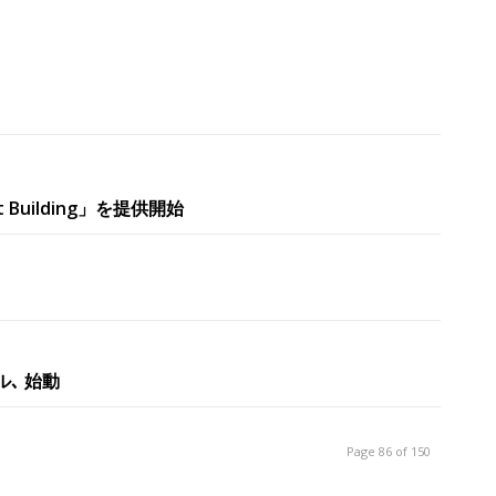
 Building」を提供開始
ル､ 始動
Page 86 of 150