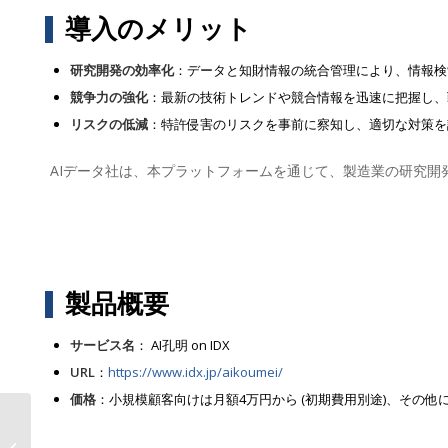
導入のメリット
研究開発の効率化
：データと知財情報の統合管理により、情報検
競争力の強化
：最新の技術トレンドや競合情報を迅速に把握し、
リスクの低減
：特許侵害のリスクを事前に察知し、適切な対策を
AIデータ社は、本プラットフォームを通じて、製造業の研究
製品概要
サービス名
： AI孔明 on IDX
URL
：
https://www.idx.jp/aikoumei/
価格
：小規模顧客向けは月額4万円から (初期費用別途)、その
生成AI「AI孔明™」が変革するR&D・