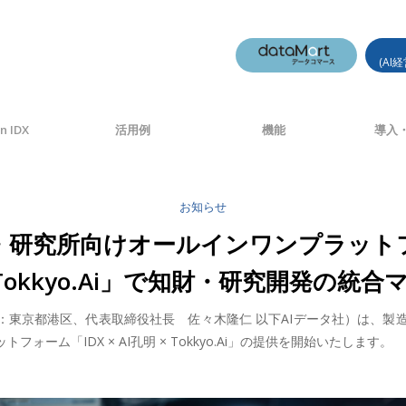
(AI
n IDX
活用例
機能
導入・
お知らせ
D・研究所向けオールインワンプラット
明 × Tokkyo.Ai」で知財・研究開発の
社：東京都港区、代表取締役社長 佐々木隆仁 以下AIデータ社）は、
ム「IDX × AI孔明 × Tokkyo.Ai」の提供を開始いたします。