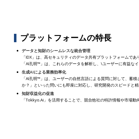
プラットフォームの特長
データと知財のシームレスな統合管理
「IDX」は、高セキュリティのデータ共有プラットフォームで
「AI孔明™」は、これらのデータを解析し、\ユーザーに有益なイ
生成AIによる業務効率化
「AI孔明™」は、ユーザーの自然言語による質問に対して、蓄
か？」といった問いにも即座に対応し、研究開発のスピードと精
知財収益化の促進
「Tokkyo.Ai」を活用することで、競合他社の特許情報や