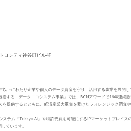
 メトロシティ神谷町ビル4F
年以上にわたり企業や個人のデータ資産を守り、活用する事業を展開してき
括する「データエコシステム事業」では、BCNアワードで16年連続販
ビスを提供するとともに、経済産業大臣賞を受けたフォレンジック調査
テム『Tokkyo.Ai』や特許売買を可能にするIPマーケットプレ
開しています。