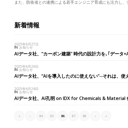
また、防衛省との連携による若手エンジニア育成にも注力し、
新着情報
2025年6月27日
IN
お知らせ
AIデータ社、“カーボン建築” 時代の設計力を､｢データ×AI× 知財
2025年6月26日
IN
お知らせ
AIデータ社、“AIを導入したのに使えない”─それは、
2025年6月24日
IN
お知らせ
AIデータ社、AI孔明 on IDX for Chemicals &
«
‹
84
85
86
87
88
›
»