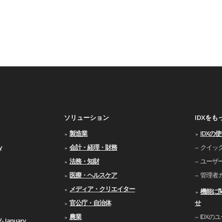
ソリューション
IDXを
製造業
IDXの
y
会計・経理・財務
クイッ
法務・知財
ユーザ
医療・ヘルスケア
管理者
メディア・クリエイター
機能に
官公庁・自治体
せ
農業
IDXの
January