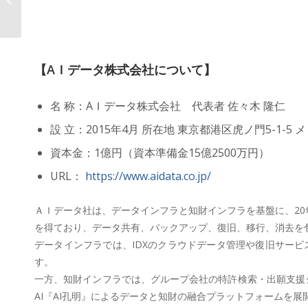
知財管理の未来...
【AＩデータ株式会社について】
名 称：AＩデータ株式会社 代表者 佐々木 隆仁
設 立：2015年4月 所在地 東京都港区虎ノ門5-1-5
資本金：1億円（資本準備金15億2500万円）
URL：
https://www.aidata.co.jp/
ＡＩデータ社は、データインフラと知財インフラを基盤に、20
を得ており、データ共有、バックアップ、復旧、移行、消去を包
データインフラでは、IDXのクラウドデータ管理や復旧サー
す。
一方、知財インフラでは、グループ会社の特許検索・出願支援シス
AI『AI孔明』によるデータと知財の融合プラットフォームを展