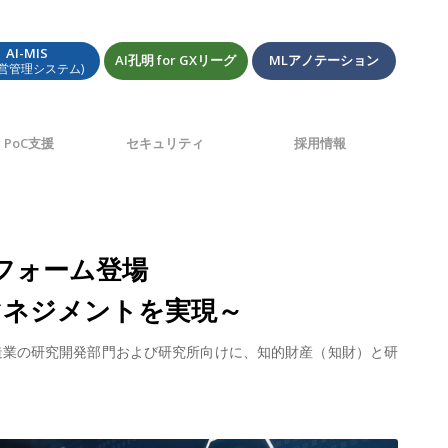
AI-MIS
AI孔明 for GXリーグ
MLアノテーション
経営管理システム)
PoC支援
セキュリティ
採用情報
フォーム登場
統合マネジメントを実現～
製造業の研究開発部門および研究所向けに、知的財産（知財）と研