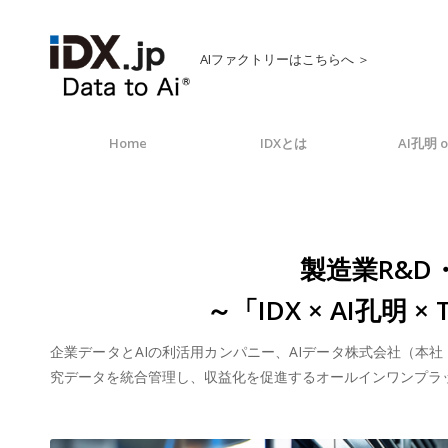
AIファクトリーはこちらへ ＞
Home
IDXとは
AI孔明 o
製造業R&
～「IDX × AI孔
企業データとAIの利活用カンパニー、AIデータ株式会社（本
究データを統合管理し、収益化を促進するオールインワンプラットフォー