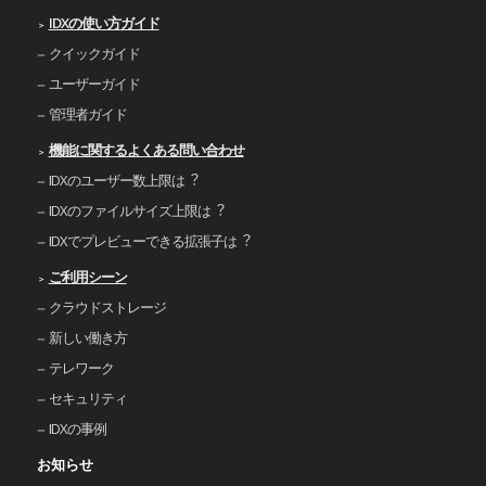
IDXの使い⽅ガイド
クイックガイド
ユーザーガイド
管理者ガイド
機能に関するよくある問い合わせ
IDXのユーザー数上限は︖
IDXのファイルサイズ上限は︖
IDXでプレビューできる拡張⼦は︖
ご利⽤シーン
クラウドストレージ
新しい働き⽅
テレワーク
セキュリティ
IDXの事例
お知らせ