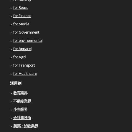
for Reuse
for Finance
for Media
for Government
for environmental
for Apparel
for Agri
for Transport
for Healthcare
活用例
教育業界
不動産業界
小売業界
会計事務所
製薬・治験業界