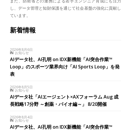
また、防衛省との連携による若手エンジニア育成にも注力
し、データ管理と知財保護を通じて社会基盤の強化に貢献し
ています。
新着情報
2026年8月6日
IN
お知らせ
AIデータ社、AI孔明 on IDX新機能「AI突合作業™︎
Loop」のスポーツ業界向け「AI Sports Loop」を発
表
2026年8月5日
IN
お知らせ
AIデータ社「AIエージェント×AXフォーラム Aug 成
長戦略17分野 ～創薬・バイオ編～」 8/20開催
2026年8月4日
IN
お知らせ
AIデータ社、AI孔明 on IDX新機能「AI突合作業™︎