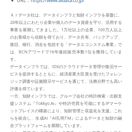
URL：
https://www.aidata.co.jp/
ＡＩデータ社は、データインフラと知財インフラを基盤に、
20年以上にわたり企業や個人のデータ資産を守り、活用する
事業を展開してきました。1万社以上の企業、100万人以上
のお客様から信頼を得ており、データ共有、バックアップ、
復旧、移行、消去を包括する「データエコシステム事業」で
は、BCNアワードで16年連続販売本数1位を獲得していま
す。
データインフラでは、IDXのクラウドデータ管理や復旧サー
ビスを提供するとともに、経済産業大臣賞を受けたフォレン
ジック調査や証拠開示サービスを通じて、法務分野でも高い
評価を得ています。
一方、知財インフラでは、グループ会社の特許検索・出願支
援システム『Tokkyo.Ai』や特許売買を可能にするIPマーケ
ットプレイスの構築により、知財管理と収益化を支援。これ
らを統合し、生成AI『AI孔明TM』によるデータと知財の融
合プラットフォームを展開しています。