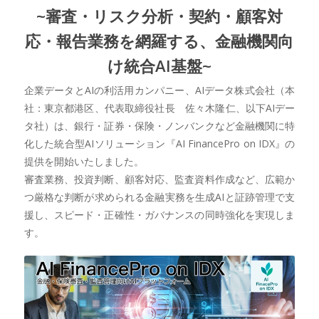
~審査・リスク分析・契約・顧客対
応・報告業務を網羅する、金融機関向
け統合AI基盤~
企業データとAIの利活用カンパニー、AIデータ株式会社（本
社：東京都港区、代表取締役社長 佐々木隆仁、以下AIデー
タ社）は、銀行・証券・保険・ノンバンクなど金融機関に特
化した統合型AIソリューション『AI FinancePro on IDX』の
提供を開始いたしました。
審査業務、投資判断、顧客対応、監査資料作成など、広範か
つ厳格な判断が求められる金融実務を生成AIと証跡管理で支
援し、スピード・正確性・ガバナンスの同時強化を実現しま
す。