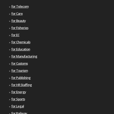
for Telecom
for Care
for Beauty
for Fisheries
for EC
for Chemicals
for Education
for Manufacturing
for Customs
for Tourism
for Publishing
for HR Staffing
for Energy
for Sports
for Legal
for Railway