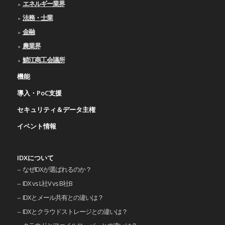
エネルギー業界
法務・士業
金融
農業界
鯖江商工会議所
機能
導入・PoC支援
セキュリティ＆データ主権
イベント情報
IDXについて
なぜIDXが選ばれるのか？
IDX vs L社V vs B社B
IDXとメール共有との違いは？
IDXとクラウドストレージとの違いは？