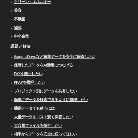
クリーン・エネルギー
美容
不動産
物流
中小企業
課題と解決
Google Driveなど編集データを安全に保管したい
保管したデータをAI活用につなげる
FAXを廃止したい
PPAPを撤廃したい
プロジェクト別にデータを共有したい
簡単にデータを検索できるように整理したい
機密データでも使うには
大量データをコスト安く保管したい
大容量ファイルを保存したい
相手からデータを安全に送ってほしい