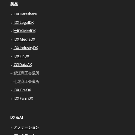
製品
IDX Datashare
IDX LegalDX
IDX MedDX
IDX MediaDX
IDX IndustryDX
IDX FinDX
CCI DataAX
鯖江商工会議所
七尾商工会議所
IDX GovDX
IDX FarmDX
DX＆AI
アノテーション