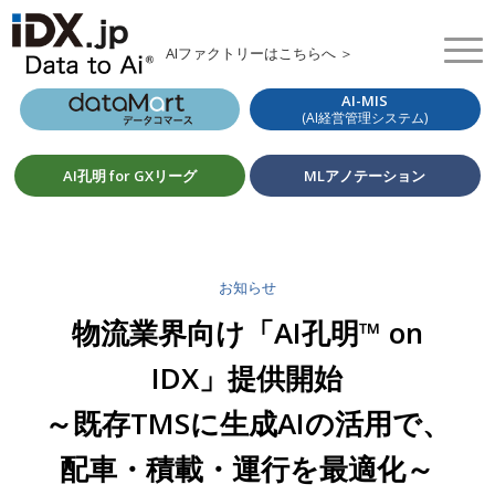
AIファクトリーはこちらへ ＞
AI-MIS
(AI経営管理システム)
AI孔明 for GXリーグ
MLアノテーション
お知らせ
物流業界向け「AI孔明™ on
IDX」提供開始
～既存TMSに生成AIの活用で、
配車・積載・運行を最適化～