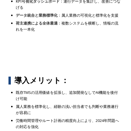
KPI可視化ダッシュボード
：運行データを集計し、改善につな
げる
データ統合と業務標準化
：属人業務の可視化と標準化を支援
荷主連携による全体最適
：複数システムを横断し、情報の流
れを一本化
導入メリット：
既存TMSの活用価値を拡張し、追加開発なしでAI機能を後付
け可能
属人業務を標準化し、経験の浅い担当者でも判断や業務遂行
が容易に
労働時間管理やルート計画の精度向上により、2024年問題へ
の対応を強化