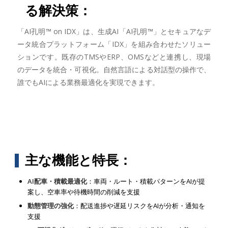
る解決策：
「AI孔明™ on IDX」は、生成AI「AI孔明™」とセキュアなデ
ータ統合プラットフォーム「IDX」を組み合わせたソリュー
ションです。既存のTMSやERP、OMSなどと連携し、現場
のデータを統合・可視化。自然言語による対話型の操作で、
誰でもAIによる業務最適化を実現できます。
主な機能と特長：
AI配車・積載最適化
：車両・ルート・積載パターンをAIが提
案し、空車率や待機時間の削減を支援
動態管理の強化
：配送進捗や遅延リスクをAIが分析・通知を
支援