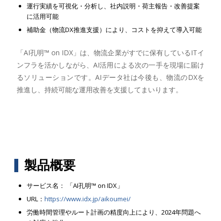
運行実績を可視化・分析し、社内説明・荷主報告・改善提案
に活用可能
補助金（物流DX推進支援）により、コストを抑えて導入可能
「AI孔明™ on IDX」は、物流企業がすでに保有しているITイ
ンフラを活かしながら、AI活用による次の一手を現場に届け
るソリューションです。AIデータ社は今後も、物流のDXを
推進し、持続可能な運用改善を支援してまいります。
製品概要
サービス名： 「AI孔明™ on IDX」
URL：
https://www.idx.jp/aikoumei/
労働時間管理やルート計画の精度向上により、2024年問題へ