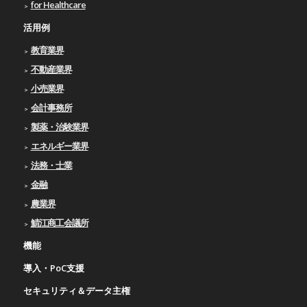
for Healthcare
活用例
教育業界
不動産業界
小売業界
会計事務所
製薬・治験業界
エネルギー業界
法務・士業
金融
農業界
鯖江商工会議所
機能
導入・PoC支援
セキュリティ＆データ主権