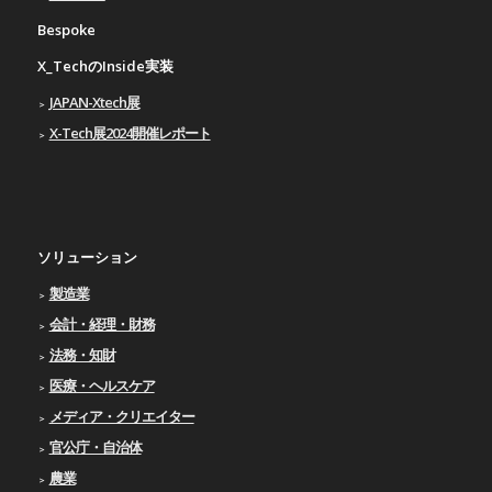
Bespoke
X_TechのInside実装
JAPAN-Xtech展
X-Tech展2024開催レポート
ソリューション
製造業
会計・経理・財務
法務・知財
医療・ヘルスケア
メディア・クリエイター
官公庁・自治体
農業