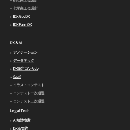
七尾商工会議所
IDX GovDX
IDX FarmDX
DX＆AI
アノテーション
データテック
DX認定コンサル
SaaS
イラストコンテスト
コンテスト一次通過
コンテスト二次通過
LegalTech
AI知財検索
DX＆契約