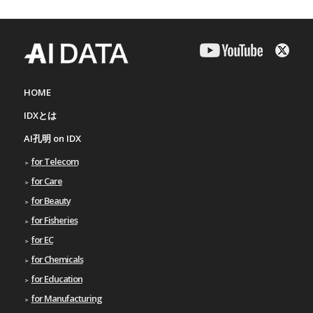
HOME
IDXとは
AI孔明 on IDX
for Telecom
for Care
for Beauty
for Fisheries
for EC
for Chemicals
for Education
for Manufacturing