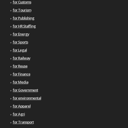
for Customs
for Tourism
for Publishing
for HR Staffing
for Energy
for Sports
for Legal
for Railway
for Reuse
for Finance
for Media
for Government
for environmental
for Apparel
for Agri
for Transport