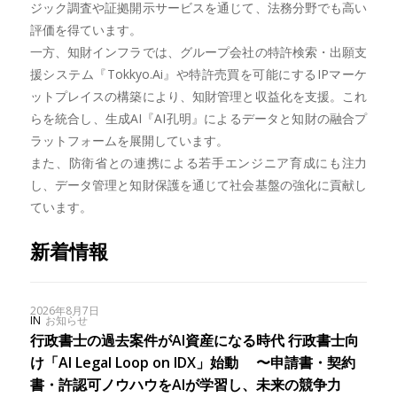
ジック調査や証拠開示サービスを通じて、法務分野でも高い
評価を得ています。
一方、知財インフラでは、グループ会社の特許検索・出願支
援システム『Tokkyo.Ai』や特許売買を可能にするIPマーケ
ットプレイスの構築により、知財管理と収益化を支援。これ
らを統合し、生成AI『AI孔明』によるデータと知財の融合プ
ラットフォームを展開しています。
また、防衛省との連携による若手エンジニア育成にも注力
し、データ管理と知財保護を通じて社会基盤の強化に貢献し
ています。
新着情報
2026年8月7日
IN
お知らせ
行政書士の過去案件がAI資産になる時代 行政書士向
け「AI Legal Loop on IDX」始動 〜申請書・契約
書・許認可ノウハウをAIが学習し、未来の競争力