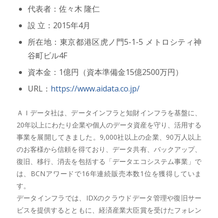
代表者：佐々木 隆仁
設 立：2015年4月
所在地：東京都港区虎ノ門5-1-5 メトロシティ神
谷町ビル4F
資本金：1億円（資本準備金15億2500万円）
URL：
https://www.aidata.co.jp/
ＡＩデータ社は、データインフラと知財インフラを基盤に、
20年以上にわたり企業や個人のデータ資産を守り、活用する
事業を展開してきました。9,000社以上の企業、90万人以上
のお客様から信頼を得ており、データ共有、バックアップ、
復旧、移行、消去を包括する「データエコシステム事業」で
は、BCNアワードで16年連続販売本数1位を獲得していま
す。
データインフラでは、IDXのクラウドデータ管理や復旧サー
ビスを提供するとともに、経済産業大臣賞を受けたフォレン