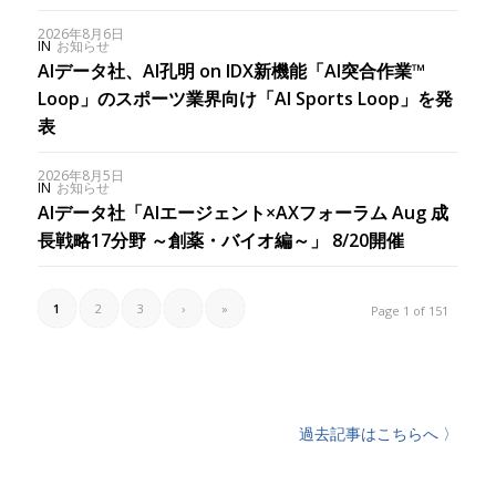
2026年8月6日
IN
お知らせ
AIデータ社、AI孔明 on IDX新機能「AI突合作業™︎
Loop」のスポーツ業界向け「AI Sports Loop」を発
表
2026年8月5日
IN
お知らせ
AIデータ社「AIエージェント×AXフォーラム Aug 成
長戦略17分野 ～創薬・バイオ編～」 8/20開催
1
2
3
›
»
Page 1 of 151
過去記事はこちらへ 〉