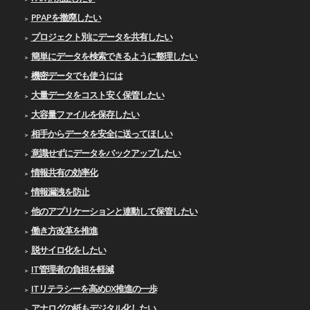
PPAPを撤廃したい
プロジェクト別にデータを共有したい
簡単にデータを検索できるように整理したい
機密データでも使うには
大量データをコスト安く保管したい
大容量ファイルを保存したい
相手からデータを安全に送ってほしい
意識せずにデータをバックアップしたい
情報共有の効率化
情報漏洩を防止
他のアプリケーションと連動して保管したい
働き方改革を推進
脱サイロ化をしたい
IT管理者の負担を軽減
ITリテラシーを高めDX推進の一歩
アナログの紙もデジタル化したい