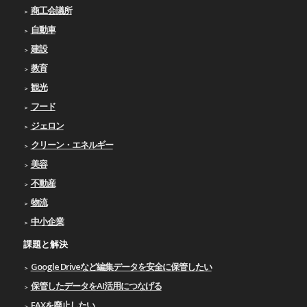
商工会議所
自動車
建設
教育
観光
フード
ジェロン
クリーン・エネルギー
美容
不動産
物流
中小企業
課題と解決
Google Driveなど編集データを安全に保管したい
保管したデータをAI活用につなげる
FAXを廃止したい