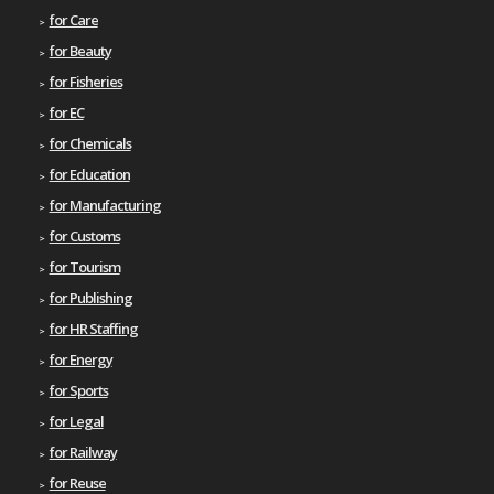
for Care
for Beauty
for Fisheries
for EC
for Chemicals
for Education
for Manufacturing
for Customs
for Tourism
for Publishing
for HR Staffing
for Energy
for Sports
for Legal
for Railway
for Reuse