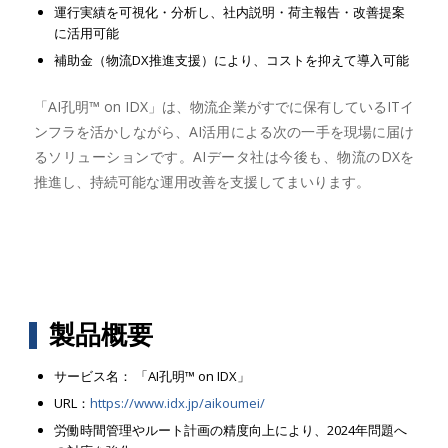
運行実績を可視化・分析し、社内説明・荷主報告・改善提案
に活用可能
補助金（物流DX推進支援）により、コストを抑えて導入可能
「AI孔明™ on IDX」は、物流企業がすでに保有しているITイ
ンフラを活かしながら、AI活用による次の一手を現場に届け
るソリューションです。AIデータ社は今後も、物流のDXを
推進し、持続可能な運用改善を支援してまいります。
製品概要
サービス名： 「AI孔明™ on IDX」
URL：
https://www.idx.jp/aikoumei/
労働時間管理やルート計画の精度向上により、2024年問題へ