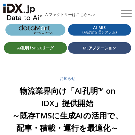
AIファクトリーはこちらへ ＞
AI-MIS
(AI経営管理システム)
AI孔明 for GXリーグ
MLアノテーション
お知らせ
物流業界向け「AI孔明™ on
IDX」提供開始
～既存TMSに生成AIの活用で、
配車・積載・運行を最適化～