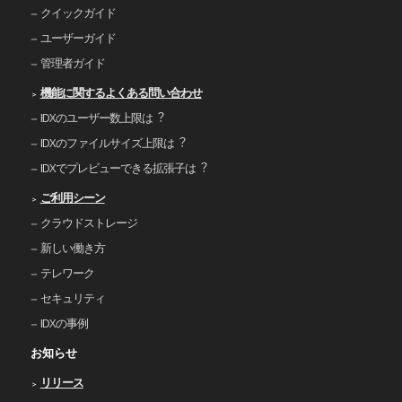
クイックガイド
ユーザーガイド
管理者ガイド
機能に関するよくある問い合わせ
IDXのユーザー数上限は︖
IDXのファイルサイズ上限は︖
IDXでプレビューできる拡張⼦は︖
ご利⽤シーン
クラウドストレージ
新しい働き⽅
テレワーク
セキュリティ
IDXの事例
お知らせ
リリース