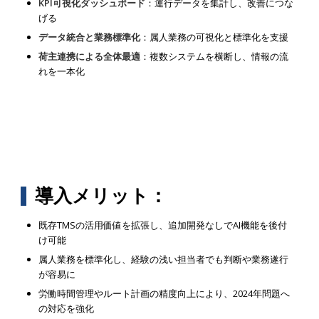
KPI可視化ダッシュボード
：運行データを集計し、改善につな
げる
データ統合と業務標準化
：属人業務の可視化と標準化を支援
荷主連携による全体最適
：複数システムを横断し、情報の流
れを一本化
導入メリット：
既存TMSの活用価値を拡張し、追加開発なしでAI機能を後付
け可能
属人業務を標準化し、経験の浅い担当者でも判断や業務遂行
が容易に
労働時間管理やルート計画の精度向上により、2024年問題へ
の対応を強化