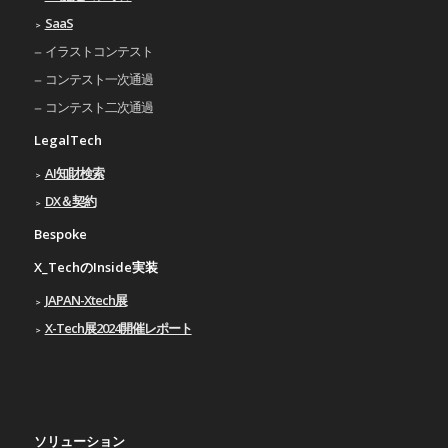
SaaS
イラストコンテスト
コンテスト一次通過
コンテスト二次通過
LegalTech
AI知財検索
DX＆契約
Bespoke
X_TechのInside実装
JAPAN-Xtech展
X-Tech展2024開催レポート
ソリューション