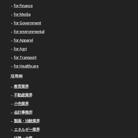
for Finance
for Media
for Government
for environmental
for Apparel
for Agri
for Transport
for Healthcare
活用例
教育業界
不動産業界
小売業界
会計事務所
製薬・治験業界
エネルギー業界
法務・士業