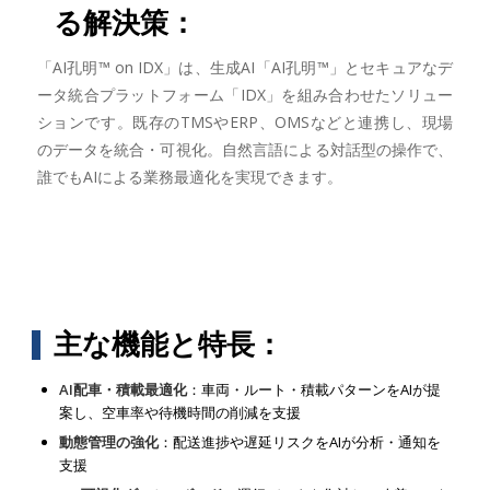
る解決策：
「AI孔明™ on IDX」は、生成AI「AI孔明™」とセキュアなデ
ータ統合プラットフォーム「IDX」を組み合わせたソリュー
ションです。既存のTMSやERP、OMSなどと連携し、現場
のデータを統合・可視化。自然言語による対話型の操作で、
誰でもAIによる業務最適化を実現できます。
主な機能と特長：
AI配車・積載最適化
：車両・ルート・積載パターンをAIが提
案し、空車率や待機時間の削減を支援
動態管理の強化
：配送進捗や遅延リスクをAIが分析・通知を
支援