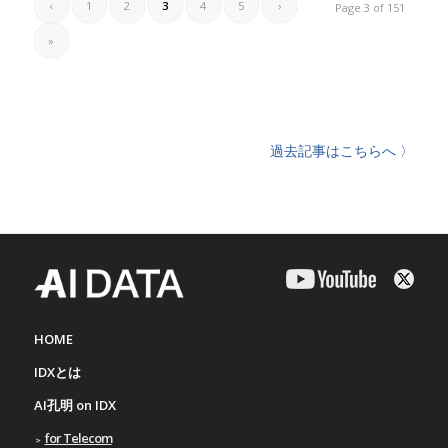
‹
1
2
3
4
5
›
Page 3 of 151
»
過去記事はこちらへ 〉
HOME
IDXとは
AI孔明 on IDX
for Telecom