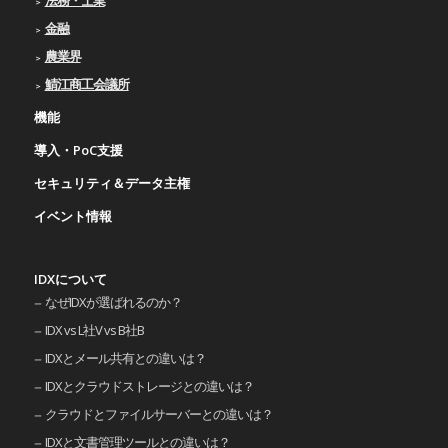
金融
農業界
鯖江商工会議所
機能
導入・PoC支援
セキュリティ＆データ主権
イベント情報
IDXについて
なぜIDXが選ばれるのか？
IDX vs L社V vs B社B
IDXとメール共有との違いは？
IDXとクラウドストレージとの違いは？
クラウドとファイルサーバーとの違いは？
IDXと文書管理ツールとの違いは？