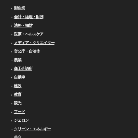
製造業
会計・経理・財務
法務・知財
医療・ヘルスケア
メディア・クリエイター
官公庁・自治体
農業
商工会議所
自動車
建設
教育
観光
フード
ジェロン
クリーン・エネルギー
美容