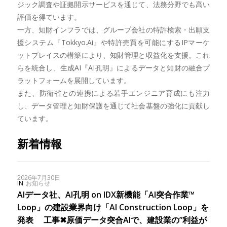
ジック調査や証拠開示サービスを通じて、法務分野でも高い
評価を得ています。
一方、知財インフラでは、グループ会社の特許検索・出願支
援システム『Tokkyo.Ai』や特許売買を可能にするIPマーケ
ットプレイスの構築により、知財管理と収益化を支援。これ
らを統合し、生成AI『AI孔明』によるデータと知財の融合プ
ラットフォームを展開しています。
また、防衛省との連携による若手エンジニア育成にも注力
し、データ管理と知財保護を通じて社会基盤の強化に貢献し
ています。
新着情報
2026年7月30日
IN
お知らせ
AIデータ社、AI孔明 on IDX新機能「AI突合作業™︎
Loop」の建設業界向け「AI Construction Loop」を
発表 工事✖︎原価データ突合AIで、建設業の”利益が