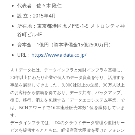
代表者：佐々木 隆仁
設 立：2015年4月
所在地：東京都港区虎ノ門5-1-5 メトロシティ神
谷町ビル4F
資本金：1億円（資本準備金15億2500万円）
URL：
https://www.aidata.co.jp/
ＡＩデータ社は、データインフラと知財インフラを基盤に、
20年以上にわたり企業や個人のデータ資産を守り、活用する
事業を展開してきました。9,000社以上の企業、90万人以上
のお客様から信頼を得ており、データ共有、バックアップ、
復旧、移行、消去を包括する「データエコシステム事業」で
は、BCNアワードで16年連続販売本数1位を獲得していま
す。
データインフラでは、IDXのクラウドデータ管理や復旧サー
ビスを提供するとともに、経済産業大臣賞を受けたフォレン