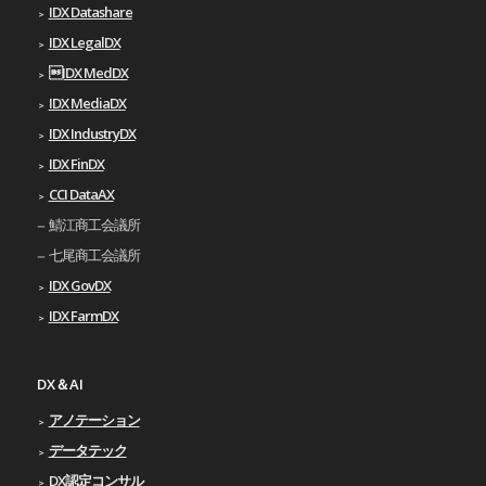
IDX Datashare
IDX LegalDX
IDX MedDX
IDX MediaDX
IDX IndustryDX
IDX FinDX
CCI DataAX
鯖江商工会議所
七尾商工会議所
IDX GovDX
IDX FarmDX
DX＆AI
アノテーション
データテック
DX認定コンサル