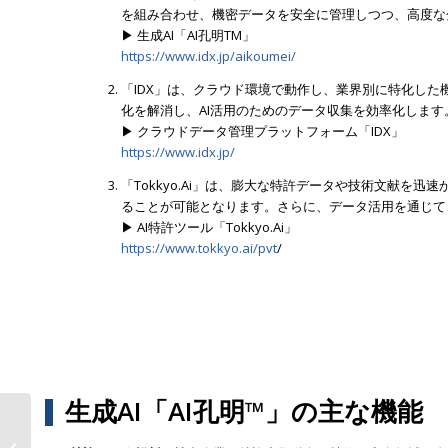
を組み合わせ、機密データを安全に管理しつつ、高度な
▶ 生成AI「AI孔明TM」
https://www.idx.jp/aikoumei/
「IDX」は、クラウド環境で動作し、業界別に特化し
化を解消し、AI活用のためのデータ収集を効率化します
▶ クラウドデータ管理プラットフォーム「IDX」
https://www.idx.jp/
「Tokkyo.Ai」は、膨大な特許データや技術文献
ることが可能となります。さらに、データ活用を通じて
▶ AI特許ツール「Tokkyo.Ai」
https://www.tokkyo.ai/pvt
/
生成AI「AI孔明™」の主な機能
製造業R&D・研究所向けオールイン