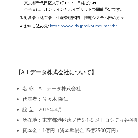
東京都千代田区大手町1-3-7 日経ビル6F
※当日は、オンラインとハイブリッドで開催予定です。
対象者：経営者、生産管理部門、情報システム部の方々
お申し込み先:
https://www.idx.jp/aikoumei/march/
【AＩデータ株式会社について】
名 称：AＩデータ株式会社
代表者：佐々木 隆仁
設 立：2015年4月
所在地：東京都港区虎ノ門5-1-5 メトロシティ神谷町
資本金：1億円（資本準備金15億2500万円）