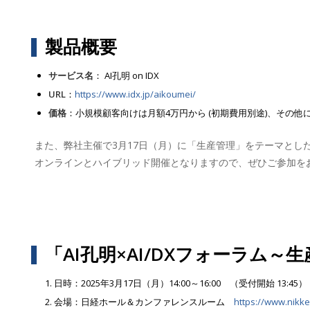
製品概要
サービス名
： AI孔明 on IDX
URL
：
https://www.idx.jp/aikoumei/
価格
：小規模顧客向けは月額4万円から (初期費用別途)、その
また、弊社主催で3月17日（月）に「生産管理」をテーマとした「
オンラインとハイブリッド開催となりますので、ぜひご参加を
「AI孔明×AI/DXフォーラム～
日時：2025年3月17日（月）14:00～16:00 （受付開始 13:45）
会場：日経ホール＆カンファレンスルーム
https://www.nikke