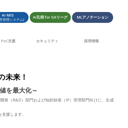
AI-MIS
AI孔明 for GXリーグ
MLアノテーション
経営管理システム)
PoC支援
セキュリティ
採用情報
理の未来！
価値を最大化～
究開発（R&D）部門および知的財産（IP）管理部門向けに、生成
を支援します。