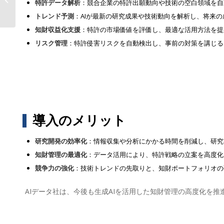
特許データ解析
：競合企業の特許出願動向や技術の空白領域を自
ワンプラットフォーム登場...
トレンド予測
：AIが最新の研究成果や技術動向を解析し、将来
知財収益化支援
：特許の市場価値を評価し、最適な活用方法を提
リスク管理
：特許侵害リスクを自動検出し、事前の対策を講じる
導入のメリット
研究開発の効率化
：情報収集や分析にかかる時間を削減し、研究
知財管理の最適化
：データ活用により、特許戦略の立案を高度化
競争力の強化
：技術トレンドの先取りと、知財ポートフォリオの
AIデータ社は、今後も生成AIを活用した知財管理の高度化を