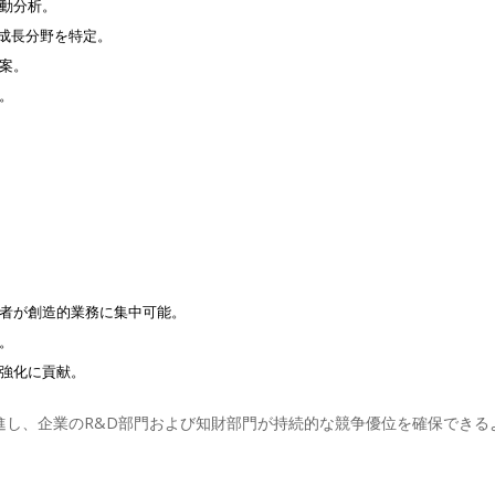
動分析。
の成長分野を特定。
案。
。
者が創造的業務に集中可能。
。
強化に貢献。
推進し、企業のR&D部門および知財部門が持続的な競争優位を確保でき