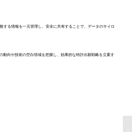
分散する情報を一元管理し、安全に共有することで、データのサイロ
他社の動向や技術の空白領域を把握し、効果的な特許出願戦略を立案す
製