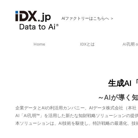
AIファクトリーはこちらへ ＞
Home
IDXとは
AI孔明 o
生成AI
～AIが導く
企業データとAIの利活用カンパニー、AIデータ株式会社（本社
AI「AI孔明™」を活用した新たな知財戦略ソリューションの提
本ソリューションは、AI技術を駆使し、特許戦略の最適化、