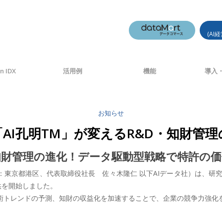
(AI
n IDX
活用例
機能
導入・
お知らせ
「AI孔明TM」が変えるR&D・知財管
知財管理の進化！データ駆動型戦略で特許の
：東京都港区、代表取締役社長 佐々木隆仁 以下AIデータ社）は、研
供を開始しました。
技術トレンドの予測、知財の収益化を加速することで、企業の競争力強化