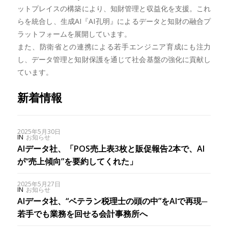
ットプレイスの構築により、知財管理と収益化を支援。これ
らを統合し、生成AI『AI孔明』によるデータと知財の融合プ
ラットフォームを展開しています。
また、防衛省との連携による若手エンジニア育成にも注力
し、データ管理と知財保護を通じて社会基盤の強化に貢献し
ています。
新着情報
2025年5月30日
IN
お知らせ
AIデータ社、「POS売上表3枚と販促報告2本で、AI
が“売上傾向”を要約してくれた」
2025年5月27日
IN
お知らせ
AIデータ社、“ベテラン税理士の頭の中”をAIで再現─
若手でも業務を回せる会計事務所へ