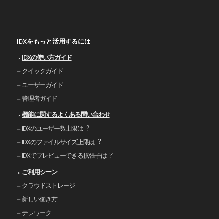
IDXをもっと活用するには
IDXの使い⽅ガイド
クイックガイド
ユーザーガイド
管理者ガイド
機能に関するよくある問い合わせ
IDXのユーザー数上限は︖
IDXのファイルサイズ上限は︖
IDXでプレビューできる拡張⼦は︖
ご利⽤シーン
クラウドストレージ
新しい働き⽅
テレワーク