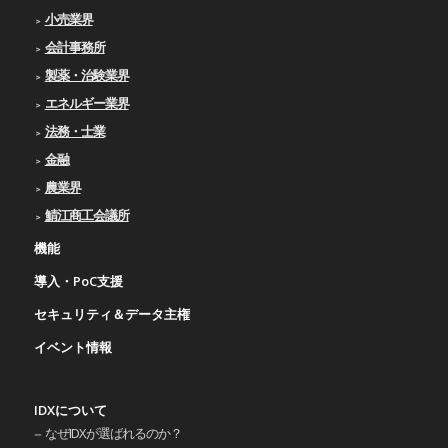
小売業界
会計事務所
製薬・治験業界
エネルギー業界
法務・士業
金融
農業界
鯖江商工会議所
機能
導入・PoC支援
セキュリティ＆データ主権
イベント情報
IDXについて
なぜIDXが選ばれるのか？