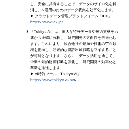
し、安全に共有することで、データのサイロ化を解
消し、AI活用のためのデータ収集を効率化します。
▶ クラウドデータ管理プラットフォーム「IDX」
https://www.idx.jp/
「Tokkyo.Ai」は、膨大な特許データや技術文献を迅
速かつ正確に分析し、研究開発の方向性を最適化し
ます。これにより、競合他社の動向や技術の空白領
域を把握し、効果的な特許出願戦略を立案すること
が可能となります。さらに、データ活用を通じて、
企業の知的財産戦略を強化し、研究開発の効率化と
革新を推進します。
▶ AI特許ツール「Tokkyo.Ai」
https://www.tokkyo.ai/pvt
/