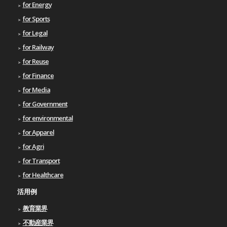
for Energy
for Sports
for Legal
for Railway
for Reuse
for Finance
for Media
for Government
for environmental
for Apparel
for Agri
for Transport
for Healthcare
活用例
教育業界
不動産業界