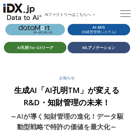
AIファクトリーはこちらへ ＞
AI-MIS
(AI経営管理システム)
AI孔明 for GXリーグ
MLアノテーション
お知らせ
生成AI「AI孔明TM」が変える
R&D・知財管理の未来！
～AIが導く知財管理の進化！データ駆
動型戦略で特許の価値を最大化～