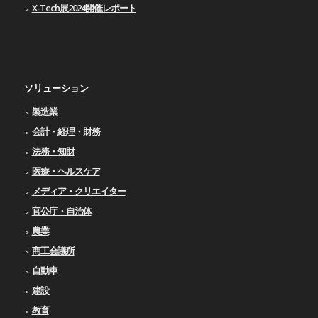
X-Tech展2024開催レポート
ソリューション
製造業
会計・経理・財務
法務・知財
医療・ヘルスケア
メディア・クリエイター
官公庁・自治体
農業
商工会議所
自動車
建設
教育