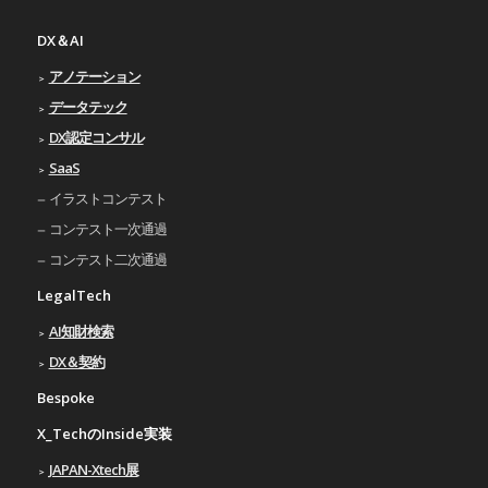
DX＆AI
アノテーション
データテック
DX認定コンサル
SaaS
イラストコンテスト
コンテスト一次通過
コンテスト二次通過
LegalTech
AI知財検索
DX＆契約
Bespoke
X_TechのInside実装
JAPAN-Xtech展