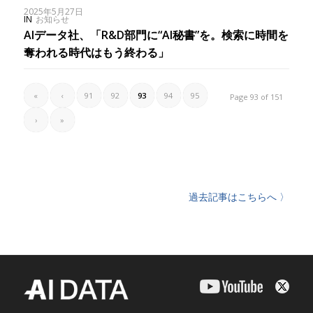
2025年5月27日
IN
お知らせ
AIデータ社、「R&D部門に“AI秘書”を。検索に時間を
奪われる時代はもう終わる」
«
‹
91
92
93
94
95
Page 93 of 151
›
»
過去記事はこちらへ 〉