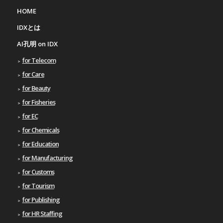
HOME
IDXとは
AI孔明 on IDX
for Telecom
for Care
for Beauty
for Fisheries
for EC
for Chemicals
for Education
for Manufacturing
for Customs
for Tourism
for Publishing
for HR Staffing