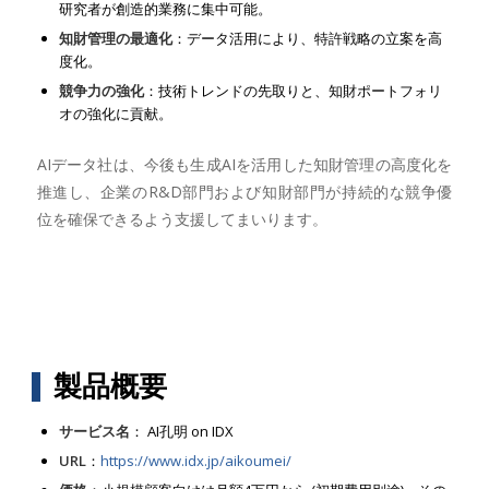
研究者が創造的業務に集中可能。
知財管理の最適化
：データ活用により、特許戦略の立案を高
度化。
競争力の強化
：技術トレンドの先取りと、知財ポートフォリ
オの強化に貢献。
AIデータ社は、今後も生成AIを活用した知財管理の高度化を
推進し、企業のR&D部門および知財部門が持続的な競争優
位を確保できるよう支援してまいります。
製品概要
サービス名
： AI孔明 on IDX
URL
：
https://www.idx.jp/aikoumei/