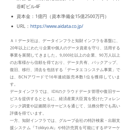
谷町ビル4F
資本金：1億円（資本準備金15億2500万円）
URL：
https://www.aidata.co.jp/
ＡＩデータ社は、データインフラと知財インフラを基盤に、
20年以上にわたり企業や個人のデータ資産を守り、活用する
事業を展開してきました。9,000社以上の企業、90万人以上
のお客様から信頼を得ており、データ共有、バックアップ、
復旧、移行、消去を包括する「データエコシステム事業」で
は、BCNアワードで16年連続販売本数1位を獲得していま
す。
データインフラでは、IDXのクラウドデータ管理や復旧サー
ビスを提供するとともに、経済産業大臣賞を受けたフォレン
ジック調査や証拠開示サービスを通じて、法務分野でも高い
評価を得ています。
一方、知財インフラでは、グループ会社の特許検索・出願支
援システム『Tokkyo.Ai』や特許売買を可能にするIPマーケ