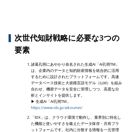
次世代知財戦略に必要な3つの
要素
諸葛孔明にあやかり命名された生成AI「AI孔明TM」
は、企業内のデータと知的財産情報を統合的に活用
するために設計されたプラットフォームです。高速
データベース技術と大規模言語モデル（LLM）を組み
合わせ、機密データを安全に管理しつつ、高度な分
析とインサイトを提供します。
▶ 生成AI「AI孔明TM」
https://www.idx.jp/aikoumei/
「IDX」は、クラウド環境で動作し、業界別に特化し
た機能と使いやすさを備えたデータ保存・共有プラ
ットフォームです。社内に分散する情報を一元管理