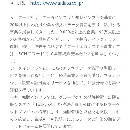
URL：
https://www.aidata.co.jp/
ＡＩデータ社は、データインフラと知財インフラを基盤に、
20年以上にわたり企業や個人のデータ資産を守り、活用する
事業を展開してきました。9,000社以上の企業、90万人以上
のお客様から信頼を得ており、データ共有、バックアップ、
復旧、移行、消去を包括する「データエコシステム事業」で
は、BCNアワードで16年連続販売本数1位を獲得していま
す。
データインフラでは、IDXのクラウドデータ管理や復旧サー
ビスを提供するとともに、経済産業大臣賞を受けたフォレン
ジック調査や証拠開示サービスを通じて、法務分野でも高い
評価を得ています。
一方、知財インフラでは、グループ会社の特許検索・出願支
援システム『Tokkyo.Ai』や特許売買を可能にするIPマーケ
ットプレイスの構築により、知財管理と収益化を支援。これ
らを統合し、生成AI『AI孔明』によるデータと知財の融合プ
ラットフォームを展開しています。