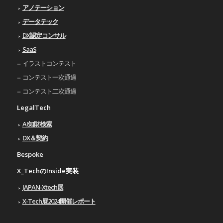
アノテーション
データテック
DX認定コンサル
SaaS
イラストコンテスト
コンテスト一次通過
コンテスト二次通過
LegalTech
AI知財検索
DX＆契約
Bespoke
X_TechのInside実装
JAPAN-Xtech展
X-Tech展2024開催レポート