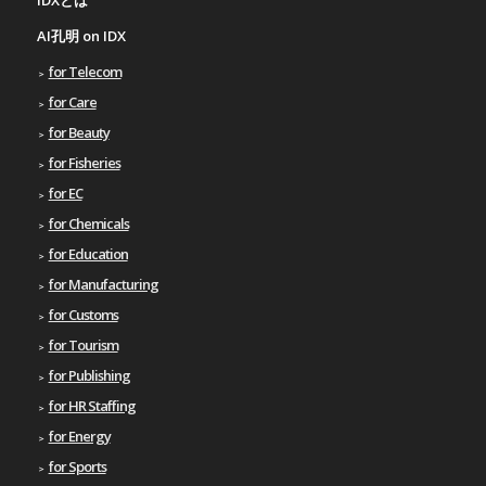
AI孔明 on IDX
for Telecom
for Care
for Beauty
for Fisheries
for EC
for Chemicals
for Education
for Manufacturing
for Customs
for Tourism
for Publishing
for HR Staffing
for Energy
for Sports