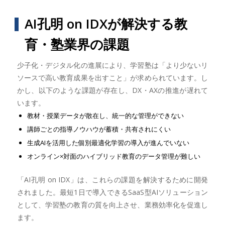
AI孔明 on IDXが解決する教
育・塾業界の課題
少子化・デジタル化の進展により、学習塾は「より少ないリ
ソースで高い教育成果を出すこと」が求められています。し
かし、以下のような課題が存在し、DX・AXの推進が遅れて
います。
教材・授業データが散在し、統一的な管理ができない
講師ごとの指導ノウハウが蓄積・共有されにくい
生成AIを活用した個別最適化学習の導入が進んでいない
オンライン×対面のハイブリッド教育のデータ管理が難しい
「AI孔明 on IDX」は、これらの課題を解決するために開発
されました。最短1日で導入できるSaaS型AIソリューション
として、学習塾の教育の質を向上させ、業務効率化を促進し
ます。