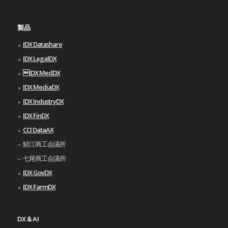
製品
IDX Datashare
IDX LegalDX
IDX MedDX
IDX MediaDX
IDX IndustryDX
IDX FinDX
CCI DataAX
鯖江商工会議所
七尾商工会議所
IDX GovDX
IDX FarmDX
DX＆AI