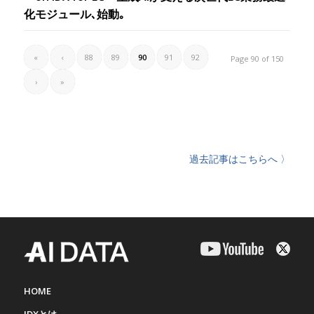
化モジュール､始動｡
«
‹
88
89
90
91
92
Page 90 of 150
›
»
過去記事はこちらへ 〉
HOME
IDXとは