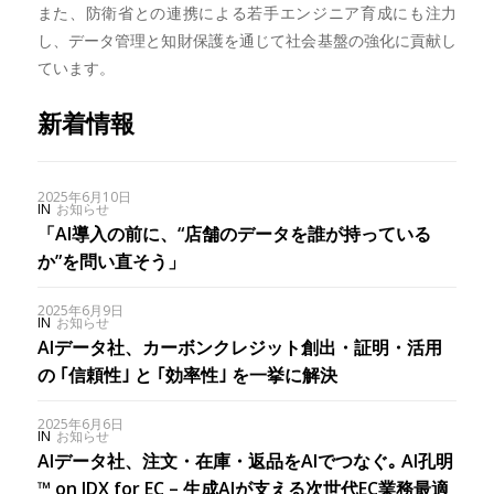
また、防衛省との連携による若手エンジニア育成にも注力
し、データ管理と知財保護を通じて社会基盤の強化に貢献し
ています。
新着情報
2025年6月10日
IN
お知らせ
「AI導入の前に、“店舗のデータを誰が持っている
か”を問い直そう」
2025年6月9日
IN
お知らせ
AIデータ社、カーボンクレジット創出・証明・活用
の ｢信頼性｣ と ｢効率性｣ を一挙に解決
2025年6月6日
IN
お知らせ
AIデータ社、注文・在庫・返品をAIでつなぐ｡ AI孔明
™ on IDX for EC – 生成AIが支える次世代EC業務最適