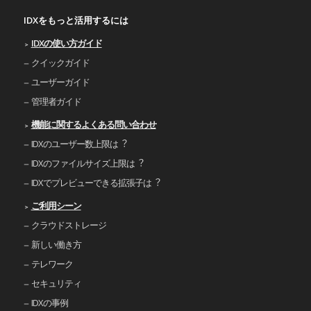
IDXをもっと活用するには
IDXの使い⽅ガイド
クイックガイド
ユーザーガイド
管理者ガイド
機能に関するよくある問い合わせ
IDXのユーザー数上限は︖
IDXのファイルサイズ上限は︖
IDXでプレビューできる拡張⼦は︖
ご利⽤シーン
クラウドストレージ
新しい働き⽅
テレワーク
セキュリティ
IDXの事例