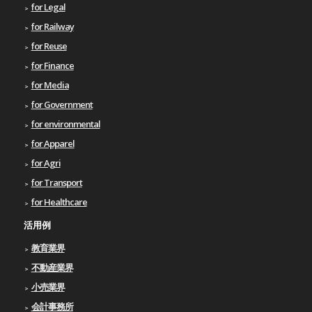
for Legal
for Railway
for Reuse
for Finance
for Media
for Government
for environmental
for Apparel
for Agri
for Transport
for Healthcare
活用例
教育業界
不動産業界
小売業界
会計事務所