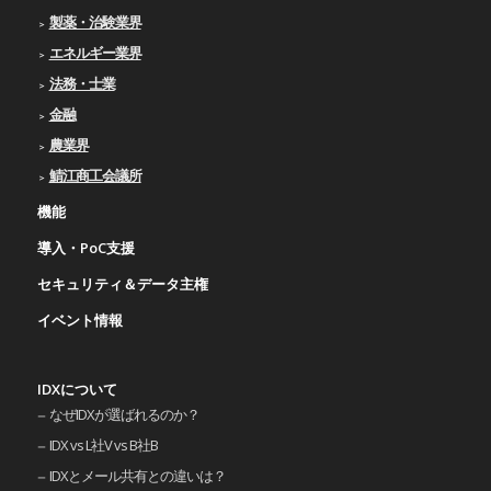
製薬・治験業界
エネルギー業界
法務・士業
金融
農業界
鯖江商工会議所
機能
導入・PoC支援
セキュリティ＆データ主権
イベント情報
IDXについて
なぜIDXが選ばれるのか？
IDX vs L社V vs B社B
IDXとメール共有との違いは？