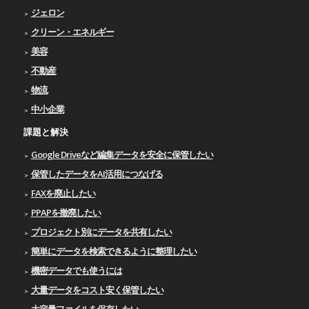
ジェロン
クリーン・エネルギー
美容
不動産
物流
中小企業
課題と解決
Google Driveなど編集データを安全に保管したい
保管したデータをAI活用につなげる
FAXを廃止したい
PPAPを撤廃したい
プロジェクト別にデータを共有したい
簡単にデータを検索できるように整理したい
機密データでも使うには
大量データをコスト安く保管したい
大容量ファイルを保存したい