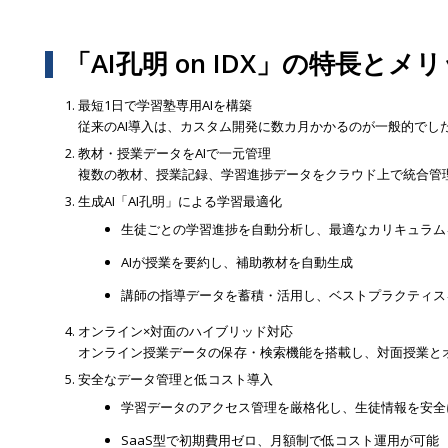
「AI孔明 on IDX」の特長とメ
最短1日で学習塾専用AIを構築
従来のAI導入は、カスタム開発に数カ月かかるのが一般的でした。
教材・授業データをAIで一元管理
複数の教材、授業記録、学習進捗データをクラウド上で統合管
生成AI「AI孔明」による学習最適化
生徒ごとの学習進捗を自動分析し、最適なカリキュラム
AIが授業を要約し、補助教材を自動生成
講師の指導データを蓄積・活用し、ベストプラクティス
オンライン×対面のハイブリッド対応
オンライン授業データの保存・検索機能を搭載し、対面授業と
安全なデータ管理と低コスト導入
学習データのアクセス管理を厳格化し、生徒情報を安全
SaaS型で初期費用ゼロ、月額制で低コスト運用が可能