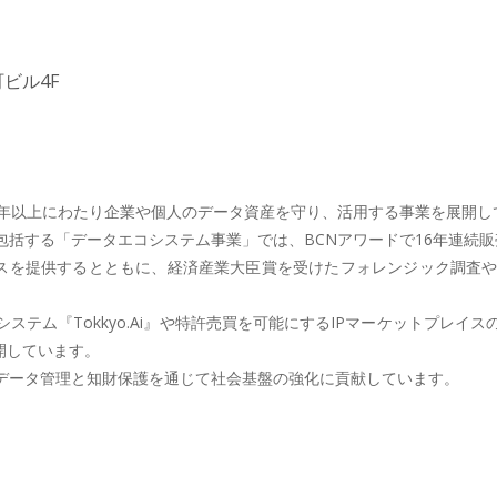
ビル4F
年以上にわたり企業や個人のデータ資産を守り、活用する事業を展開してき
括する「データエコシステム事業」では、BCNアワードで16年連続販
ビスを提供するとともに、経済産業大臣賞を受けたフォレンジック調査
テム『Tokkyo.Ai』や特許売買を可能にするIPマーケットプレ
開しています。
データ管理と知財保護を通じて社会基盤の強化に貢献しています。