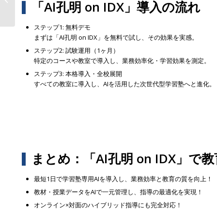
「AI孔明 on IDX」導入の流れ
財管理の未来！ �...
ステップ1: 無料デモ
まずは「AI孔明 on IDX」を無料で試し、その効果を実感。
ステップ2: 試験運用（1ヶ月）
特定のコースや教室で導入し、業務効率化・学習効果を測定。
ステップ3: 本格導入・全校展開
すべての教室に導入し、AIを活用した次世代型学習塾へと進化。
まとめ：「AI孔明 on IDX」
最短1日で学習塾専用AIを導入し、業務効率と教育の質を向上！
教材・授業データをAIで一元管理し、指導の最適化を実現！
オンライン×対面のハイブリッド指導にも完全対応！