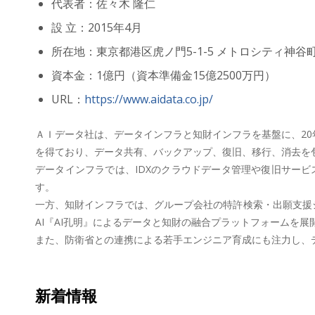
代表者：佐々木 隆仁
設 立：2015年4月
所在地：東京都港区虎ノ門5-1-5 メトロシティ神谷町
資本金：1億円（資本準備金15億2500万円）
URL：
https://www.aidata.co.jp/
ＡＩデータ社は、データインフラと知財インフラを基盤に、20
を得ており、データ共有、バックアップ、復旧、移行、消去を包
データインフラでは、IDXのクラウドデータ管理や復旧サー
す。
一方、知財インフラでは、グループ会社の特許検索・出願支援シス
AI『AI孔明』によるデータと知財の融合プラットフォームを展
また、防衛省との連携による若手エンジニア育成にも注力し、
新着情報