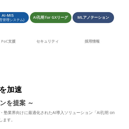
AI-MIS
AI孔明 for GXリーグ
MLアノテーション
経営管理システム)
PoC支援
セキュリティ
採用情報
Xを加速
ンを提案 ～
塾業界向けに最適化されたAI導入ソリューション「AI孔明 on
します。