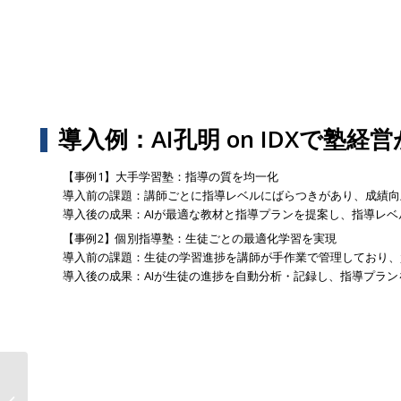
導入例：AI孔明 on IDXで塾経
【事例1】大手学習塾：指導の質を均一化
導入前の課題：講師ごとに指導レベルにばらつきがあり、成績向
導入後の成果：AIが最適な教材と指導プランを提案し、指導レベ
【事例2】個別指導塾：生徒ごとの最適化学習を実現
導入前の課題：生徒の学習進捗を講師が手作業で管理しており、
導入後の成果：AIが生徒の進捗を自動分析・記録し、指導プラン
生成AI「AI孔明™」が変えるR&D・知