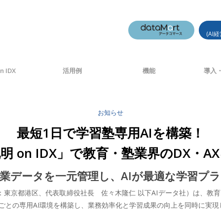
(AI
n IDX
活用例
機能
導入・
お知らせ
最短1日で学習塾専用AIを構築！
孔明 on IDX」で教育・塾業界のDX・A
授業データを一元管理し、AIが最適な学習プラ
：東京都港区、代表取締役社長 佐々木隆仁 以下AIデータ社）は、教育・
塾ごとの専用AI環境を構築し、業務効率化と学習成果の向上を同時に実現