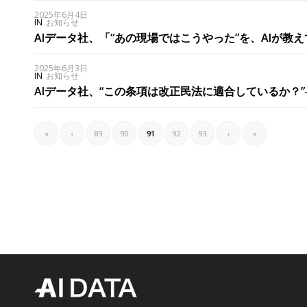
2025年6月4日
IN
お知らせ
AIデータ社、「“あの現場ではこうやった”を、AIが
2025年6月3日
IN
お知らせ
AIデータ社、“この条項は改正民法に適合しているか？”
«
‹
89
90
91
92
93
›
»