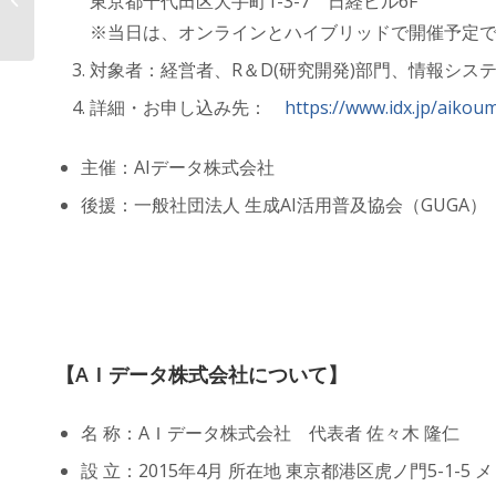
東京都千代田区大手町1-3-7 日経ビル6F
ワンプラットフォーム「IDX...
※当日は、オンラインとハイブリッドで開催予定
対象者：経営者、R＆D(研究開発)部門、情報シス
詳細・お申し込み先：
https://www.idx.jp/aikou
主催：AIデータ株式会社
後援：一般社団法人 生成AI活用普及協会（GUGA）
【AＩデータ株式会社について】
名 称：AＩデータ株式会社 代表者 佐々木 隆仁
設 立：2015年4月 所在地 東京都港区虎ノ門5-1-5