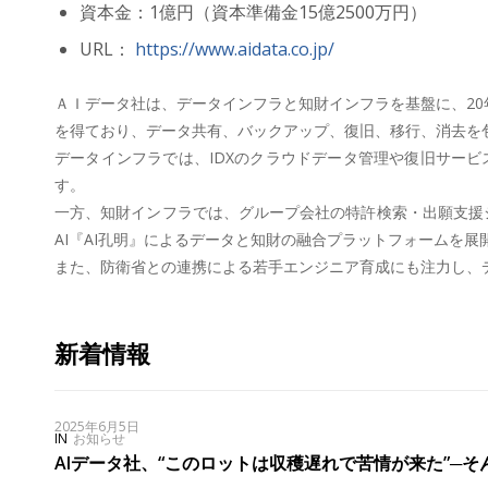
資本金：1億円（資本準備金15億2500万円）
URL：
https://www.aidata.co.jp/
ＡＩデータ社は、データインフラと知財インフラを基盤に、20
を得ており、データ共有、バックアップ、復旧、移行、消去を包
データインフラでは、IDXのクラウドデータ管理や復旧サー
す。
一方、知財インフラでは、グループ会社の特許検索・出願支援シス
AI『AI孔明』によるデータと知財の融合プラットフォームを展
また、防衛省との連携による若手エンジニア育成にも注力し、
新着情報
2025年6月5日
IN
お知らせ
AIデータ社、“このロットは収穫遅れで苦情が来た”─そ