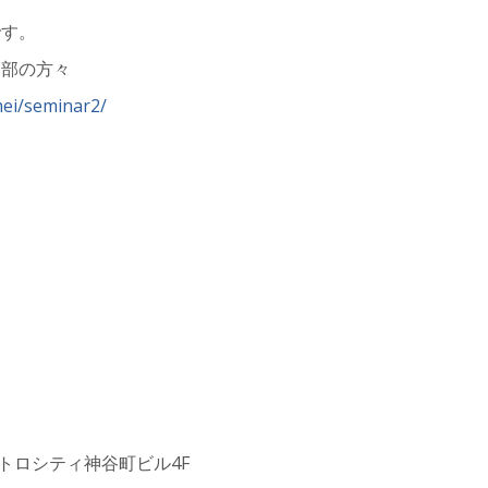
です。
テ部の方々
mei/seminar2/
 メトロシティ神谷町ビル4F