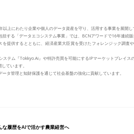
年以上にわたり企業や個人のデータ資産を守り、活用する事業を展開してき
括する「データエコシステム事業」では、BCNアワードで16年連続販
ビスを提供するとともに、経済産業大臣賞を受けたフォレンジック調査
テム『Tokkyo.Ai』や特許売買を可能にするIPマーケットプレ
開しています。
データ管理と知財保護を通じて社会基盤の強化に貢献しています。
んな履歴をAIで活かす農業経営へ