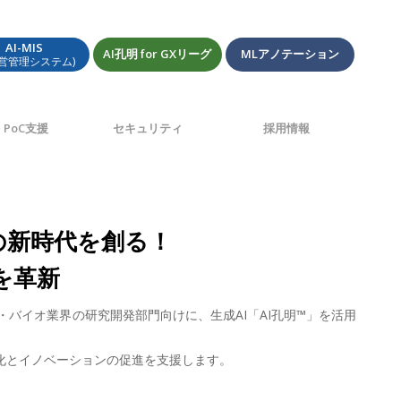
AI-MIS
AI孔明 for GXリーグ
MLアノテーション
経営管理システム)
PoC支援
セキュリティ
採用情報
の新時代を創る！
を革新
・バイオ業界の研究開発部門向けに、生成AI「AI孔明™」を活用
化とイノベーションの促進を支援します。