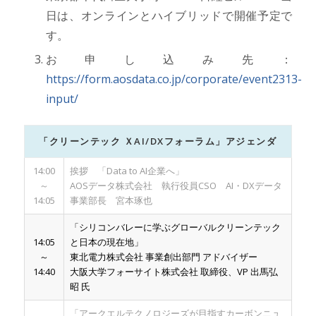
日は、オンラインとハイブリッドで開催予定で
す。
お申し込み先：
https://form.aosdata.co.jp/corporate/event2313-
input/
「クリーンテック ＸAI/DXフォーラム」アジェンダ
14:00
挨拶 「Data to AI企業へ」
～
AOSデータ株式会社 執行役員CSO AI・DXデータ
14:05
事業部長 宮本琢也
「シリコンバレーに学ぶグローバルクリーンテック
14:05
と日本の現在地」
～
東北電力株式会社 事業創出部門 アドバイザー
14:40
大阪大学フォーサイト株式会社 取締役、VP 出馬弘
昭 氏
「アークエルテクノロジーズが目指すカーボンニュ