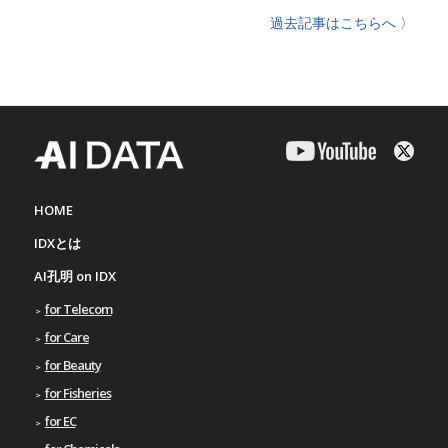
過去記事はこちらへ 〉
HOME
IDXとは
AI孔明 on IDX
for Telecom
for Care
for Beauty
for Fisheries
for EC