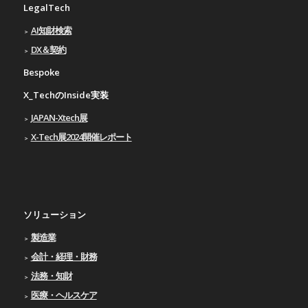
LegalTech
AI知財検索
DX＆契約
Bespoke
X_TechのInside実装
JAPAN-Xtech展
X-Tech展2024開催レポート
ソリューション
製造業
会計・経理・財務
法務・知財
医療・ヘルスケア