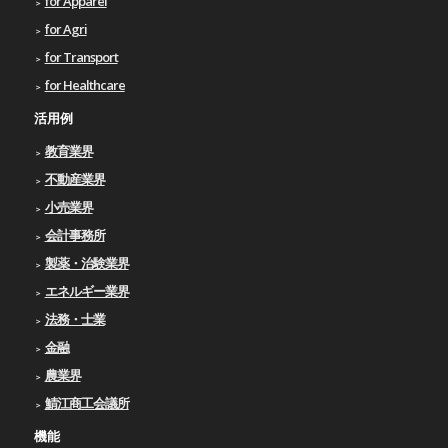
for Apparel
for Agri
for Transport
for Healthcare
活用例
教育業界
不動産業界
小売業界
会計事務所
製薬・治験業界
エネルギー業界
法務・士業
金融
農業界
鯖江商工会議所
機能