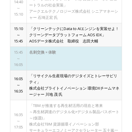
14:40
ートラルの社会実装」
～
アークエルテクノロジーズ株式会社 シニアマネーシ
15:10
ャー 石埼正宏 氏
15:10
「クリーンテックにData to AIエンジンを実装せよ！
～
クリーンデータプラットフォーム AOS IDX」
15:45
AOSデータ株式会社 取締役 志田大輔
15:45
名刺交換 × 体験
～
16:05
「リサイクル生産現場のデジタイズとトレーサビリ
16:05
ティ」
～
株式会社ブライトイノベーション 環境DXチームマネ
16:35
ージャー 川地 茂 氏
「TBM が推進する再生材活用の現在と将来
～再生材調達のデジタル化×デジタル製品パスポート
16:35
～(仮題)」
～
株式会社TBM 資源循環イノベーション部
17:05
サーキュラーエコノミーアクセラレーター 五十嵐一