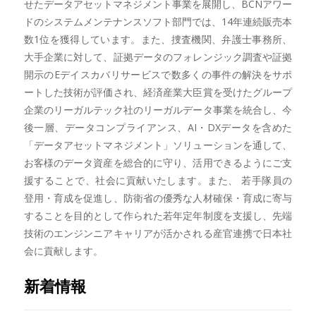
せたデータアセットマネジメント事業を展開し、BCNアワー
ドのシステムメンテナンスソフト部門では、14年連続販売本
数1位を獲得しています。また、捜査機関、弁護士事務所、
大手企業に対して、証拠データのフォレンジック調査や証拠
開示のEデイスカバリサービスで数多くの事件の解決をサポ
ートした技術が評価され、経済産業大臣賞を受けたグループ
企業のリーガルテック社のリーガルデータ事業を統合し、今
後一層、データコンプライアンス、AI・DXデータを含めた
「データアセットマネジメント」ソリューションを通して、
お客様のデータ資産を総合的に守り、活用できるようにご支
援することで、社会に貢献いたします。また、 若手隊員の
登用・育成を促進し、防衛省の優秀な人材確保・育成に寄与
することを目的として作られた若年定年制度を支援し、先端
技術のエンジンニアキャリアが活かされる産官連携で日本社
会に貢献します。
新着情報