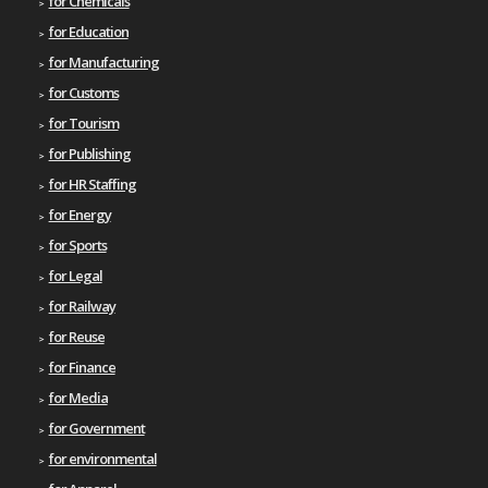
for Chemicals
for Education
for Manufacturing
for Customs
for Tourism
for Publishing
for HR Staffing
for Energy
for Sports
for Legal
for Railway
for Reuse
for Finance
for Media
for Government
for environmental