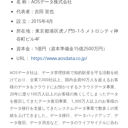
名 称：AOSデータ株式会社
代表者：吉田 宣也
設 立：2015年4月
所在地：東京都港区虎ノ門5-1-5 メトロシティ神
谷町ビル4F
資本金：1億円（資本準備金15億2500万円）
URL：
https://www.aosdata.co.jp/
AOSデータ社は、データ管理技術で知的財産を守る活動を続
けており、企業7,000社以上、国内会員90万人を超えるお客
様のデータをクラウドにお預かりするクラウドデータ事業、
20年に渡り100万人以上のお客様の無くしてしまったデータ
を復旧してきたデータ復旧事業、1,300万人以上のお客様の
データ移行を支援してきたシステムデータ事業で数多くの実
績を上げてきました。データ移行、データバックアップ、デ
ータ復旧、データ消去など、データのライフサイクルに合わ