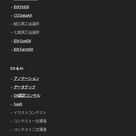
IDX FinDX
CCI DataAX
鯖江商工会議所
七尾商工会議所
IDX GovDX
IDX FarmDX
DX＆AI
アノテーション
データテック
DX認定コンサル
SaaS
イラストコンテスト
コンテスト一次通過
コンテスト二次通過