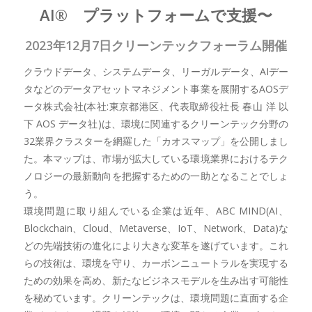
AI® プラットフォームで支援〜
2023年12月7日クリーンテックフォーラム開催
クラウドデータ、システムデータ、リーガルデータ、AIデー
タなどのデータアセットマネジメント事業を展開するAOSデ
ータ株式会社(本社:東京都港区、代表取締役社長 春山 洋 以
下 AOS データ社)は、環境に関連するクリーンテック分野の
32業界クラスターを網羅した「カオスマップ」を公開しまし
た。本マップは、市場が拡大している環境業界におけるテク
ノロジーの最新動向を把握するための一助となることでしょ
う。
環境問題に取り組んでいる企業は近年、ABC MIND(AI、
Blockchain、Cloud、Metaverse、IoT、Network、Data)な
どの先端技術の進化により大きな変革を遂げています。これ
らの技術は、環境を守り、カーボンニュートラルを実現する
ための効果を高め、新たなビジネスモデルを生み出す可能性
を秘めています。クリーンテックは、環境問題に直面する企