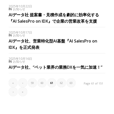
2025年10月22日
IN
お知らせ
AIデータ社 提案書・見積作成を劇的に効率化する
『AI SalesPro on IDX』で企業の営業改革を支援
2025年10月17日
IN
お知らせ
AIデータ社、営業特化型AI基盤『AI SalesPro on
IDX』を正式発表
2025年10月16日
IN
お知らせ
AIデータ社、“ペット業界の業務DXを一気に加速！”
«
‹
59
60
61
62
63
Page 61 of 151
›
»