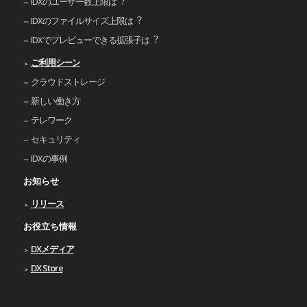
IDXのユーザー数上限は︖
IDXのファイルサイズ上限は︖
IDXでプレビューできる拡張⼦は︖
ご利⽤シーン
クラウドストレージ
新しい働き⽅
テレワーク
セキュリティ
IDXの事例
お知らせ
リリース
お役立ち情報
DXメディア
DX Store