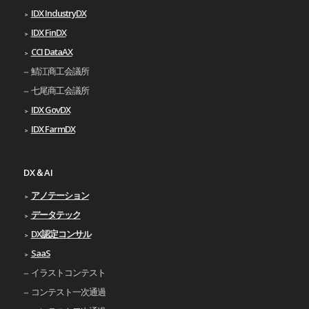
IDX IndustryDX
IDX FinDX
CCI DataAX
鯖江商工会議所
七尾商工会議所
IDX GovDX
IDX FarmDX
DX＆AI
アノテーション
データテック
DX認定コンサル
SaaS
イラストコンテスト
コンテスト一次通過