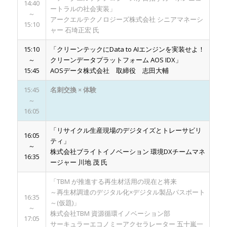
14:40
ートラルの社会実装」
～
アークエルテクノロジーズ株式会社 シニアマネーシ
15:10
ャー 石埼正宏 氏
15:10
「クリーンテックにData to AIエンジンを実装せよ！
～
クリーンデータプラットフォーム AOS IDX」
15:45
AOSデータ株式会社 取締役 志田大輔
15:45
名刺交換 × 体験
～
16:05
「リサイクル生産現場のデジタイズとトレーサビリ
16:05
ティ」
～
株式会社ブライトイノベーション 環境DXチームマネ
16:35
ージャー 川地 茂 氏
「TBM が推進する再生材活用の現在と将来
～再生材調達のデジタル化×デジタル製品パスポート
16:35
～(仮題)」
～
株式会社TBM 資源循環イノベーション部
17:05
サーキュラーエコノミーアクセラレーター 五十嵐一