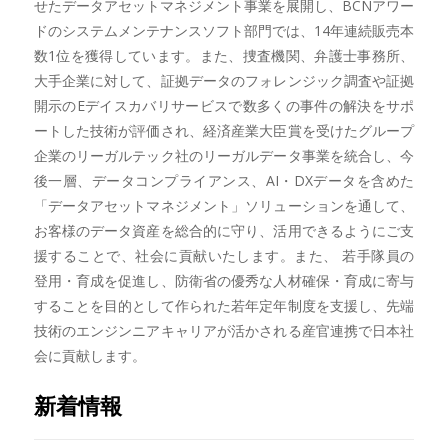
せたデータアセットマネジメント事業を展開し、BCNアワー
ドのシステムメンテナンスソフト部門では、14年連続販売本
数1位を獲得しています。また、捜査機関、弁護士事務所、
大手企業に対して、証拠データのフォレンジック調査や証拠
開示のEデイスカバリサービスで数多くの事件の解決をサポ
ートした技術が評価され、経済産業大臣賞を受けたグループ
企業のリーガルテック社のリーガルデータ事業を統合し、今
後一層、データコンプライアンス、AI・DXデータを含めた
「データアセットマネジメント」ソリューションを通して、
お客様のデータ資産を総合的に守り、活用できるようにご支
援することで、社会に貢献いたします。また、 若手隊員の
登用・育成を促進し、防衛省の優秀な人材確保・育成に寄与
することを目的として作られた若年定年制度を支援し、先端
技術のエンジンニアキャリアが活かされる産官連携で日本社
会に貢献します。
新着情報