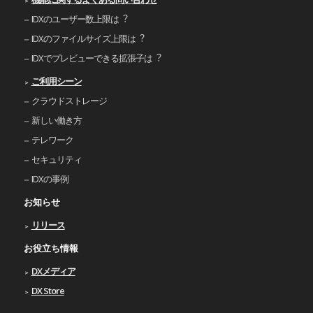
IDXのユーザー数上限は︖
IDXのファイルサイズ上限は︖
IDXでプレビューできる拡張⼦は︖
ご利⽤シーン
クラウドストレージ
新しい働き⽅
テレワーク
セキュリティ
IDXの事例
お知らせ
リリース
お役立ち情報
DXメディア
DX Store