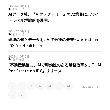
2025年10月16日
IN
お知らせ
AIデータ社、『AIファクトリー』で72業界にホワイ
トラベル群戦略を展開。
2025年10月10日
IN
お知らせ
現場の知とデータを､ AIで医療の未来へ｡ AI孔明 on
IDX for Healthcare
2025年10月9日
IN
お知らせ
“不動産業務に、AIで即効性のある業務改革を。”「AI
RealEstate on IDX」リリース
«
‹
60
61
62
63
64
Page 62 of 151
›
»