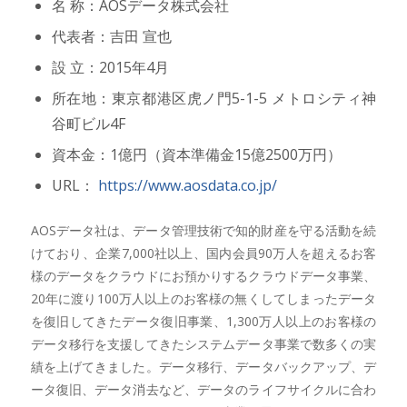
名 称：AOSデータ株式会社
代表者：吉田 宣也
設 立：2015年4月
所在地：東京都港区虎ノ門5-1-5 メトロシティ神
谷町ビル4F
資本金：1億円（資本準備金15億2500万円）
URL：
https://www.aosdata.co.jp/
AOSデータ社は、データ管理技術で知的財産を守る活動を続
けており、企業7,000社以上、国内会員90万人を超えるお客
様のデータをクラウドにお預かりするクラウドデータ事業、
20年に渡り100万人以上のお客様の無くしてしまったデータ
を復旧してきたデータ復旧事業、1,300万人以上のお客様の
データ移行を支援してきたシステムデータ事業で数多くの実
績を上げてきました。データ移行、データバックアップ、デ
ータ復旧、データ消去など、データのライフサイクルに合わ