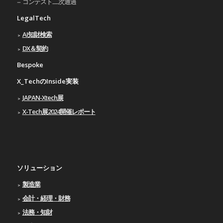
コンテスト二次通過
LegalTech
AI知財検索
DX＆契約
Bespoke
X_TechのInside実装
JAPAN-Xtech展
X-Tech展2024開催レポート
ソリューション
製造業
会計・経理・財務
法務・知財