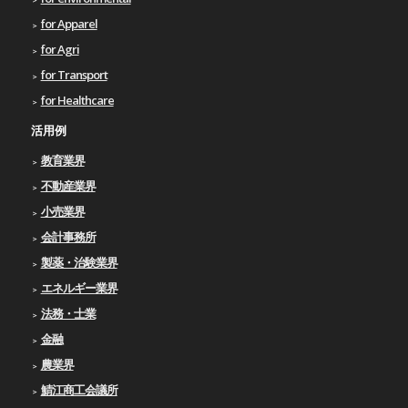
for Apparel
for Agri
for Transport
for Healthcare
活用例
教育業界
不動産業界
小売業界
会計事務所
製薬・治験業界
エネルギー業界
法務・士業
金融
農業界
鯖江商工会議所