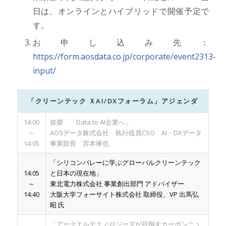
日は、オンラインとハイブリッドで開催予定で
す。
お申し込み先：
https://form.aosdata.co.jp/corporate/event2313-
input/
「クリーンテック ＸAI/DXフォーラム」アジェンダ
14:00
挨拶 「Data to AI企業へ」
～
AOSデータ株式会社 執行役員CSO AI・DXデータ
14:05
事業部長 宮本琢也
「シリコンバレーに学ぶグローバルクリーンテック
14:05
と日本の現在地」
～
東北電力株式会社 事業創出部門 アドバイザー
14:40
大阪大学フォーサイト株式会社 取締役、VP 出馬弘
昭 氏
「アークエルテクノロジーズが目指すカーボンニュ