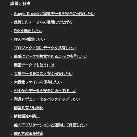
課題と解決
Google Driveなど編集データを安全に保管したい
保管したデータをAI活用につなげる
FAXを廃止したい
PPAPを撤廃したい
プロジェクト別にデータを共有したい
簡単にデータを検索できるように整理したい
機密データでも使うには
大量データをコスト安く保管したい
大容量ファイルを保存したい
相手からデータを安全に送ってほしい
意識せずにデータをバックアップしたい
情報共有の効率化
情報漏洩を防止
他のアプリケーションと連動して保管したい
働き方改革を推進