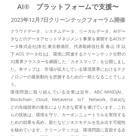
AI® プラットフォームで支援〜
2023年12月7日クリーンテックフォーラム開催
クラウドデータ、システムデータ、リーガルデータ、AIデー
タなどのデータアセットマネジメント事業を展開するAOSデ
ータ株式会社(本社:東京都港区、代表取締役社長 春山 洋 以
下 AOS データ社)は、環境に関連するクリーンテック分野の
32業界クラスターを網羅した「カオスマップ」を公開しまし
た。本マップは、市場が拡大している環境業界におけるテク
ノロジーの最新動向を把握するための一助となることでしょ
う。
環境問題に取り組んでいる企業は近年、ABC MIND(AI、
Blockchain、Cloud、Metaverse、IoT、Network、Data)な
どの先端技術の進化により大きな変革を遂げています。これ
らの技術は、環境を守り、カーボンニュートラルを実現する
ための効果を高め、新たなビジネスモデルを生み出す可能性
を秘めています。クリーンテックは、環境問題に直面する企