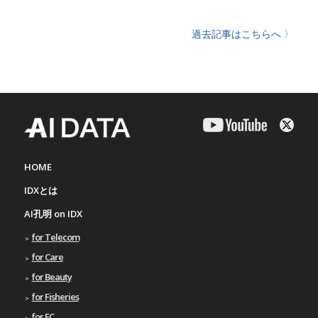
過去記事はこちらへ 〉
HOME
IDXとは
AI孔明 on IDX
for Telecom
for Care
for Beauty
for Fisheries
for EC