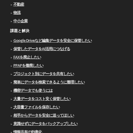
不動産
物流
中小企業
課題と解決
Google Driveなど編集データを安全に保管したい
保管したデータをAI活用につなげる
FAXを廃止したい
PPAPを撤廃したい
プロジェクト別にデータを共有したい
簡単にデータを検索できるように整理したい
機密データでも使うには
大量データをコスト安く保管したい
大容量ファイルを保存したい
相手からデータを安全に送ってほしい
意識せずにデータをバックアップしたい
情報共有の効率化