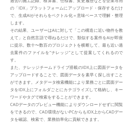
過去の施工記録、積算書、仕様書、変更履歴などを企業専用
の「IDX」プラットフォームにアップロード・保存するだけ
で、生成AIがそれらをベクトル化＝意味ベースで理解・整理
します。
その結果、ユーザーはAIに対して「この構造に近い物件を教
えて」と自然言語で尋ねるだけで、類似する案件をAIが即座
に提示。数十〜数百のプロジェクトを横断して、最も近い過
去案件のファイルを“ナレッジ”として提案してくれるので
す。
また、ナレッジチームドライブ搭載のIDX上に図面データを
アップロードすることで、図面データを素早く探し出すこと
ができます。メタデータ検索機能により業務ごとに図面デー
タをIDX上にフォルダごとにカテゴライズして格納し、キー
ワードやタグで検索をすることができます。
CADデータのプレビュー機能によりダウンロードせずに閲覧
をできるので、CAD環境がないPCからもIDX上からCADデー
タを確認、検索で、業務効率化に貢献できます。