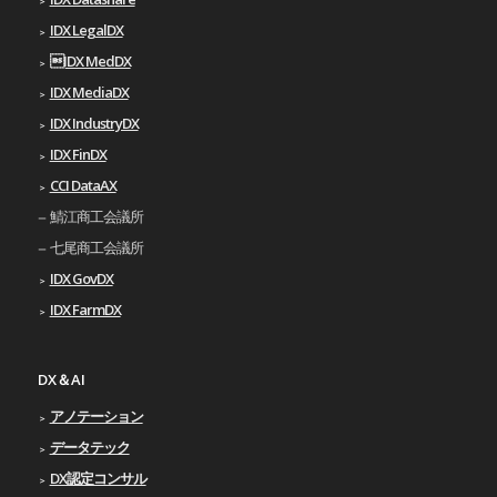
IDX LegalDX
IDX MedDX
IDX MediaDX
IDX IndustryDX
IDX FinDX
CCI DataAX
鯖江商工会議所
七尾商工会議所
IDX GovDX
IDX FarmDX
DX＆AI
アノテーション
データテック
DX認定コンサル