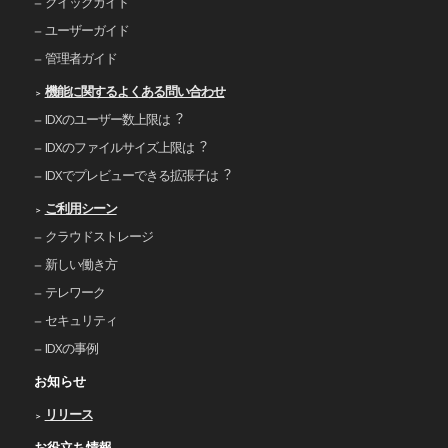
クイックガイド
ユーザーガイド
管理者ガイド
機能に関するよくある問い合わせ
IDXのユーザー数上限は︖
IDXのファイルサイズ上限は︖
IDXでプレビューできる拡張⼦は︖
ご利⽤シーン
クラウドストレージ
新しい働き⽅
テレワーク
セキュリティ
IDXの事例
お知らせ
リリース
お役立ち情報