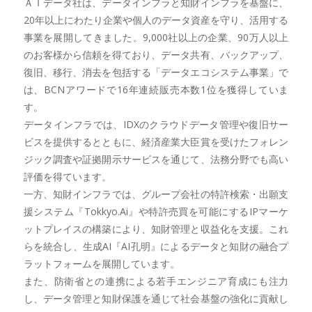
ＡＩデータ社は、データインフラと知財インフラを基盤に、
20年以上にわたり企業や個人のデータ資産を守り、活用する
事業を展開してきました。9,000社以上の企業、90万人以上
のお客様から信頼を得ており、データ共有、バックアップ、
復旧、移行、消去を包括する「データエコシステム事業」で
は、BCNアワードで16年連続販売本数1位を獲得していま
す。
データインフラでは、IDXのクラウドデータ管理や復旧サー
ビスを提供するとともに、経済産業大臣賞を受けたフォレン
ジック調査や証拠開示サービスを通じて、法務分野でも高い
評価を得ています。
一方、知財インフラでは、グループ会社の特許検索・出願支
援システム『Tokkyo.Ai』や特許売買を可能にするIPマーケ
ットプレイスの構築により、知財管理と収益化を支援。これ
らを統合し、生成AI『AI孔明』によるデータと知財の融合プ
ラットフォームを展開しています。
また、防衛省との連携による若手エンジニア育成にも注力
し、データ管理と知財保護を通じて社会基盤の強化に貢献し