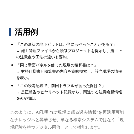
活用例
「この形状の地下ピットは、他にもやったことがある？」
→ 施工管理ファイルから類似プロジェクトを提示し、施工上
の注意点や工法の違いも要約。
「同じ壁面パネルを使った現場の積算書は？」
→ 材料仕様書と積算書の内容を意味検索し、該当現場の情報
を表示。
「この設備配置で、前回トラブルがあった例は？」
→ 是正報告やヒヤリハット記録から、関連する注意喚起情報
をAIが抽出。
このように、AI孔明
™
は“現場に眠る過去情報”を再活用可能
なナレッジへと昇華させ、単なる検索システムではなく「現
場経験を持つデジタル同僚」として機能します。