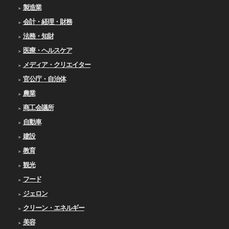
製造業
会計・経理・財務
法務・知財
医療・ヘルスケア
メディア・クリエイター
官公庁・自治体
農業
商工会議所
自動車
建設
教育
観光
フード
ジェロン
クリーン・エネルギー
美容