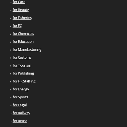
for Care
for Beauty
for Fisheries
for EC
for Chemicals
for Education
for Manufacturing
for Customs
for Tourism
for Publishing
for HR Staffing
for Energy
for Sports
for Legal
for Railway
for Reuse