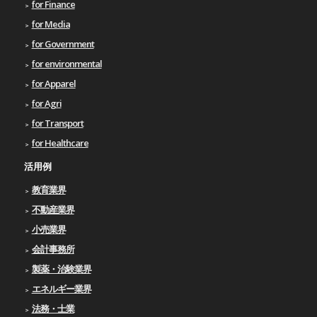
for Finance
for Media
for Government
for environmental
for Apparel
for Agri
for Transport
for Healthcare
活用例
教育業界
不動産業界
小売業界
会計事務所
製薬・治験業界
エネルギー業界
法務・士業