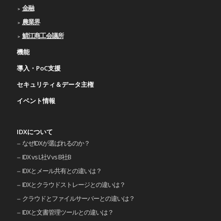
金融
農業界
鯖江商工会議所
機能
導入・PoC支援
セキュリティ＆データ主権
イベント情報
IDXについて
なぜIDXが選ばれるのか？
IDX vs L社V vs B社B
IDXとメール共有との違いは？
IDXとクラウドストレージとの違いは？
クラウドとファイルサーバーとの違いは？
IDXと文書管理ツールとの違いは？