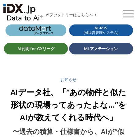
AIファクトリーはこちらへ ＞
AI-MIS
(AI経営管理システム)
AI孔明 for GXリーグ
MLアノテーション
お知らせ
AIデータ社、「“あの物件と似た
形状の現場ってあったよな…”を
AIが教えてくれる時代へ」
〜過去の積算・仕様書から、AIが“似