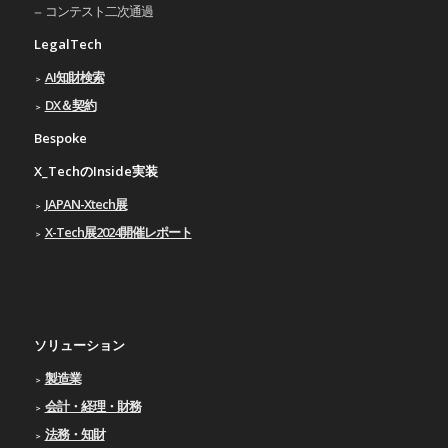
コンテスト二次通過
LegalTech
AI知財検索
DX＆契約
Bespoke
X_TechのInside実装
JAPAN-Xtech展
X-Tech展2024開催レポート
ソリューション
製造業
会計・経理・財務
法務・知財