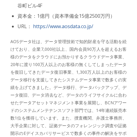
谷町ビル4F
資本金：1億円（資本準備金15億2500万円）
URL：
https://www.aosdata.co.jp/
AOSデータ社は、データ管理技術で知的財産を守る活動を続
けており、企業7,000社以上、国内会員90万人を超えるお客
様のデータをクラウドにお預かりするクラウドデータ事業、
20年に渡り100万人以上のお客様の無くしてしまったデータ
を復旧してきたデータ復旧事業、1,300万人以上のお客様の
データ移行を支援してきたシステムデータ事業で数多くの実
績を上げてきました。データ移行、データバックアップ、デ
ータ復旧、データ消去など、データのライフサイクルに合わ
せたデータアセットマネジメント事業を展開し、BCNアワー
ドのシステムメンテナンスソフト部門では、14年連続販売本
数1位を獲得しています。また、捜査機関、弁護士事務所、
大手企業に対して、証拠データのフォレンジック調査や証拠
開示のEデイスカバリサービスで数多くの事件の解決をサポ