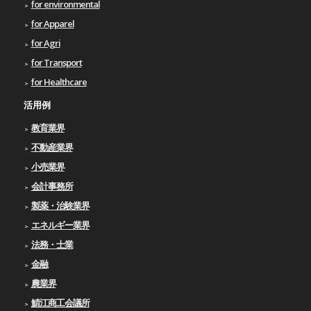
for environmental
for Apparel
for Agri
for Transport
for Healthcare
活用例
教育業界
不動産業界
小売業界
会計事務所
製薬・治験業界
エネルギー業界
法務・士業
金融
農業界
鯖江商工会議所