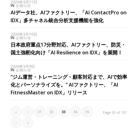
2026年3月11日
IN
お知らせ
AIデータ社、AIファクトリー、「AI ContactPro on
IDX」多チャネル統合分析支援機能を強化
2026年3月10日
IN
お知らせ
日本政府重点17分野対応、AIファクトリー、防災・
国土強靭化向け「AI Resilience on IDX」を展開！
2026年3月9日
IN
お知らせ
“ジム運営・トレーニング・顧客対応まで、AIで効率
化とパーソナライズを。” AIファクトリー、「AI
FitnessMaster on IDX」リリース
«
‹
31
32
33
34
35
Page 33 of 151
›
»