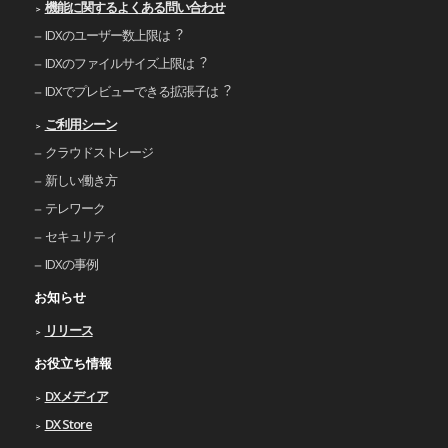
機能に関するよくある問い合わせ
IDXのユーザー数上限は︖
IDXのファイルサイズ上限は︖
IDXでプレビューできる拡張⼦は︖
ご利⽤シーン
クラウドストレージ
新しい働き⽅
テレワーク
セキュリティ
IDXの事例
お知らせ
リリース
お役立ち情報
DXメディア
DX Store