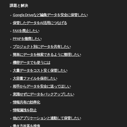
課題と解決
Google Driveなど編集データを安全に保管したい
保管したデータをAI活用につなげる
FAXを廃止したい
PPAPを撤廃したい
プロジェクト別にデータを共有したい
簡単にデータを検索できるように整理したい
機密データでも使うには
大量データをコスト安く保管したい
大容量ファイルを保存したい
相手からデータを安全に送ってほしい
意識せずにデータをバックアップしたい
情報共有の効率化
情報漏洩を防止
他のアプリケーションと連動して保管したい
働き方改革を推進