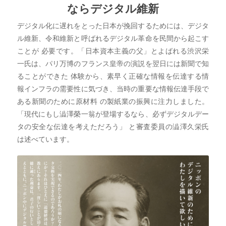
ならデジタル維新
デジタル化に遅れをとった日本が挽回するためには、デジタ
ル維新、令和維新と呼ばれるデジタル革命を民間から起こす
ことが 必要です。「日本資本主義の父」とよばれる渋沢栄
一氏は、パリ万博のフランス皇帝の演説を翌日には新聞で知
ることができた 体験から、素早く正確な情報を伝達する情
報インフラの需要性に気づき、当時の重要な情報伝達手段で
ある新聞のために原材料 の製紙業の振興に注力しました。
「現代にもし澁澤榮一翁が登場するなら、必ずデジタルデー
タの安全な伝達を考えただろう」 と審査委員の澁澤久栄氏
は述べています。