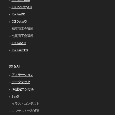
IDX IndustryDX
IDX FinDX
CCI DataAX
鯖江商工会議所
七尾商工会議所
IDX GovDX
IDX FarmDX
DX＆AI
アノテーション
データテック
DX認定コンサル
SaaS
イラストコンテスト
コンテスト一次通過