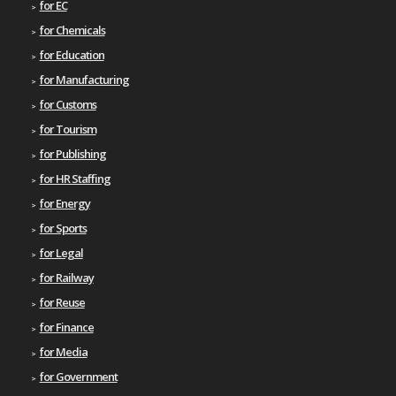
for EC
for Chemicals
for Education
for Manufacturing
for Customs
for Tourism
for Publishing
for HR Staffing
for Energy
for Sports
for Legal
for Railway
for Reuse
for Finance
for Media
for Government