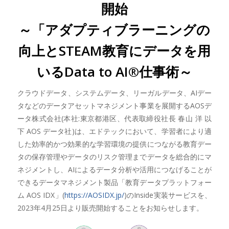
開始
～「アダプティブラーニングの
向上とSTEAM教育にデータを用
いるData to AI®仕事術～
クラウドデータ、システムデータ、リーガルデータ、AIデー
タなどのデータアセットマネジメント事業を展開するAOSデ
ータ株式会社(本社:東京都港区、代表取締役社長 春山 洋 以
下 AOS データ社)は、エドテックにおいて、学習者により適
した効率的かつ効果的な学習環境の提供につながる教育デー
タの保存管理やデータのリスク管理までデータを総合的にマ
ネジメントし、AIによるデータ分析や活用につなげることが
できるデータマネジメント製品「教育データプラットフォー
ム AOS IDX」(
https://AOSIDX.jp/
)のInside実装サービスを、
2023年4月25日より販売開始することをお知らせします。