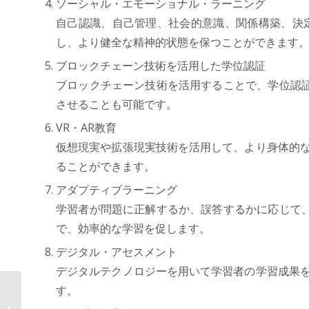
ソーシャル・エモーショナル・ラーニング
自己認識、自己管理、社会的意識、関係構築、決定
し、より健全な精神的状態を保つことができます
ブロックチェーン技術を活用した学位認証
ブロックチェーン技術を活用することで、学位認
させることも可能です。
VR・AR教育
仮想現実や拡張現実技術を活用して、より身体的な
ることができます。
アダプティブラーニング
学習者が問題に正解するか、誤答するかに応じて
で、効率的な学習を促します。
デジタル・アセスメント
デジタルテクノロジーを用いて学習者の学習成果を
す。
AOSデータ社、ヘルスケアテックで
健康管理の効率化 「健康データプラ