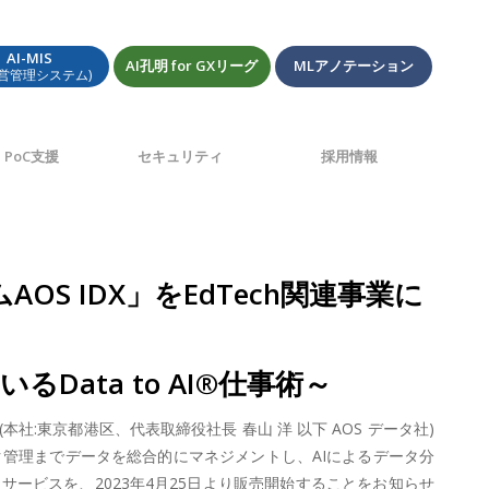
AI-MIS
AI孔明 for GXリーグ
MLアノテーション
経営管理システム)
PoC支援
セキュリティ
採用情報
 IDX」をEdTech関連事業に
ata to AI®仕事術～
:東京都港区、代表取締役社長 春山 洋 以下 AOS データ社)
管理までデータを総合的にマネジメントし、AIによるデータ分
e実装サービスを、2023年4月25日より販売開始することをお知らせ