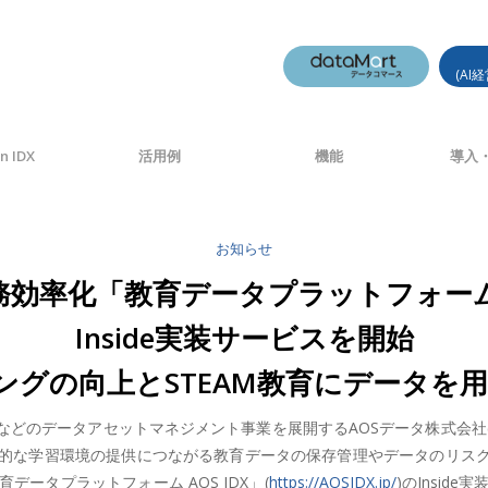
(AI
n IDX
活用例
機能
導入・
お知らせ
効率化「教育データプラットフォームAOS
Inside実装サービスを開始
の向上とSTEAM教育にデータを用いるD
のデータアセットマネジメント事業を展開するAOSデータ株式会社(本社
的な学習環境の提供につながる教育データの保存管理やデータのリスク
ータプラットフォーム AOS IDX」(
https://AOSIDX.jp/
)のInsid