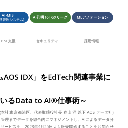
AI-MIS
AI孔明 for GXリーグ
MLアノテーション
経営管理システム)
PoC支援
セキュリティ
採用情報
 IDX」をEdTech関連事業に
ata to AI®仕事術～
:東京都港区、代表取締役社長 春山 洋 以下 AOS データ社)
管理までデータを総合的にマネジメントし、AIによるデータ分
e実装サービスを、2023年4月25日より販売開始することをお知らせ