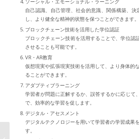
ソーシャル・エモーショナル・ラーニング
自己認識、自己管理、社会的意識、関係構築、決定
し、より健全な精神的状態を保つことができます
ブロックチェーン技術を活用した学位認証
ブロックチェーン技術を活用することで、学位認
させることも可能です。
VR・AR教育
仮想現実や拡張現実技術を活用して、より身体的な
ることができます。
アダプティブラーニング
学習者が問題に正解するか、誤答するかに応じて
で、効率的な学習を促します。
デジタル・アセスメント
デジタルテクノロジーを用いて学習者の学習成果を
す。
AOSデータ社、ヘルスケアテックで
健康管理の効率化 「健康データプラ