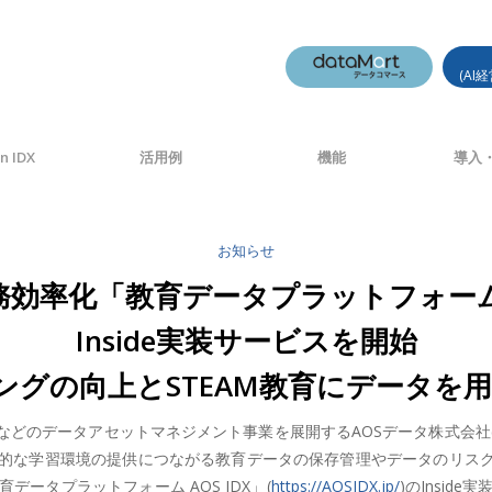
(AI
n IDX
活用例
機能
導入・
お知らせ
効率化「教育データプラットフォームAOS
Inside実装サービスを開始
の向上とSTEAM教育にデータを用いるD
のデータアセットマネジメント事業を展開するAOSデータ株式会社(本社
的な学習環境の提供につながる教育データの保存管理やデータのリスク
ータプラットフォーム AOS IDX」(
https://AOSIDX.jp/
)のInsid