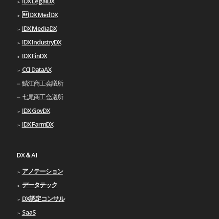
IDX LegalDX
IDX MedDX
IDX MediaDX
IDX IndustryDX
IDX FinDX
CCI DataAX
鯖江商工会議所
七尾商工会議所
IDX GovDX
IDX FarmDX
DX＆AI
アノテーション
データテック
DX認定コンサル
SaaS