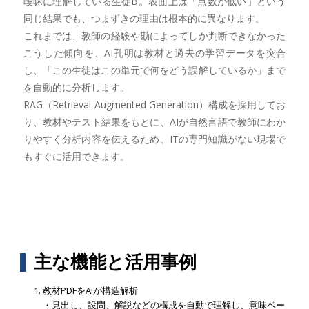
曖昧に理解している生徒B。表面上は「点数が低い」という
同じ結果でも、つまずきの理由は根本的に異なります。
これまでは、教師の経験や勘によってしか判断できなかった
こうした傾向を、AI孔明は教材と過去の学習データを突合
し、「この生徒はこの単元で何をどう誤解しているか」まで
を自動的に分析します。
RAG（Retrieval-Augmented Generation）構成を採用してお
り、教材やテスト結果をもとに、AIが自然言語で教師にわか
りやすく分析内容を伝えるため、ITの専門知識がない現場で
もすぐに活用できます。
主な機能と活用事例
教材PDFをAIが構造解析
・見出し、設問、解説などの構成を自動で理解し、意味ベー