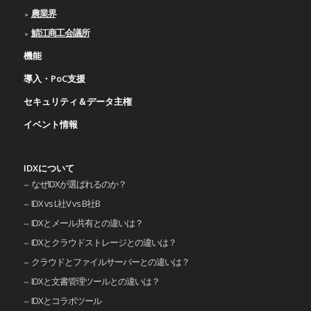
農業界
鯖江商工会議所
機能
導入・PoC支援
セキュリティ＆データ主権
イベント情報
IDXについて
なぜIDXが選ばれるのか？
IDX vs L社V vs B社B
IDXとメール共有との違いは？
IDXとクラウドストレージとの違いは？
クラウドとファイルサーバーとの違いは？
IDXと文書管理ツールとの違いは？
IDXとコラボツール