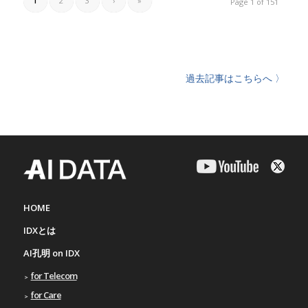
1
2
3
›
»
Page 1 of 151
過去記事はこちらへ 〉
HOME
IDXとは
AI孔明 on IDX
for Telecom
for Care