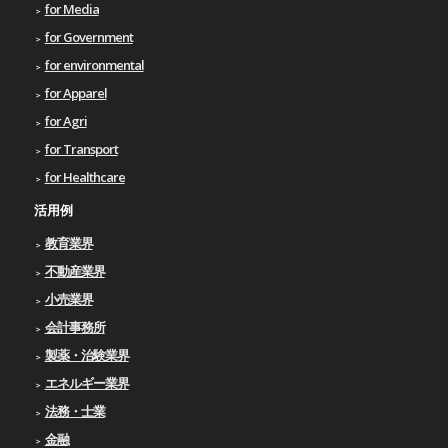
for Media
for Government
for environmental
for Apparel
for Agri
for Transport
for Healthcare
活用例
教育業界
不動産業界
小売業界
会計事務所
製薬・治験業界
エネルギー業界
法務・士業
金融