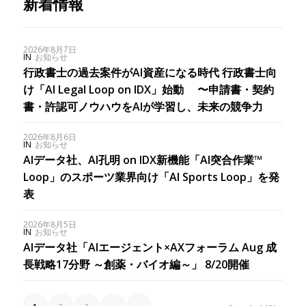
新着情報
2026年8月7日
IN
お知らせ
行政書士の過去案件がAI資産になる時代 行政書士向
け「AI Legal Loop on IDX」始動 〜申請書・契約
書・許認可ノウハウをAIが学習し、未来の競争力
2026年8月6日
IN
お知らせ
AIデータ社、AI孔明 on IDX新機能「AI突合作業™︎
Loop」のスポーツ業界向け「AI Sports Loop」を発
表
2026年8月5日
IN
お知らせ
AIデータ社「AIエージェント×AXフォーラム Aug 成
長戦略17分野 ～創薬・バイオ編～」 8/20開催