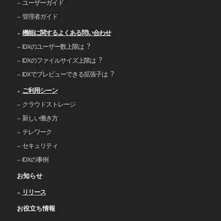
ユーザーガイド
管理者ガイド
機能に関するよくある問い合わせ
IDXのユーザー数上限は︖
IDXのファイルサイズ上限は︖
IDXでプレビューできる拡張⼦は︖
ご利⽤シーン
クラウドストレージ
新しい働き⽅
テレワーク
セキュリティ
IDXの事例
お知らせ
リリース
お役立ち情報