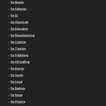
for Beauty
for Fisheries
for EC
for Chemicals
for Education
for Manufacturing
for Customs
for Tourism
for Publishing
for HR Staffing
for Energy
for Sports
for Legal
for Railway
for Reuse
for Finance