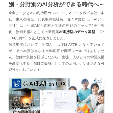
別・分野別のAI分析ができる時代へ～
企業データとAIの利活用カンパニー、AIデータ株式会社（本
社：東京都港区、代表取締役社長 佐々木隆仁 以下AIデー
タ社）は、生成AIが“教材と生徒の理解のギャップ”を可視
化、教師支援AIとしての新提案
AI連携型のデータ基盤
「IDX
× AI孔明™」を正式に発表しました。
教育現場において「生成AI」は注目の技術となっています
が、その本質は単なる自動応答や翻訳ツールではありませ
ん。教師の負担を軽減しながら、生徒一人ひとりの学習支援
を高度化する「教師支援AI」としての活用が、いま大きな可
能性を示しています。