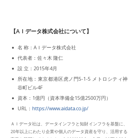
【AＩデータ株式会社について】
名 称：AＩデータ株式会社
代表者：佐々木 隆仁
設 立：2015年4月
所在地：東京都港区虎ノ門5-1-5 メトロシティ神
谷町ビル4F
資本：1億円（資本準備金15億2500万円）
URL：
https://www.aidata.co.jp/
ＡＩデータ社は、データインフラと知財インフラを基盤に、
20年以上にわたり企業や個人のデータ資産を守り、活用する