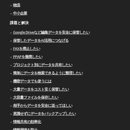
物流
中小企業
課題と解決
Google Driveなど編集データを安全に保管したい
保管したデータをAI活用につなげる
FAXを廃止したい
PPAPを撤廃したい
プロジェクト別にデータを共有したい
簡単にデータを検索できるように整理したい
機密データでも使うには
大量データをコスト安く保管したい
大容量ファイルを保存したい
相手からデータを安全に送ってほしい
意識せずにデータをバックアップしたい
情報共有の効率化
情報漏洩を防止