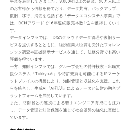
事業を展開してきました。9,000社以上の企業、90万人以上
のお客様から信頼を得ており、データ共有、バックアップ、
復旧、移行、消去を包括する「データエコシステム事業」で
は、BCNアワードで16年連続販売本数1位を獲得していま
す。
データインフラでは、IDXのクラウドデータ管理や復旧サー
ビスを提供するとともに、経済産業大臣賞を受けたフォレン
ジック調査や証拠開示サービスを通じて、法務分野でも高い
評価を得ています。
一方、知財インフラでは、グループ会社の特許検索・出願支
援システム『Tokkyo.Ai』や特許売買を可能にするIPマーケ
ットプレイスの構築により、知財管理と収益化を支援。これ
らを統合し、生成AI『AI孔明』によるデータと知財の融合プ
ラットフォームを展開しています。
また、防衛省との連携による若手エンジニア育成にも注力
し、データ管理と知財保護を通じて社会基盤の強化に貢献し
ています。