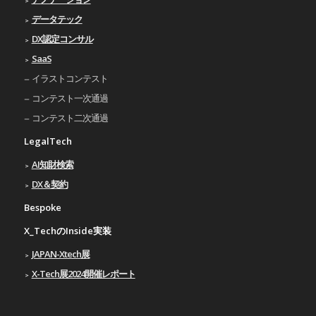
データテック
DX認定コンサル
SaaS
イラストコンテスト
コンテスト一次通過
コンテスト二次通過
LegalTech
AI知財検索
DX＆契約
Bespoke
X_TechのInside実装
JAPAN-Xtech展
X-Tech展2024開催レポート