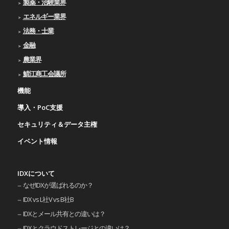
製薬・治験業界
エネルギー業界
法務・士業
金融
農業界
鯖江商工会議所
機能
導入・PoC支援
セキュリティ＆データ主権
イベント情報
IDXについて
なぜIDXが選ばれるのか？
IDX vs L社V vs B社B
IDXとメール共有との違いは？
IDXとクラウドストレージとの違いは？