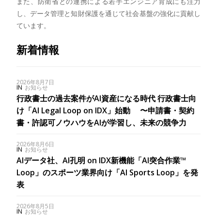
また、防衛省との連携による若手エンジニア育成にも注力
し、データ管理と知財保護を通じて社会基盤の強化に貢献し
ています。
新着情報
2026年8月7日
IN
お知らせ
行政書士の過去案件がAI資産になる時代 行政書士向
け「AI Legal Loop on IDX」始動 〜申請書・契約
書・許認可ノウハウをAIが学習し、未来の競争力
2026年8月6日
IN
お知らせ
AIデータ社、AI孔明 on IDX新機能「AI突合作業™︎
Loop」のスポーツ業界向け「AI Sports Loop」を発
表
2026年8月5日
IN
お知らせ