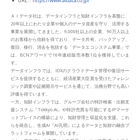
URL：
https://www.aidata.co.jp/
ＡＩデータ社は、データインフラと知財インフラを基盤に、
20年以上にわたり企業や個人のデータ資産を守り、活用する
事業を展開してきました。9,000社以上の企業、90万人以上
のお客様から信頼を得ており、データ共有、バックアップ、
復旧、移行、消去を包括する「データエコシステム事業」で
は、BCNアワードで16年連続販売本数1位を獲得していま
す。
データインフラでは、IDXのクラウドデータ管理や復旧サー
ビスを提供するとともに、経済産業大臣賞を受けたフォレン
ジック調査や証拠開示サービスを通じて、法務分野でも高い
評価を得ています。
一方、知財インフラでは、グループ会社の特許検索・出願支
援システム『Tokkyo.Ai』や特許売買を可能にするIPマーケ
ットプレイスの構築により、知財管理と収益化を支援。これ
らを統合し、生成AI『AI孔明』によるデータと知財の融合プ
ラットフォームを展開しています。