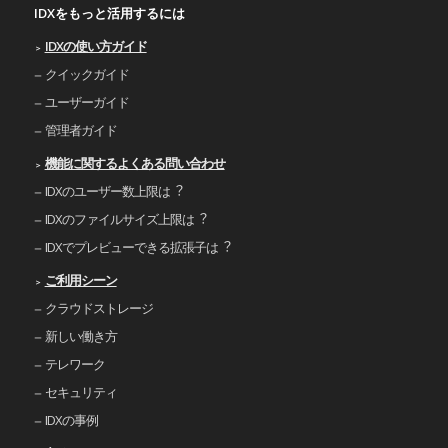
IDXをもっと活用するには
IDXの使い⽅ガイド
クイックガイド
ユーザーガイド
管理者ガイド
機能に関するよくある問い合わせ
IDXのユーザー数上限は︖
IDXのファイルサイズ上限は︖
IDXでプレビューできる拡張⼦は︖
ご利⽤シーン
クラウドストレージ
新しい働き⽅
テレワーク
セキュリティ
IDXの事例