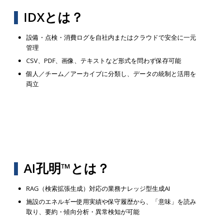
IDXとは？
設備・点検・消費ログを自社内またはクラウドで安全に一元
管理
CSV、PDF、画像、テキストなど形式を問わず保存可能
個人／チーム／アーカイブに分類し、データの統制と活用を
両立
AI孔明™とは？
RAG（検索拡張生成）対応の業務ナレッジ型生成AI
施設のエネルギー使用実績や保守履歴から、「意味」を読み
取り、要約・傾向分析・異常検知が可能