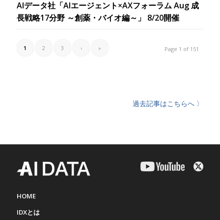
AIデータ社「AIエージェント×AXフォーラム Aug 成
長戦略17分野 ～創薬・バイオ編～」 8/20開催
1
2
3
›
»
Page 1 of 151
過去記事はこちらへ 〉
HOME
IDXとは