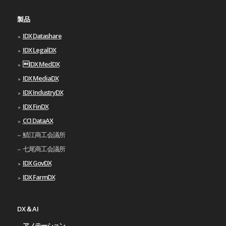
製品
IDX Datashare
IDX LegalDX
IDX MedDX
IDX MediaDX
IDX IndustryDX
IDX FinDX
CCI DataAX
鯖江商工会議所
七尾商工会議所
IDX GovDX
IDX FarmDX
DX＆AI
アノテーション