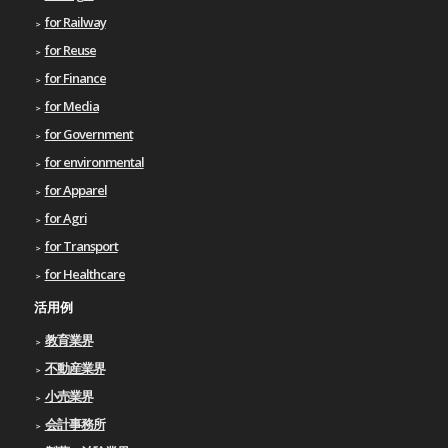
for Railway
for Reuse
for Finance
for Media
for Government
for environmental
for Apparel
for Agri
for Transport
for Healthcare
活用例
教育業界
不動産業界
小売業界
会計事務所