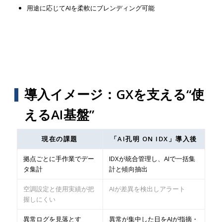
用途に応じてAIを柔軟にブレンディング可能
導入イメージ：GXを支える“使
えるAI基盤”
現在の課題
「AI孔明 ON IDX」導入後
拠点ごとに手作業でデー
IDXが統合管理し、AIで一括集
タ集計
計と傾向抽出
空調設定と使用実績が把
AIが差異を検出しアラート
握しにくい
異常ログを見落とす
異常が集中した日をAIが指摘・