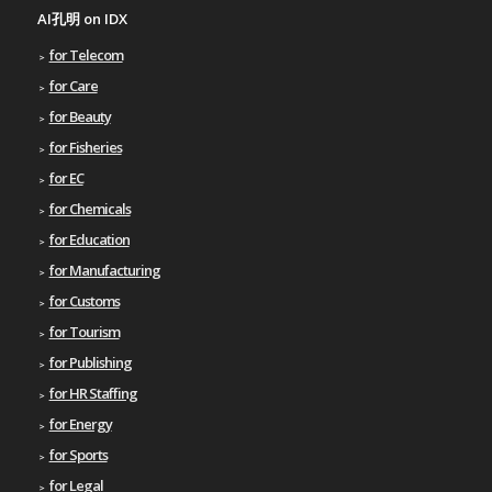
AI孔明 on IDX
for Telecom
for Care
for Beauty
for Fisheries
for EC
for Chemicals
for Education
for Manufacturing
for Customs
for Tourism
for Publishing
for HR Staffing
for Energy
for Sports
for Legal