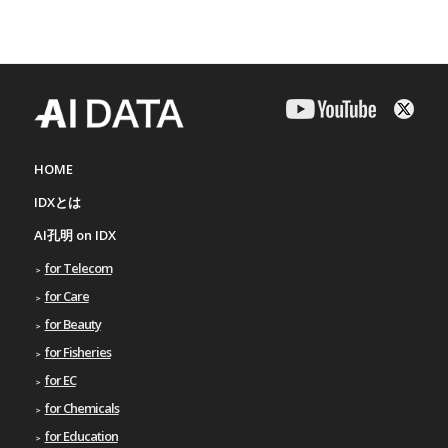
HOME
IDXとは
AI孔明 on IDX
for Telecom
for Care
for Beauty
for Fisheries
for EC
for Chemicals
for Education