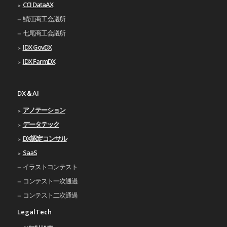
CCI DataAX
鯖江商工会議所
七尾商工会議所
IDX GovDX
IDX FarmDX
DX＆AI
アノテーション
データテック
DX認定コンサル
SaaS
イラストコンテスト
コンテスト一次通過
コンテスト二次通過
LegalTech