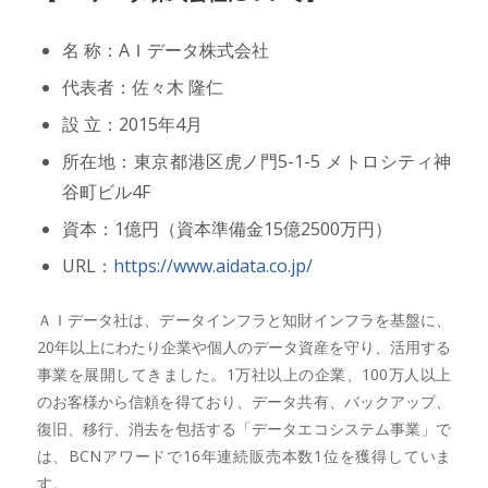
名 称：AＩデータ株式会社
代表者：佐々木 隆仁
設 立：2015年4月
所在地：東京都港区虎ノ門5-1-5 メトロシティ神
谷町ビル4F
資本：1億円（資本準備金15億2500万円）
URL：
https://www.aidata.co.jp/
ＡＩデータ社は、データインフラと知財インフラを基盤に、
20年以上にわたり企業や個人のデータ資産を守り、活用する
事業を展開してきました。1万社以上の企業、100万人以上
のお客様から信頼を得ており、データ共有、バックアップ、
復旧、移行、消去を包括する「データエコシステム事業」で
は、BCNアワードで16年連続販売本数1位を獲得していま
す。