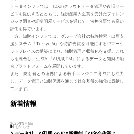
データインフラでは、IDXのクラウドデータ管理や復旧サー
ビスを提供するとともに、経済産業大臣賞を受けたフォレン
ジック調査や証拠開示サービスを通じて、法務分野でも高い
評価を得ています。
一方、知財インフラでは、グループ会社の特許検索・出願支
援システム『Tokkyo.Ai』や特許売買を可能にするIPマーケ
ットプレイスの構築により、知財管理と収益化を支援。これ
らを統合し、生成AI『AI孔明TM』によるデータと知財の融
合プラットフォームを展開しています。
また、防衛省との連携による若手エンジニア育成にも注力
し、データ管理と知財保護を通じて社会基盤の強化に貢献し
ています。
新着情報
2026年8月6日
IN
お知らせ
AIデータ社、AI孔明 on IDX新機能「AI突合作業™︎