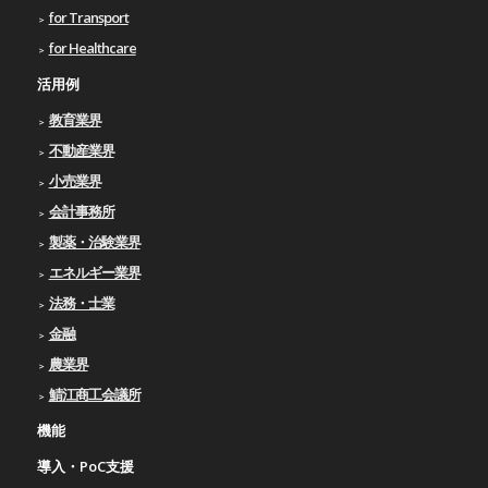
for Transport
for Healthcare
活用例
教育業界
不動産業界
小売業界
会計事務所
製薬・治験業界
エネルギー業界
法務・士業
金融
農業界
鯖江商工会議所
機能
導入・PoC支援