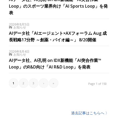
Loop」のスポーツ業界向け「AI Sports Loop」を発
表
2026年8月5日
IN
お知らせ
AIデータ社「AIエージェント×AXフォーラム Aug 成
長戦略17分野 ～創薬・バイオ編～」 8/20開催
2026年8月4日
IN
お知らせ
AIデータ社、AI孔明 on IDX新機能「AI突合作業™︎
Loop」のR&D向け「AI R&D Loop」を発表
1
2
3
›
»
Page 1 of 150
過去記事はこちらへ 〉