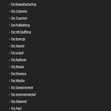
for Manufacturing
for Customs
for Tourism
for Publishing
for HR Staffing
for Energy
for Sports
for Legal
for Railway
for Reuse
for Finance
for Media
for Government
for environmental
for Apparel
for Agri