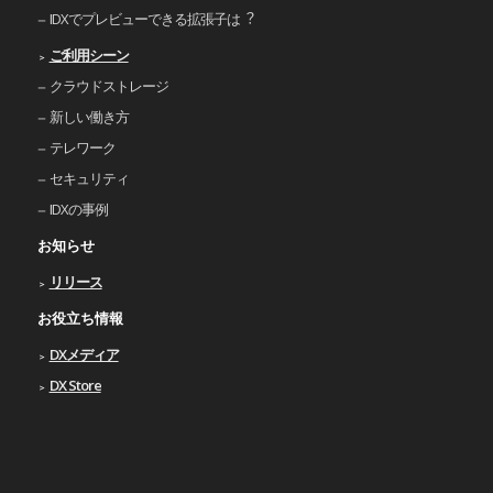
IDXでプレビューできる拡張⼦は︖
ご利⽤シーン
クラウドストレージ
新しい働き⽅
テレワーク
セキュリティ
IDXの事例
お知らせ
リリース
お役立ち情報
DXメディア
DX Store