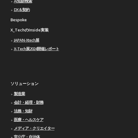
AI知財検索
DX＆契約
Bespoke
X_TechのInside実装
JAPAN-Xtech展
X-Tech展2024開催レポート
ソリューション
製造業
会計・経理・財務
法務・知財
医療・ヘルスケア
メディア・クリエイター
官公庁・自治体