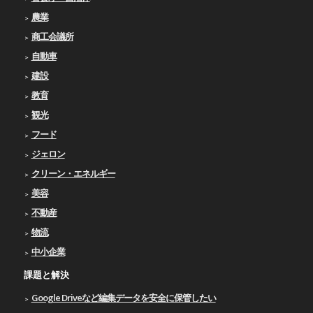
農業
商工会議所
自動車
建設
教育
観光
フード
ジェロン
クリーン・エネルギー
美容
不動産
物流
中小企業
課題と解決
Google Driveなど編集データを安全に保管したい