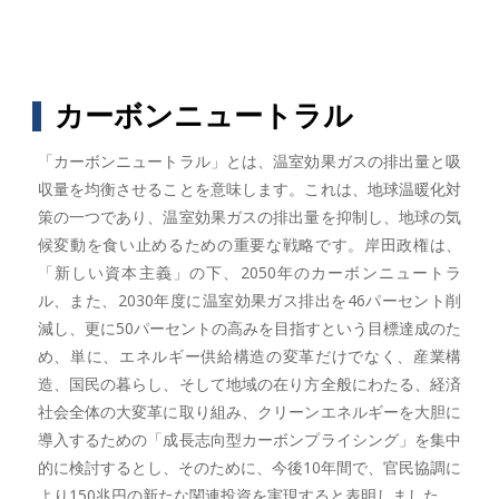
カーボンニュートラル
「カーボンニュートラル」とは、温室効果ガスの排出量と吸
収量を均衡させることを意味します。これは、地球温暖化対
策の一つであり、温室効果ガスの排出量を抑制し、地球の気
候変動を食い止めるための重要な戦略です。岸田政権は、
「新しい資本主義」の下、2050年のカーボンニュートラ
ル、また、2030年度に温室効果ガス排出を46パーセント削
減し、更に50パーセントの高みを目指すという目標達成のた
め、単に、エネルギー供給構造の変革だけでなく、産業構
造、国民の暮らし、そして地域の在り方全般にわたる、経済
社会全体の大変革に取り組み、クリーンエネルギーを大胆に
導入するための「成長志向型カーボンプライシング」を集中
的に検討するとし、そのために、今後10年間で、官民協調に
より150兆円の新たな関連投資を実現すると表明しました。