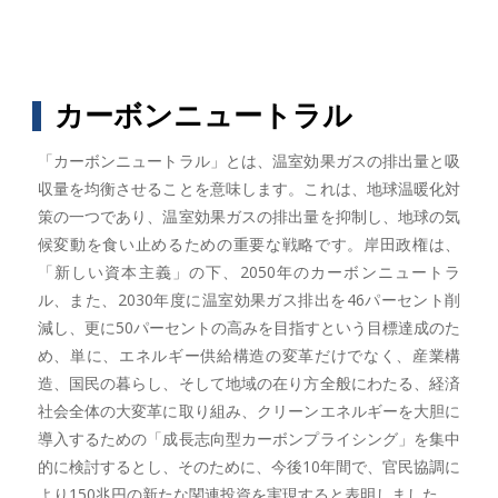
カーボンニュートラル
「カーボンニュートラル」とは、温室効果ガスの排出量と吸
収量を均衡させることを意味します。これは、地球温暖化対
策の一つであり、温室効果ガスの排出量を抑制し、地球の気
候変動を食い止めるための重要な戦略です。岸田政権は、
「新しい資本主義」の下、2050年のカーボンニュートラ
ル、また、2030年度に温室効果ガス排出を46パーセント削
減し、更に50パーセントの高みを目指すという目標達成のた
め、単に、エネルギー供給構造の変革だけでなく、産業構
造、国民の暮らし、そして地域の在り方全般にわたる、経済
社会全体の大変革に取り組み、クリーンエネルギーを大胆に
導入するための「成長志向型カーボンプライシング」を集中
的に検討するとし、そのために、今後10年間で、官民協調に
より150兆円の新たな関連投資を実現すると表明しました。