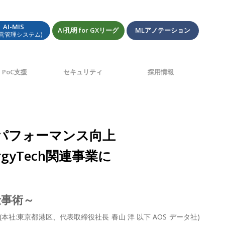
AI-MIS
AI孔明 for GXリーグ
MLアノテーション
経営管理システム)
PoC支援
セキュリティ
採用情報
のパフォーマンス向上
gyTech関連事業に
仕事術～
:東京都港区、代表取締役社長 春山 洋 以下 AOS データ社)