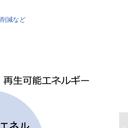
ト削減など
A
ッ