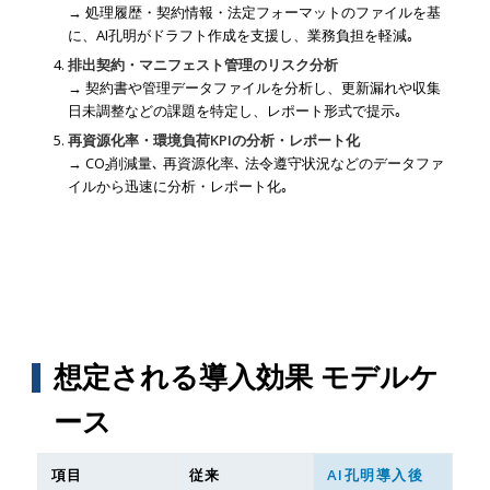
→ 処理履歴・契約情報・法定フォーマットのファイルを基
に、AI孔明がドラフト作成を支援し、業務負担を軽減｡
排出契約・マニフェスト管理のリスク分析
→ 契約書や管理データファイルを分析し、更新漏れや収集
日未調整などの課題を特定し、レポート形式で提示｡
再資源化率・環境負荷KPIの分析・レポート化
→ CO₂削減量､ 再資源化率､ 法令遵守状況などのデータファ
イルから迅速に分析・レポート化｡
想定される導入効果 モデルケ
ース
項目
従来
AI孔明導入後