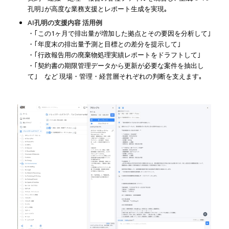
孔明｣が高度な業務支援とレポート生成を実現｡
AI孔明の支援内容 活用例
・｢この1ヶ月で排出量が増加した拠点とその要因を分析して｣
・｢年度末の排出量予測と目標との差分を提示して｣
・｢行政報告用の廃棄物処理実績レポートをドラフトして｣
・｢契約書の期限管理データから更新が必要な案件を抽出し
て｣ など 現場・管理・経営層それぞれの判断を支えます｡