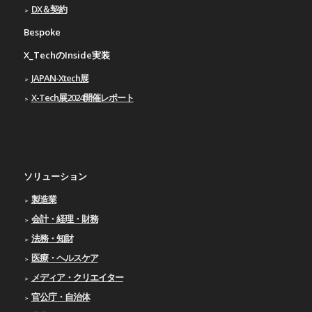
DX＆契約
Bespoke
X_TechのInside実装
JAPAN-Xtech展
X-Tech展2024開催レポート
ソリューション
製造業
会計・経理・財務
法務・知財
医療・ヘルスケア
メディア・クリエイター
官公庁・自治体