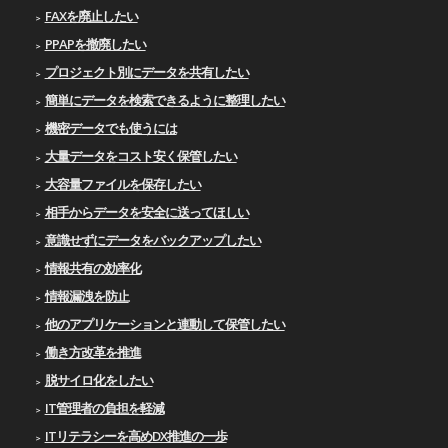
FAXを廃止したい
PPAPを撤廃したい
プロジェクト別にデータを共有したい
簡単にデータを検索できるように整理したい
機密データでも使うには
大量データをコスト安く保管したい
大容量ファイルを保存したい
相手からデータを安全に送ってほしい
意識せずにデータをバックアップしたい
情報共有の効率化
情報漏洩を防止
他のアプリケーションと連動して保管したい
働き方改革を推進
脱サイロ化をしたい
IT管理者の負担を軽減
ITリテラシーを高めDX推進の一歩