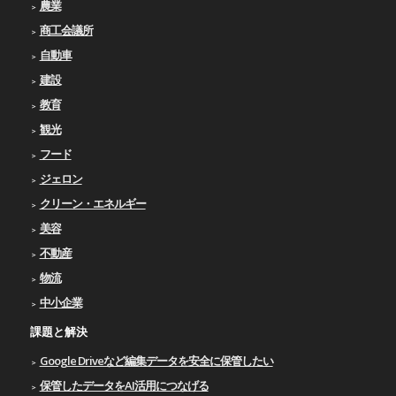
農業
商工会議所
自動車
建設
教育
観光
フード
ジェロン
クリーン・エネルギー
美容
不動産
物流
中小企業
課題と解決
Google Driveなど編集データを安全に保管したい
保管したデータをAI活用につなげる