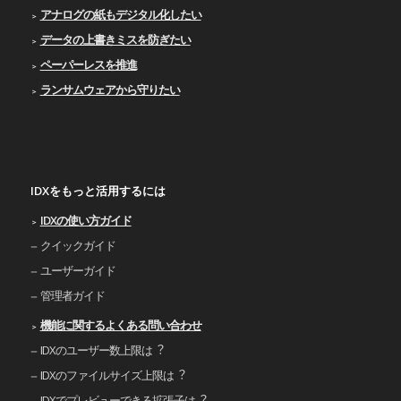
アナログの紙もデジタル化したい
データの上書きミスを防ぎたい
ペーパーレスを推進
ランサムウェアから守りたい
IDXをもっと活用するには
IDXの使い⽅ガイド
クイックガイド
ユーザーガイド
管理者ガイド
機能に関するよくある問い合わせ
IDXのユーザー数上限は︖
IDXのファイルサイズ上限は︖
IDXでプレビューできる拡張⼦は︖