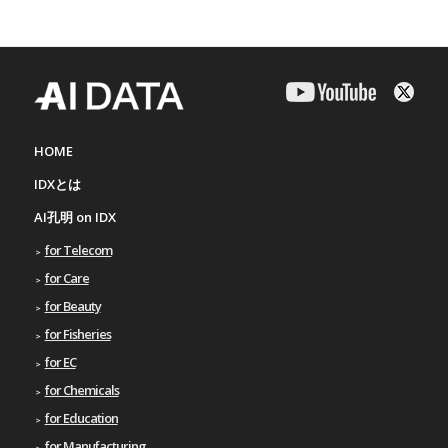
HOME
IDXとは
AI孔明 on IDX
for Telecom
for Care
for Beauty
for Fisheries
for EC
for Chemicals
for Education
for Manufacturing