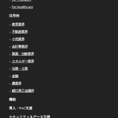
for Healthcare
活用例
教育業界
不動産業界
小売業界
会計事務所
製薬・治験業界
エネルギー業界
法務・士業
金融
農業界
鯖江商工会議所
機能
導入・PoC支援
セキュリティ＆データ主権