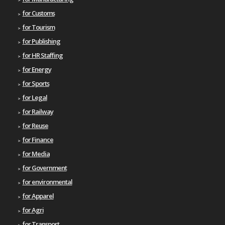
for Customs
for Tourism
for Publishing
for HR Staffing
for Energy
for Sports
for Legal
for Railway
for Reuse
for Finance
for Media
for Government
for environmental
for Apparel
for Agri
for Transport