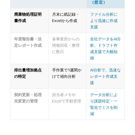
（想定）
廃棄物処理証明
月末に紙記録・
ファイル分析に
書作成
Excelから作成
より迅速に作成
支援
年度報告書・法
各事業所からの
全社データをAI分
定レポート作成
情報回収・整理
析、ドラフト作
に数日
成支援で大幅短
縮
排出量増加拠点
手作業で1週間か
AI分析で、迅速な
の特定
けて傾向分析
レポート作成支
援
契約更新・処理
担当者メモや
データ分析によ
先変更の管理
Excelで手動管理
り課題特定・一
覧化でミスを削
減