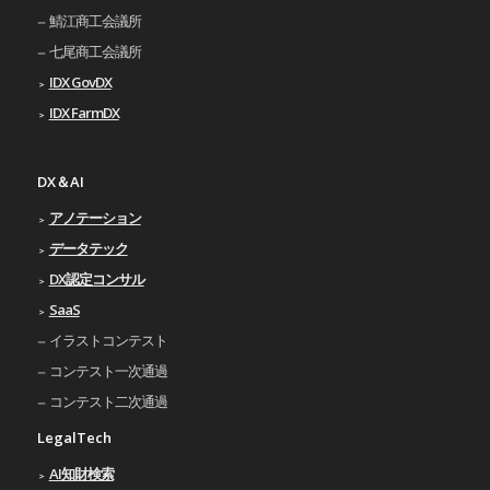
鯖江商工会議所
七尾商工会議所
IDX GovDX
IDX FarmDX
DX＆AI
アノテーション
データテック
DX認定コンサル
SaaS
イラストコンテスト
コンテスト一次通過
コンテスト二次通過
LegalTech
AI知財検索