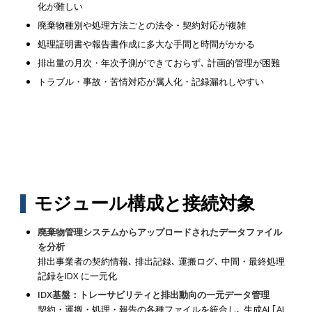
化が難しい
廃棄物種別や処理方法ごとの法令・契約対応が複雑
処理証明書や報告書作成に多大な手間と時間がかかる
排出量の月次・年次予測ができておらず､ 計画的管理が困難
トラブル・事故・苦情対応が属人化・記録漏れしやすい
モジュール構成と接続対象
廃棄物管理システムからアップロードされたデータファイル
を分析
排出事業者の契約情報､ 排出記録､ 運搬ログ､ 中間・最終処理
記録をIDX に一元化
IDX基盤：トレーサビリティと排出動向の一元データ管理
契約・運搬・処理・報告の各種ファイルを統合し､ 生成AI ｢AI