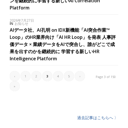
ンを継続的に学習する新しいAI Correlation
Platform
2026年7月27日
IN
お知らせ
AIデータ社、AI孔明 on IDX新機能「AI突合作業™
Loop」のHR業界向け「AI HR Loop」を発表 人事評
価データ × 業績データをAIで突合し、誰がどこで成
果を出すのかを継続的に 学習する新しいHR
Intelligence Platform
‹
1
2
3
4
5
›
Page 3 of 150
»
過去記事はこちらへ 〉