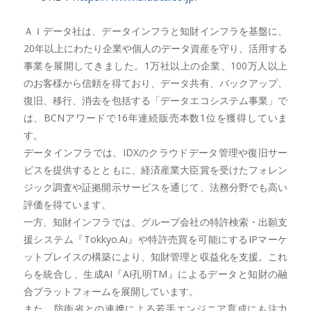
ＡＩデータ社は、データインフラと知財インフラを基盤に、
20年以上にわたり企業や個人のデータ資産を守り、活用する
事業を展開してきました。1万社以上の企業、100万人以上
のお客様から信頼を得ており、データ共有、バックアップ、
復旧、移行、消去を包括する「データエコシステム事業」で
は、BCNアワードで16年連続販売本数1位を獲得していま
す。
データインフラでは、IDXのクラウドデータ管理や復旧サー
ビスを提供するとともに、経済産業大臣賞を受けたフォレン
ジック調査や証拠開示サービスを通じて、法務分野でも高い
評価を得ています。
一方、知財インフラでは、グループ会社の特許検索・出願支
援システム『Tokkyo.Ai』や特許売買を可能にするIPマーケ
ットプレイスの構築により、知財管理と収益化を支援。これ
らを統合し、生成AI『AI孔明TM』によるデータと知財の融
合プラットフォームを展開しています。
また、防衛省との連携による若手エンジニア育成にも注力