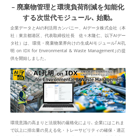
– 廃棄物管理と環境負荷削減を知能化
する次世代モジュール､ 始動｡
企業データとAIの利活用カンパニー、AIデータ株式会社（本
社：東京都港区、代表取締役社長 佐々木隆仁、以下AIデー
タ社）は、環境・廃棄物業界向けの生成AIモジュール｢AI孔
明 on IDX for Environmental & Waste Management｣の提
供を開始しました。
環境意識の高まりと法規制の厳格化により､ 企業にはこれま
で以上に排出量の見える化・トレーサビリティの確保・適正