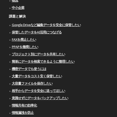
物流
中小企業
課題と解決
Google Driveなど編集データを安全に保管したい
保管したデータをAI活用につなげる
FAXを廃止したい
PPAPを撤廃したい
プロジェクト別にデータを共有したい
簡単にデータを検索できるように整理したい
機密データでも使うには
大量データをコスト安く保管したい
大容量ファイルを保存したい
相手からデータを安全に送ってほしい
意識せずにデータをバックアップしたい
情報共有の効率化
情報漏洩を防止