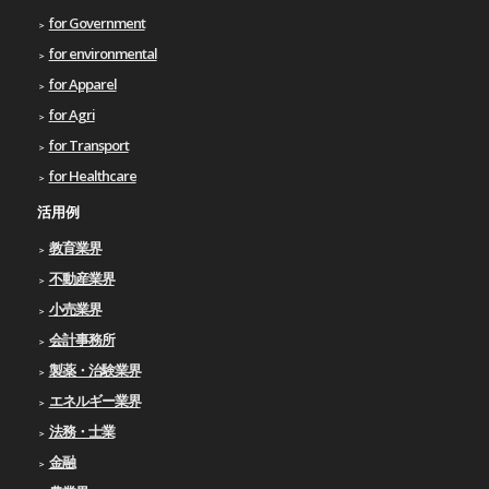
for Government
for environmental
for Apparel
for Agri
for Transport
for Healthcare
活用例
教育業界
不動産業界
小売業界
会計事務所
製薬・治験業界
エネルギー業界
法務・士業
金融