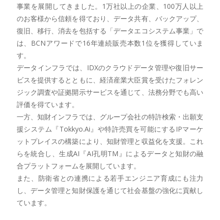
事業を展開してきました。1万社以上の企業、100万人以上
のお客様から信頼を得ており、データ共有、バックアップ、
復旧、移行、消去を包括する「データエコシステム事業」で
は、BCNアワードで16年連続販売本数1位を獲得していま
す。
データインフラでは、IDXのクラウドデータ管理や復旧サー
ビスを提供するとともに、経済産業大臣賞を受けたフォレン
ジック調査や証拠開示サービスを通じて、法務分野でも高い
評価を得ています。
一方、知財インフラでは、グループ会社の特許検索・出願支
援システム『Tokkyo.Ai』や特許売買を可能にするIPマーケ
ットプレイスの構築により、知財管理と収益化を支援。これ
らを統合し、生成AI『AI孔明TM』によるデータと知財の融
合プラットフォームを展開しています。
また、防衛省との連携による若手エンジニア育成にも注力
し、データ管理と知財保護を通じて社会基盤の強化に貢献し
ています。