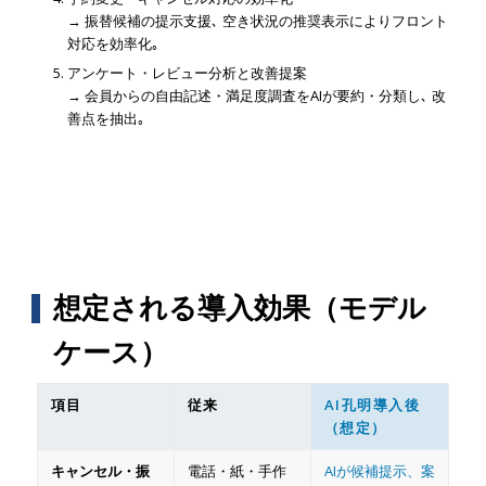
→ 振替候補の提示支援､ 空き状況の推奨表示によりフロント
対応を効率化｡
アンケート・レビュー分析と改善提案
→ 会員からの自由記述・満足度調査をAIが要約・分類し､ 改
善点を抽出｡
想定される導入効果（モデル
ケース）
項目
従来
AI孔明導入後
（想定）
キャンセル・振
電話・紙・手作
AIが候補提示、案