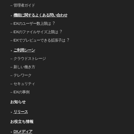
管理者ガイド
機能に関するよくある問い合わせ
IDXのユーザー数上限は︖
IDXのファイルサイズ上限は︖
IDXでプレビューできる拡張⼦は︖
ご利⽤シーン
クラウドストレージ
新しい働き⽅
テレワーク
セキュリティ
IDXの事例
お知らせ
リリース
お役立ち情報
DXメディア