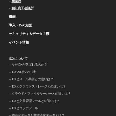
農業界
鯖江商工会議所
機能
導入・PoC支援
セキュリティ＆データ主権
イベント情報
IDXについて
なぜIDXが選ばれるのか？
IDX vs L社V vs B社B
IDXとメール共有との違いは？
IDXとクラウドストレージとの違いは？
クラウドとファイルサーバーとの違いは？
IDXと文書管理ツールとの違いは？
IDXとコラボツール
構造化データと非構造化データとは？