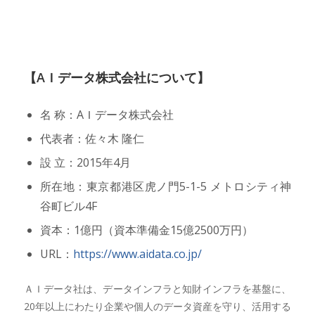
【AＩデータ株式会社について】
名 称：AＩデータ株式会社
代表者：佐々木 隆仁
設 立：2015年4月
所在地：東京都港区虎ノ門5-1-5 メトロシティ神
谷町ビル4F
資本：1億円（資本準備金15億2500万円）
URL：
https://www.aidata.co.jp/
ＡＩデータ社は、データインフラと知財インフラを基盤に、
20年以上にわたり企業や個人のデータ資産を守り、活用する