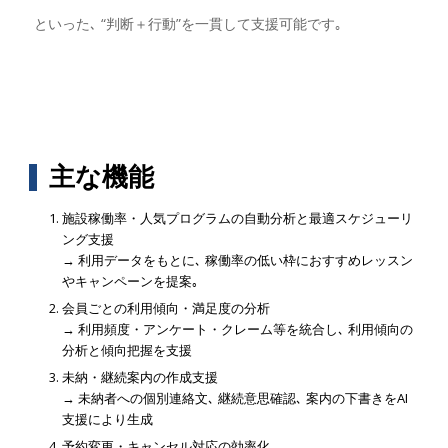
といった､ “判断＋行動”を一貫して支援可能です｡
主な機能
施設稼働率・人気プログラムの自動分析と最適スケジューリ
ング支援
→ 利用データをもとに､ 稼働率の低い枠におすすめレッスン
やキャンペーンを提案｡
会員ごとの利用傾向・満足度の分析
→ 利用頻度・アンケート・クレーム等を統合し､ 利用傾向の
分析と傾向把握を支援
未納・継続案内の作成支援
→ 未納者への個別連絡文､ 継続意思確認､ 案内の下書きをAI
支援により生成
予約変更・キャンセル対応の効率化