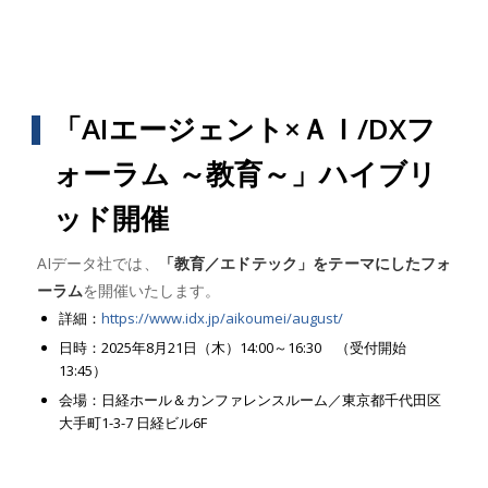
「AIエージェント×ＡＩ/DXフ
ォーラム ～教育～」ハイブリ
ッド開催
AIデータ社では、
「教育／エドテック」をテーマにしたフォ
ーラム
を開催いたします。
詳細：
https://www.idx.jp/aikoumei/august/
日時：2025年8月21日（木）14:00～16:30 （受付開始
13:45）
会場：日経ホール＆カンファレンスルーム／東京都千代田区
大手町1-3-7 日経ビル6F