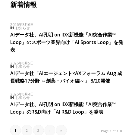
新着情報
2026年8月6日
IN
お知らせ
AIデータ社、AI孔明 on IDX新機能「AI突合作業™︎
Loop」のスポーツ業界向け「AI Sports Loop」を発
表
2026年8月5日
IN
お知らせ
AIデータ社「AIエージェント×AXフォーラム Aug 成
長戦略17分野 ～創薬・バイオ編～」 8/20開催
2026年8月4日
IN
お知らせ
AIデータ社、AI孔明 on IDX新機能「AI突合作業™︎
Loop」のR&D向け「AI R&D Loop」を発表
1
2
3
›
»
Page 1 of 150