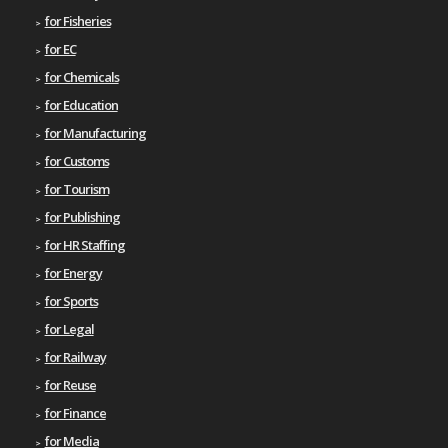
for Fisheries
for EC
for Chemicals
for Education
for Manufacturing
for Customs
for Tourism
for Publishing
for HR Staffing
for Energy
for Sports
for Legal
for Railway
for Reuse
for Finance
for Media