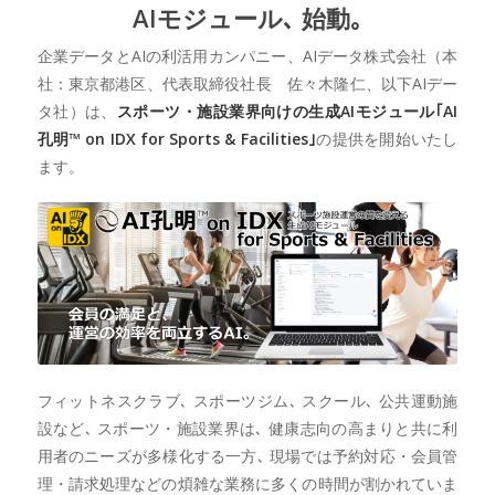
AIモジュール､ 始動｡
企業データとAIの利活用カンパニー、AIデータ株式会社（本
社：東京都港区、代表取締役社長 佐々木隆仁、以下AIデー
タ社）は、
スポーツ・施設業界向けの生成AIモジュール｢AI
孔明™ on IDX for Sports & Facilities｣
の提供を開始いたし
ます。
フィットネスクラブ､ スポーツジム､ スクール､ 公共運動施
設など､ スポーツ・施設業界は､ 健康志向の高まりと共に利
用者のニーズが多様化する一方､ 現場では予約対応・会員管
理・請求処理などの煩雑な業務に多くの時間が割かれていま