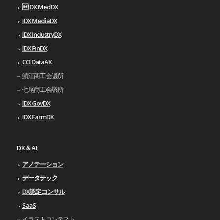
IDX MedDX
IDX MediaDX
IDX IndustryDX
IDX FinDX
CCI DataAX
鯖江商工会議所
七尾商工会議所
IDX GovDX
IDX FarmDX
DX＆AI
アノテーション
データテック
DX認定コンサル
SaaS
イラストコンテスト