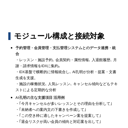
モジュール構成と接続対象
予約管理・会員管理・支払管理システムとのデータ連携・統
合
・レッスン・施設予約､ 会員契約・属性情報､ 入退館履歴､ 月
謝・請求情報をIDXに集約｡
・IDX基盤で横断的に情報統合し､ AI孔明が分析・提案・文書
生成を支援。
・施設の稼働状況､ 人気レッスン､ キャンセル傾向などもテキ
ストによる定期的な分析
AI孔明の主な支援項目 活用例
・｢今月キャンセルが多いレッスンとその理由を分析して｣
・｢未納者への案内文の下書きを作成して｣
・｢この空き枠に適したキャンペーン案を提案して｣
・｢退会リスクが高い会員の傾向と対応案を出して｣