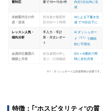
替対応
業で10〜15分/件
内文5分以内に生
成
未納案内文の作
担当者が都度対
AIによる下書き生
成・送信
応30分〜１時間
成 で10分以下に
レッスン人気・
手入力・手計
AI ダッシュボー
傾向分析
算・月次レポー
（※1）
ド
で継続
ト
的に可視化
会員対応履歴の
担当者間の申し
IDX＋AI要約で即
確認と共有
送り・口頭確認
時に全社共有
※1：ダッシュボードは別途開発が必要です。
特徴：｢”ホスピタリティ”の質