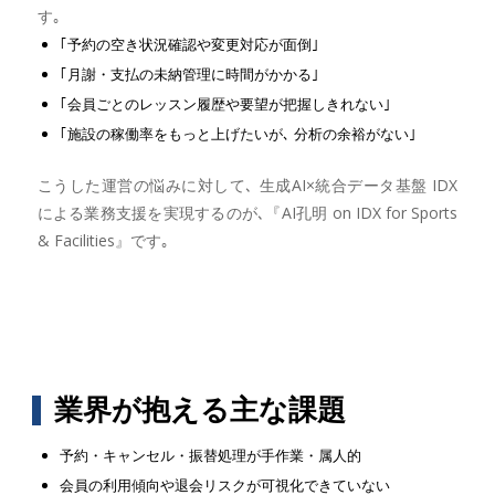
す｡
｢予約の空き状況確認や変更対応が面倒｣
｢月謝・支払の未納管理に時間がかかる｣
｢会員ごとのレッスン履歴や要望が把握しきれない｣
｢施設の稼働率をもっと上げたいが､ 分析の余裕がない｣
こうした運営の悩みに対して､ 生成AI×統合データ基盤 IDX
による業務支援を実現するのが､『AI孔明 on IDX for Sports
& Facilities』です｡
業界が抱える主な課題
予約・キャンセル・振替処理が手作業・属人的
会員の利用傾向や退会リスクが可視化できていない