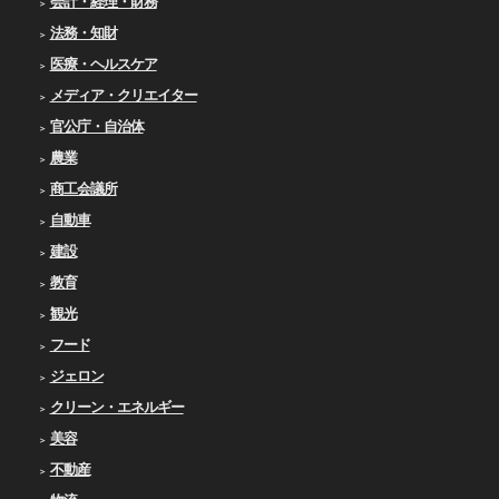
会計・経理・財務
法務・知財
医療・ヘルスケア
メディア・クリエイター
官公庁・自治体
農業
商工会議所
自動車
建設
教育
観光
フード
ジェロン
クリーン・エネルギー
美容
不動産