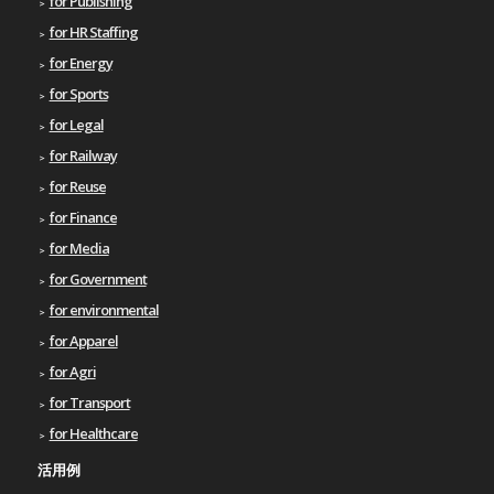
for Publishing
for HR Staffing
for Energy
for Sports
for Legal
for Railway
for Reuse
for Finance
for Media
for Government
for environmental
for Apparel
for Agri
for Transport
for Healthcare
活用例