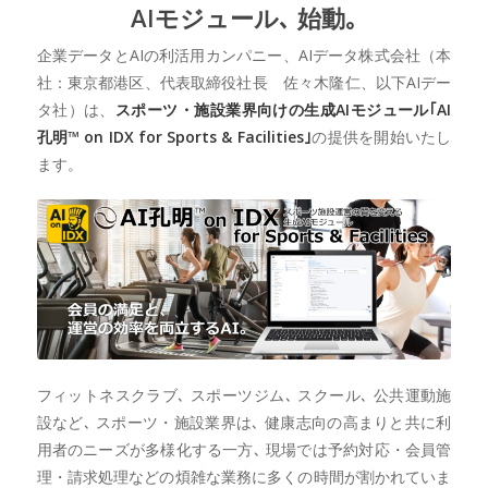
AIモジュール､ 始動｡
企業データとAIの利活用カンパニー、AIデータ株式会社（本
社：東京都港区、代表取締役社長 佐々木隆仁、以下AIデー
タ社）は、
スポーツ・施設業界向けの生成AIモジュール｢AI
孔明™ on IDX for Sports & Facilities｣
の提供を開始いたし
ます。
フィットネスクラブ､ スポーツジム､ スクール､ 公共運動施
設など､ スポーツ・施設業界は､ 健康志向の高まりと共に利
用者のニーズが多様化する一方､ 現場では予約対応・会員管
理・請求処理などの煩雑な業務に多くの時間が割かれていま