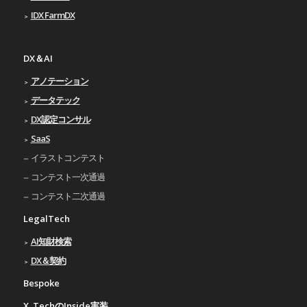
IDX FarmDX
DX＆AI
アノテーション
データテック
DX認定コンサル
SaaS
イラストコンテスト
コンテスト一次通過
コンテスト二次通過
LegalTech
AI知財検索
DX＆契約
Bespoke
X_TechのInside実装