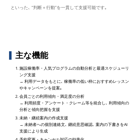
といった､ “判断＋行動”を一貫して支援可能です｡
主な機能
施設稼働率・人気プログラムの自動分析と最適スケジューリ
ング支援
→ 利用データをもとに､ 稼働率の低い枠におすすめレッスン
やキャンペーンを提案｡
会員ごとの利用傾向・満足度の分析
→ 利用頻度・アンケート・クレーム等を統合し､ 利用傾向の
分析と傾向把握を支援
未納・継続案内の作成支援
→ 未納者への個別連絡文､ 継続意思確認､ 案内の下書きをAI
支援により生成
予約変更・キャンセル対応の効率化