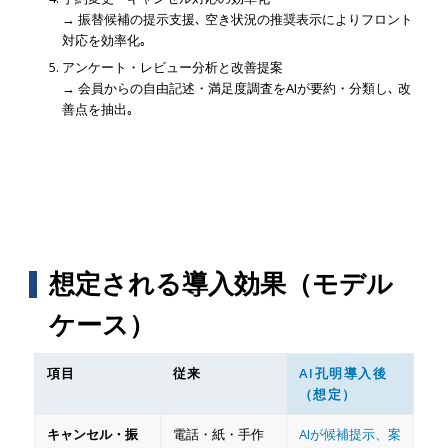
→ 振替候補の提示支援､ 空き状況の推奨表示によりフロント
対応を効率化｡
アンケート・レビュー分析と改善提案
→ 会員からの自由記述・満足度調査をAIが要約・分類し､ 改
善点を抽出｡
想定される導入効果（モデル
ケース）
項目
従来
AI孔明導入後
（想定）
キャンセル・振
電話・紙・手作
AIが候補提示、案