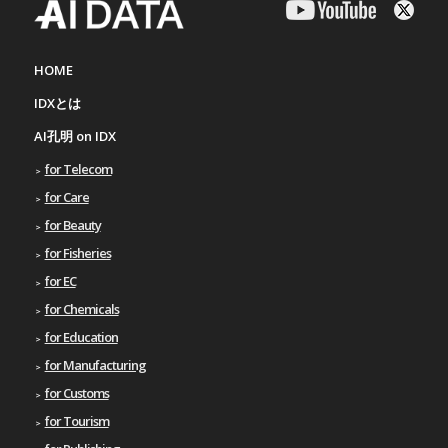
HOME
IDXとは
AI孔明 on IDX
for Telecom
for Care
for Beauty
for Fisheries
for EC
for Chemicals
for Education
for Manufacturing
for Customs
for Tourism