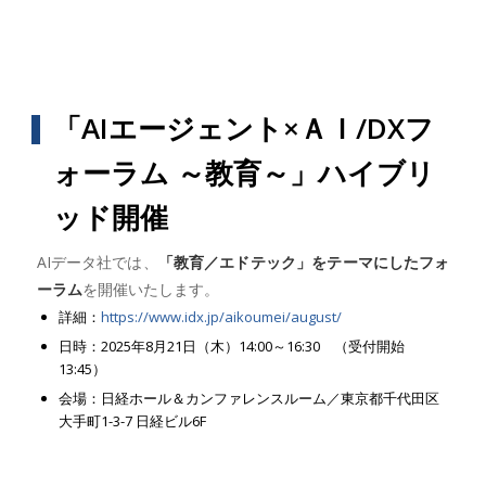
「AIエージェント×ＡＩ/DXフ
ォーラム ～教育～」ハイブリ
ッド開催
AIデータ社では、
「教育／エドテック」をテーマにしたフォ
ーラム
を開催いたします。
詳細：
https://www.idx.jp/aikoumei/august/
日時：2025年8月21日（木）14:00～16:30 （受付開始
13:45）
会場：日経ホール＆カンファレンスルーム／東京都千代田区
大手町1-3-7 日経ビル6F