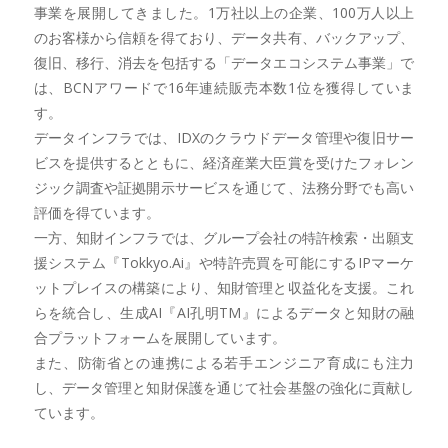
事業を展開してきました。1万社以上の企業、100万人以上
のお客様から信頼を得ており、データ共有、バックアップ、
復旧、移行、消去を包括する「データエコシステム事業」で
は、BCNアワードで16年連続販売本数1位を獲得していま
す。
データインフラでは、IDXのクラウドデータ管理や復旧サー
ビスを提供するとともに、経済産業大臣賞を受けたフォレン
ジック調査や証拠開示サービスを通じて、法務分野でも高い
評価を得ています。
一方、知財インフラでは、グループ会社の特許検索・出願支
援システム『Tokkyo.Ai』や特許売買を可能にするIPマーケ
ットプレイスの構築により、知財管理と収益化を支援。これ
らを統合し、生成AI『AI孔明TM』によるデータと知財の融
合プラットフォームを展開しています。
また、防衛省との連携による若手エンジニア育成にも注力
し、データ管理と知財保護を通じて社会基盤の強化に貢献し
ています。