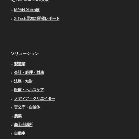
JAPAN-Xtech展
X-Tech展2024開催レポート
ソリューション
製造業
会計・経理・財務
法務・知財
医療・ヘルスケア
メディア・クリエイター
官公庁・自治体
農業
商工会議所
自動車