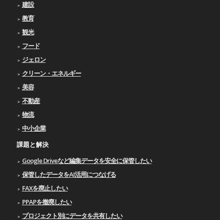
建設
教育
観光
フード
ジェロン
クリーン・エネルギー
美容
不動産
物流
中小企業
課題と解決
Google Driveなど編集データを安全に保管したい
保管したデータをAI活用につなげる
FAXを廃止したい
PPAPを撤廃したい
プロジェクト別にデータを共有したい