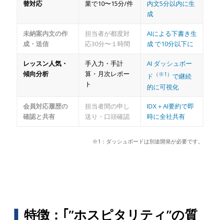
替対応
業で10〜15分/件
内文5分以内に生
成
未納案内文の作
担当者が都度対
AIによる下書き生
成・送信
応30分〜１時間
成 で10分以下に
レッスン人気・
手入力・手計
AI ダッシュボー
傾向分析
算・月次レポー
（※1）
ド
で継続
ト
的に可視化
会員対応履歴の
担当者間の申し
IDX＋AI要約で即
確認と共有
送り・口頭確認
時に全社共有
※1：ダッシュボードは別途開発が必要です。
特徴：｢”ホスピタリティ”の質