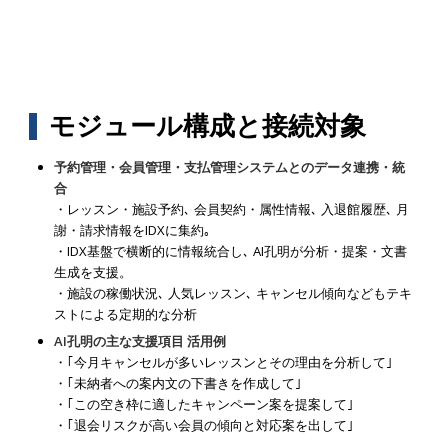
モジュール構成と接続対象
予約管理・会員管理・支払管理システムとのデータ連携・統
合
・レッスン・施設予約､ 会員契約・属性情報､ 入退館履歴､ 月
謝・請求情報をIDXに集約｡
・IDX基盤で横断的に情報統合し､ AI孔明が分析・提案・文書
生成を支援。
・施設の稼働状況､ 人気レッスン､ キャンセル傾向などもテキ
ストによる定期的な分析
AI孔明の主な支援項目 活用例
・｢今月キャンセルが多いレッスンとその理由を分析して｣
・｢未納者への案内文の下書きを作成して｣
・｢この空き枠に適したキャンペーン案を提案して｣
・｢退会リスクが高い会員の傾向と対応案を出して｣