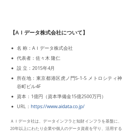
【AＩデータ株式会社について】
名 称：AＩデータ株式会社
代表者：佐々木 隆仁
設 立：2015年4月
所在地：東京都港区虎ノ門5-1-5 メトロシティ神
谷町ビル4F
資本：1億円（資本準備金15億2500万円）
URL：
https://www.aidata.co.jp/
ＡＩデータ社は、データインフラと知財インフラを基盤に、
20年以上にわたり企業や個人のデータ資産を守り、活用する