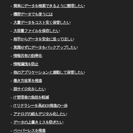
簡単にデータを検索できるように整理したい
機密データでも使うには
大量データをコスト安く保管したい
大容量ファイルを保存したい
相手からデータを安全に送ってほしい
意識せずにデータをバックアップしたい
情報共有の効率化
情報漏洩を防止
他のアプリケーションと連動して保管したい
働き方改革を推進
脱サイロ化をしたい
IT管理者の負担を軽減
ITリテラシーを高めDX推進の一歩
アナログの紙もデジタル化したい
データの上書きミスを防ぎたい
ペーパーレスを推進