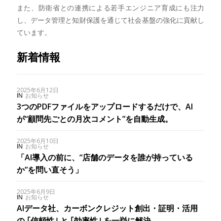
また、防衛省との連携による若手エンジニア育成にも注力
し、データ管理と知財保護を通じて社会基盤の強化に貢献し
ています。
新着情報
2025年6月12日
IN
お知らせ
3つのPDFファイルをアップロードするだけで、AI
が“顧問先ごとの月次コメント”を自動生成。
2025年6月10日
IN
お知らせ
「AI導入の前に、“店舗のデータを誰が持っている
か”を問い直そう」
2025年6月9日
IN
お知らせ
AIデータ社、カーボンクレジット創出・証明・活用
の ｢信頼性｣ と ｢効率性｣ を一挙に解決