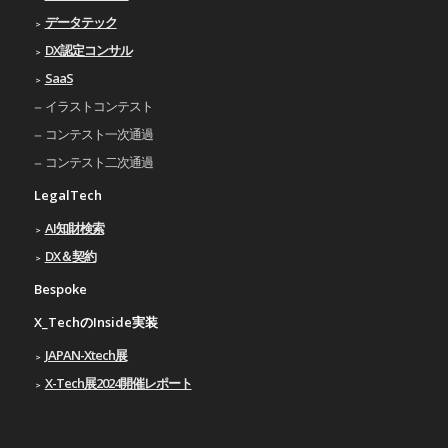
データテック
DX認定コンサル
SaaS
イラストコンテスト
コンテスト一次通過
コンテスト二次通過
LegalTech
AI知財検索
DX＆契約
Bespoke
X_TechのInside実装
JAPAN-Xtech展
X-Tech展2024開催レポート