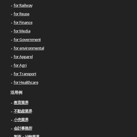
for Railway
for Reuse
for Finance
for Media
for Government
for environmental
for Apparel
for Agri
for Transport
for Healthcare
活用例
教育業界
不動産業界
小売業界
会計事務所
製薬・治験業界