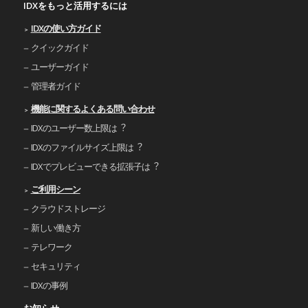
IDXをもっと活用するには
IDXの使い⽅ガイド
クイックガイド
ユーザーガイド
管理者ガイド
機能に関するよくある問い合わせ
IDXのユーザー数上限は︖
IDXのファイルサイズ上限は︖
IDXでプレビューできる拡張⼦は︖
ご利⽤シーン
クラウドストレージ
新しい働き⽅
テレワーク
セキュリティ
IDXの事例
お知らせ