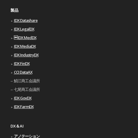
製品
IDX Datashare
IDX LegalDX
IDX MedDX
IDX MediaDX
IDX IndustryDX
IDX FinDX
CCI DataAX
鯖江商工会議所
七尾商工会議所
IDX GovDX
IDX FarmDX
DX＆AI
アノテーション