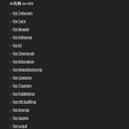
AI孔明 on IDX
for Telecom
for Care
for Beauty
for Fisheries
for EC
for Chemicals
for Education
for Manufacturing
for Customs
for Tourism
for Publishing
for HR Staffing
for Energy
for Sports
for Legal