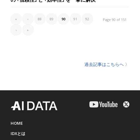
«
‹
88
89
90
91
92
Page 90 of 151
›
»
過去記事はこちらへ 〉
HOME
IDXとは