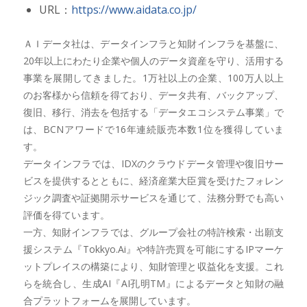
URL：
https://www.aidata.co.jp/
ＡＩデータ社は、データインフラと知財インフラを基盤に、
20年以上にわたり企業や個人のデータ資産を守り、活用する
事業を展開してきました。1万社以上の企業、100万人以上
のお客様から信頼を得ており、データ共有、バックアップ、
復旧、移行、消去を包括する「データエコシステム事業」で
は、BCNアワードで16年連続販売本数1位を獲得していま
す。
データインフラでは、IDXのクラウドデータ管理や復旧サー
ビスを提供するとともに、経済産業大臣賞を受けたフォレン
ジック調査や証拠開示サービスを通じて、法務分野でも高い
評価を得ています。
一方、知財インフラでは、グループ会社の特許検索・出願支
援システム『Tokkyo.Ai』や特許売買を可能にするIPマーケ
ットプレイスの構築により、知財管理と収益化を支援。これ
らを統合し、生成AI『AI孔明TM』によるデータと知財の融
合プラットフォームを展開しています。