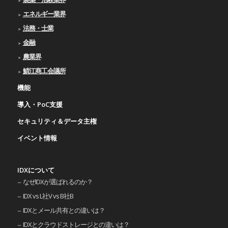
エネルギー業界
法務・士業
金融
農業界
鯖江商工会議所
機能
導入・PoC支援
セキュリティ＆データ主権
イベント情報
IDXについて
なぜIDXが選ばれるのか？
IDX vs L社V vs B社B
IDXとメール共有との違いは？
IDXとクラウドストレージとの違いは？