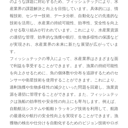
のような課題に対応するため、フィッシュテックにより、水
産業界の課題解決と向上を目指しています。具体的には、情
報技術、センサー技術、データ分析、自動化などの先進的な
技術を活用し、水産業の持続可能性、効率性、安全性を向上
させる取り組みが行われています。これにより、水産業資源
の適切な管理、効率的な漁獲や航行、生物多様性の保護など
が実現され、水産業界の未来に新たな展望が広がっていま
す。
フィッシュテックの導入によって、水産業界はさまざまな面
で利益を享受することができます。まず、漁業の持続可能性
を向上させるために、魚の個体数や分布を追跡するためのセ
ンサーや衛星技術を使用することができます。これにより、
過剰漁獲や生物多様性の減少といった問題を回避し、漁業資
源を適切に管理することができます。また、フィッシュテッ
クは漁船の効率性や安全性の向上にも寄与します。例えば、
自動航法システムや船舶トラッキング技術を利用して、航路
の最適化や航行の安全性向上を実現することができます。漁
獲物の検出や仕分けを自動化するためのビジョン技術やロボ