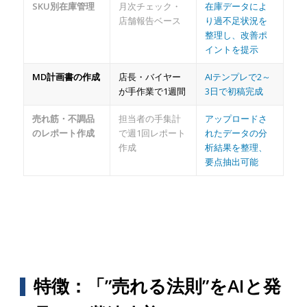
SKU別在庫管理
月次チェック・
在庫データによ
店舗報告ベース
り過不足状況を
整理し、改善ポ
イントを提示
MD計画書の作成
店長・バイヤー
AIテンプレで2～
が手作業で1週間
3日で初稿完成
売れ筋・不調品
担当者の手集計
アップロードさ
のレポート作成
で週1回レポート
れたデータの分
作成
析結果を整理、
要点抽出可能
特徴：「”売れる法則”をAIと発