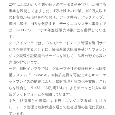
20年以上にわたり企業や個人のデータ資産を守り、活用する
事業を展開してきました。1万社以上の企業、100万人以上
のお客様から信頼を得ており、データ共有、バックアップ、
復旧、移行、消去を包括する「データエコシステム事業」で
は、BCNアワードで16年連続販売本数1位を獲得していま
す。
データインフラでは、IDXのクラウドデータ管理や復旧サー
ビスを提供するとともに、経済産業大臣賞を受けたフォレン
ジック調査や証拠開示サービスを通じて、法務分野でも高い
評価を得ています。
一方、知財インフラでは、グループ会社の特許検索・出願支
援システム『Tokkyo.Ai』や特許売買を可能にするIPマーケ
ットプレイスの構築により、知財管理と収益化を支援。これ
らを統合し、生成AI『AI孔明TM』によるデータと知財の融
合プラットフォームを展開しています。
また、防衛省との連携による若手エンジニア育成にも注力
し、データ管理と知財保護を通じて社会基盤の強化に貢献し
ています。