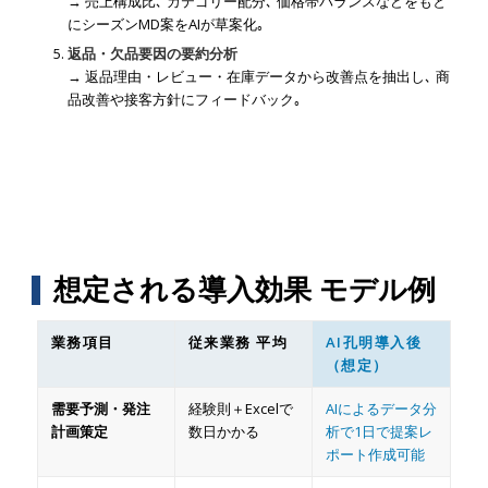
→ 売上構成比､ カテゴリー配分､ 価格帯バランスなどをもと
にシーズンMD案をAIが草案化｡
返品・欠品要因の要約分析
→ 返品理由・レビュー・在庫データから改善点を抽出し､ 商
品改善や接客方針にフィードバック｡
想定される導入効果 モデル例
業務項目
従来業務 平均
AI孔明導入後
（想定）
需要予測・発注
経験則＋Excelで
AIによるデータ分
計画策定
数日かかる
析で1日で提案レ
ポート作成可能