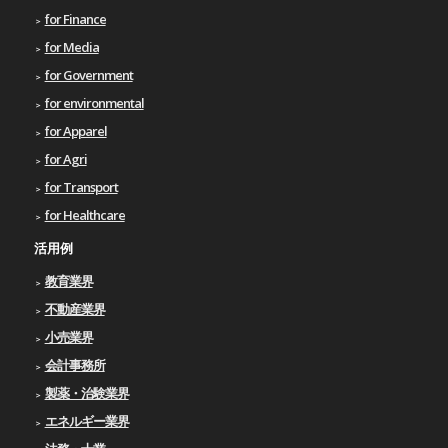
for Finance
for Media
for Government
for environmental
for Apparel
for Agri
for Transport
for Healthcare
活用例
教育業界
不動産業界
小売業界
会計事務所
製薬・治験業界
エネルギー業界