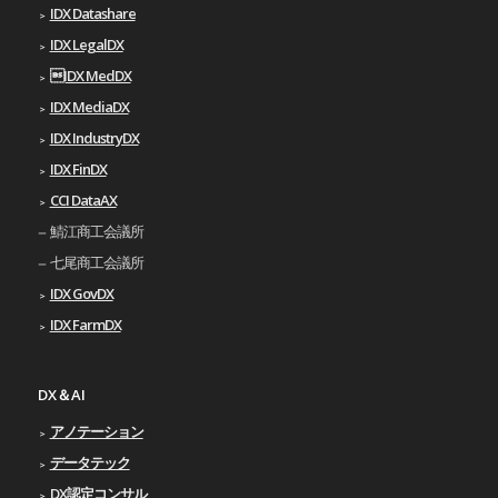
IDX Datashare
IDX LegalDX
IDX MedDX
IDX MediaDX
IDX IndustryDX
IDX FinDX
CCI DataAX
鯖江商工会議所
七尾商工会議所
IDX GovDX
IDX FarmDX
DX＆AI
アノテーション
データテック
DX認定コンサル