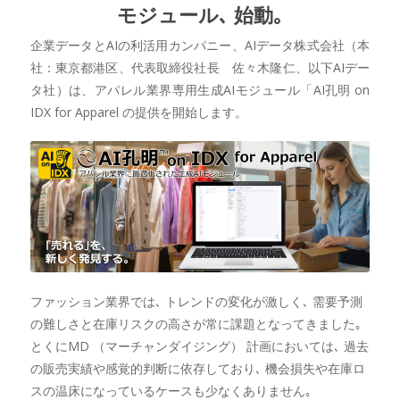
モジュール､ 始動｡
企業データとAIの利活用カンパニー、AIデータ株式会社（本
社：東京都港区、代表取締役社長 佐々木隆仁、以下AIデー
タ社）は、アパレル業界専用生成AIモジュール「AI孔明 on
IDX for Apparel の提供を開始します。
ファッション業界では､ トレンドの変化が激しく､ 需要予測
の難しさと在庫リスクの高さが常に課題となってきました｡
とくにMD （マーチャンダイジング） 計画においては､ 過去
の販売実績や感覚的判断に依存しており､ 機会損失や在庫ロ
スの温床になっているケースも少なくありません｡