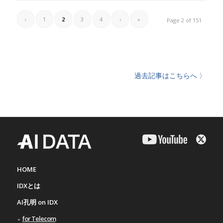
‹
1
2
3
4
›
»
Page 2 of 151
過去記事はこちらへ 〉
HOME
IDXとは
AI孔明 on IDX
for Telecom