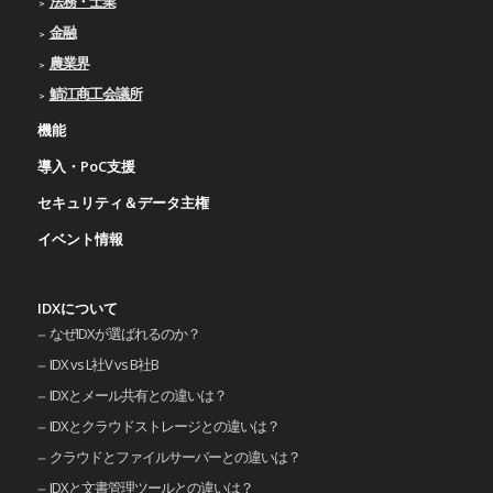
法務・士業
金融
農業界
鯖江商工会議所
機能
導入・PoC支援
セキュリティ＆データ主権
イベント情報
IDXについて
なぜIDXが選ばれるのか？
IDX vs L社V vs B社B
IDXとメール共有との違いは？
IDXとクラウドストレージとの違いは？
クラウドとファイルサーバーとの違いは？
IDXと文書管理ツールとの違いは？