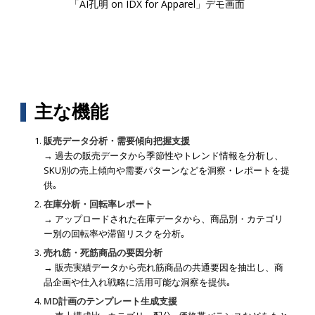
「AI孔明 on IDX for Apparel」デモ画面
主な機能
販売データ分析・需要傾向把握支援
→ 過去の販売データから季節性やトレンド情報を分析し、
SKU別の売上傾向や需要パターンなどを洞察・レポートを提
供｡
在庫分析・回転率レポート
→ アップロードされた在庫データから、商品別・カテゴリ
ー別の回転率や滞留リスクを分析｡
売れ筋・死筋商品の要因分析
→ 販売実績データから売れ筋商品の共通要因を抽出し、商
品企画や仕入れ戦略に活用可能な洞察を提供｡
MD計画のテンプレート生成支援