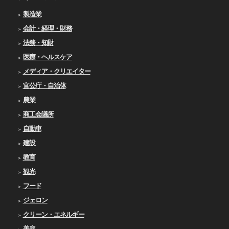
製造業
会計・経理・財務
法務・知財
医療・ヘルスケア
メディア・クリエイター
官公庁・自治体
農業
商工会議所
自動車
建設
教育
観光
フード
ジェロン
クリーン・エネルギー
美容