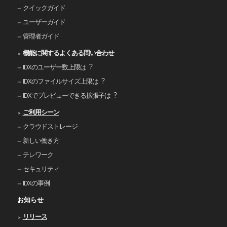
クイックガイド
ユーザーガイド
管理者ガイド
機能に関するよくある問い合わせ
IDXのユーザー数上限は︖
IDXのファイルサイズ上限は︖
IDXでプレビューできる拡張⼦は︖
ご利⽤シーン
クラウドストレージ
新しい働き⽅
テレワーク
セキュリティ
IDXの事例
お知らせ
リリース