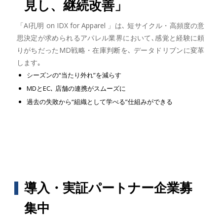
見し、継続改善」
「AI孔明 on IDX for Apparel 」は､ 短サイクル・高頻度の意
思決定が求められるアパレル業界において､感覚と経験に頼
りがちだったMD戦略・在庫判断を､ データドリブンに変革
します｡
シーズンの“当たり外れ”を減らす
MDとEC､ 店舗の連携がスムーズに
過去の失敗から“組織として学べる”仕組みができる
導入・実証パートナー企業募
集中