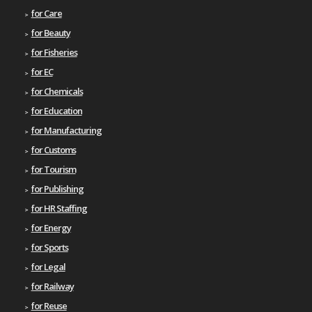
for Care
for Beauty
for Fisheries
for EC
for Chemicals
for Education
for Manufacturing
for Customs
for Tourism
for Publishing
for HR Staffing
for Energy
for Sports
for Legal
for Railway
for Reuse