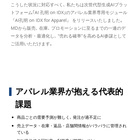
こうした状況に対応すべく､ 私たちは次世代型生成AIプラッ
トフォーム｢AI 孔明 on IDX｣のアパレル業界専用モジュール
『AI孔明 on IDX for Apparel』 をリリースいたしました｡
MDから販売､ 在庫､ プロモーションに至るまでの一連のデ
ータを分析・最適化し､ “売れる確率”を高めるAI参謀として
ご活用いただけます｡
アパレル業界が抱える代表的
課題
商品ごとの需要予測が難しく､ 発注が過不足に
売上データ・在庫・返品・店舗間情報がバラバラに管理され
ている