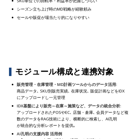
SKU単位での回転率・利益率が把握しづらい
シーズン立ち上げ時のMD戦略が経験頼み
セールや販促が場当たり的になりやすい
モジュール構成と連携対象
販売管理・在庫管理・MD計画ツールからのデータ活用:
商品データ､ SKU別販売実績､ 在庫状況､ 販促計画などをIDX
にアップロードし一元管理
IDX基盤により販売～在庫～施策など、データの統合分析:
アップロードされたPOSやEC､ 店舗・倉庫､ 会員データなど複
数のデータをRAG技術により、横断的に検索し、AI孔明
が統合的な分析レポートを提供｡
AI孔明の支援内容 活用例