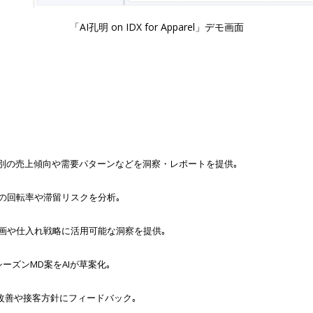
「AI孔明 on IDX for Apparel」デモ画面
U別の売上傾向や需要パターンなどを洞察・レポートを提供｡
の回転率や滞留リスクを分析｡
画や仕入れ戦略に活用可能な洞察を提供｡
ーズンMD案をAIが草案化｡
改善や接客方針にフィードバック｡