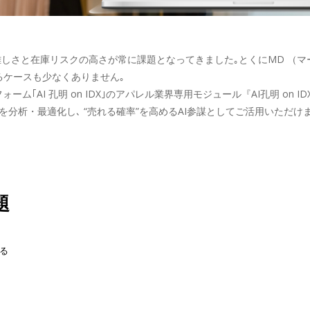
難しさと在庫リスクの高さが常に課題となってきました｡とくにMD （マ
るケースも少なくありません｡
I 孔明 on IDX｣のアパレル業界専用モジュール『AI孔明 on IDX f
を分析・最適化し､ “売れる確率”を高めるAI参謀としてご活用いただけま
題
る