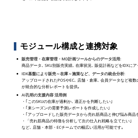
モジュール構成と連携対象
販売管理・在庫管理・MD計画ツールからのデータ活用:
商品データ､ SKU別販売実績､ 在庫状況､ 販促計画などをIDX
IDX基盤により販売～在庫～施策など、データの統合分析:
アップロードされたPOSやEC､ 店舗・倉庫､ 会員データなど複
が統合的な分析レポートを提供｡
AI孔明の支援内容 活用例
・｢このSKUの在庫が過剰か､ 適正かを判断したい｣
・｢来シーズンの需要予測レポートを作成したい｣
・｢アップロードした販売データから売れ筋商品と伸び悩み商品
・「売れ筋商品の特徴を分析して次の仕入れ戦略を立てたい｣
など､ 店舗・本部・ECチームでの幅広い活用が可能です｡