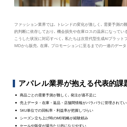
ファッション業界では､ トレンドの変化が激しく､ 需要予測の
的判断に依存しており､ 機会損失や在庫ロスの温床になってい
こうした状況に対応すべく､ 私たちは次世代型生成AIプラットフォーム｢A
MDから販売､ 在庫､ プロモーションに至るまでの一連のデータ
アパレル業界が抱える代表的課
商品ごとの需要予測が難しく､ 発注が過不足に
売上データ・在庫・返品・店舗間情報がバラバラに管理されてい
SKU単位での回転率・利益率が把握しづらい
シーズン立ち上げ時のMD戦略が経験頼み
セールや販促が場当たり的になりやすい