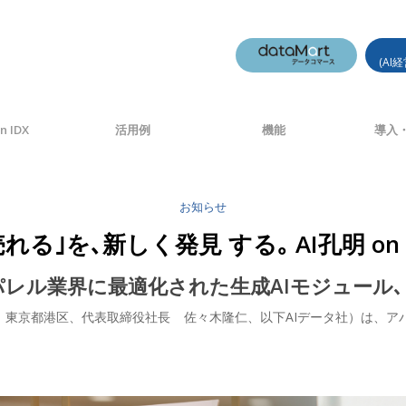
(AI
n IDX
活用例
機能
導入・
お知らせ
る｣を､新しく発見 する｡ AI孔明 on IDX 
アパレル業界に最適化された生成AIモジュール､ 
都港区、代表取締役社長 佐々木隆仁、以下AIデータ社）は、アパレル業界専用生