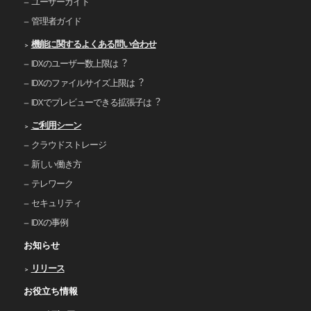
ユーザーガイド
管理者ガイド
機能に関するよくある問い合わせ
IDXのユーザー数上限は︖
IDXのファイルサイズ上限は︖
IDXでプレビューできる拡張⼦は︖
ご利⽤シーン
クラウドストレージ
新しい働き⽅
テレワーク
セキュリティ
IDXの事例
お知らせ
リリース
お役立ち情報