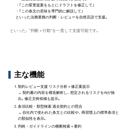
・｢この変更提案をもとにドラフトを修正して｣
・｢この条文の意味を専門的に解説して｣
といった法務業務の判断・レビューを自然言語で支援｡
といった､ “判断＋行動”を一貫して支援可能です｡
主な機能
契約レビュー支援 リスク分析＋修正案提示
→ 契約書の内容を構造解析し､ 想定されるリスクをAIが抽
出｡ 修正文例候補も提示｡
条項比較・類型検索 過去契約との照合
→ 自社内で使われた条文との比較や､ 商習慣上の標準条項と
の類似性を表示｡
判例・ガイドラインの横断検索＋要約