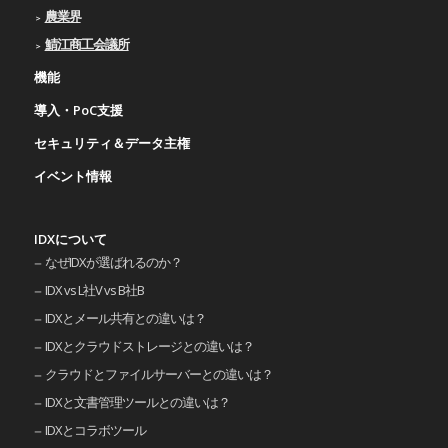
農業界
鯖江商工会議所
機能
導入・PoC支援
セキュリティ＆データ主権
イベント情報
IDXについて
なぜIDXが選ばれるのか？
IDX vs L社V vs B社B
IDXとメール共有との違いは？
IDXとクラウドストレージとの違いは？
クラウドとファイルサーバーとの違いは？
IDXと文書管理ツールとの違いは？
IDXとコラボツール