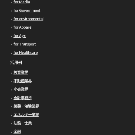
for Media
for Government
for environmental
for Apparel
for Agri
for Transport
for Healthcare
活用例
教育業界
不動産業界
小売業界
会計事務所
製薬・治験業界
エネルギー業界
法務・士業
金融