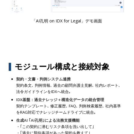
「AI孔明 on IDX for Legal」デモ画面
モジュール構成と接続対象
契約・文書・判例システム連携
契約条文､ 判例情報､ 過去の顧問弁護士見解､ 社内レポート､
法令ガイドラインをIDXへ統合｡
IDX基盤：過去ナレッジ＋構造化データの統合管理
契約テンプレート､ 修正履歴､ FAQ､ 判例検索履歴､ 社内基準
をRAG対応でナレッジチームドライブに統合｡
生成AI ｢AI孔明｣による法務支援機能
・｢この契約に潜むリスク条項を洗い出して｣
・｢過去に類似条項があった契約を教えて｣