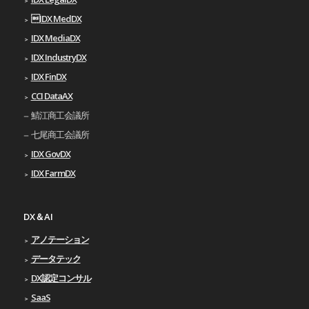
IDX MedDX
IDX MediaDX
IDX IndustryDX
IDX FinDX
CCI DataAX
鯖江商工会議所
七尾商工会議所
IDX GovDX
IDX FarmDX
DX＆AI
アノテーション
データテック
DX認定コンサル
SaaS