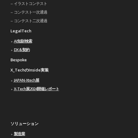
イラストコンテスト
コンテスト一次通過
コンテスト二次通過
LegalTech
AI知財検索
DX＆契約
Bespoke
X_TechのInside実装
JAPAN-Xtech展
X-Tech展2024開催レポート
ソリューション
製造業