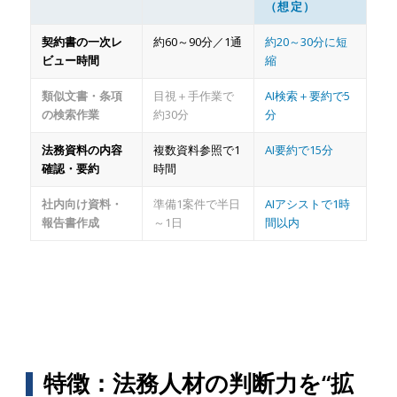
（想定）
契約書の一次レ
約60～90分／1通
約20～30分に短
ビュー時間
縮
類似文書・条項
目視＋手作業で
AI検索＋要約で5
の検索作業
約30分
分
法務資料の内容
複数資料参照で1
AI要約で15分
確認・要約
時間
社内向け資料・
準備1案件で半日
AIアシストで1時
報告書作成
～1日
間以内
特徴：法務人材の判断力を“拡