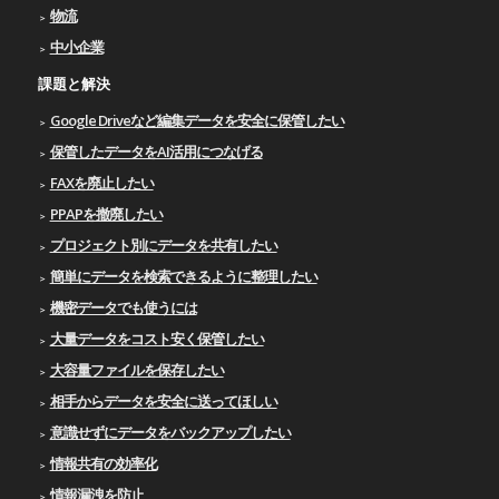
物流
中小企業
課題と解決
Google Driveなど編集データを安全に保管したい
保管したデータをAI活用につなげる
FAXを廃止したい
PPAPを撤廃したい
プロジェクト別にデータを共有したい
簡単にデータを検索できるように整理したい
機密データでも使うには
大量データをコスト安く保管したい
大容量ファイルを保存したい
相手からデータを安全に送ってほしい
意識せずにデータをバックアップしたい
情報共有の効率化
情報漏洩を防止