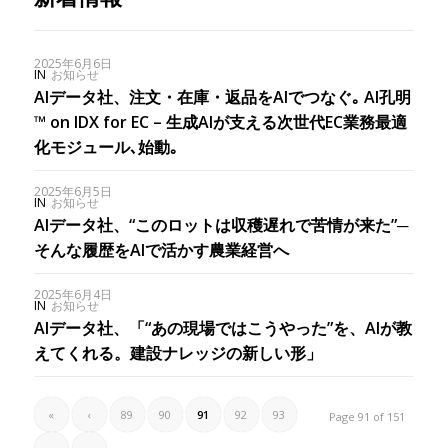
2025年6月6日
IN
お知らせ
AIデータ社、注文・在庫・返品をAIでつなぐ｡ AI孔明
™ on IDX for EC – 生成AIが支える次世代EC業務最適
化モジュール､始動｡
2025年6月5日
IN
お知らせ
AIデータ社、“このロットは収穫遅れで苦情が来た”─
そんな履歴をAIで活かす農業経営へ
2025年6月4日
IN
お知らせ
AIデータ社、「“あの現場ではこうやった”を、AIが教
えてくれる。建設ナレッジの新しい形」
«
‹
89
90
91
92
93
Page 91 of 151