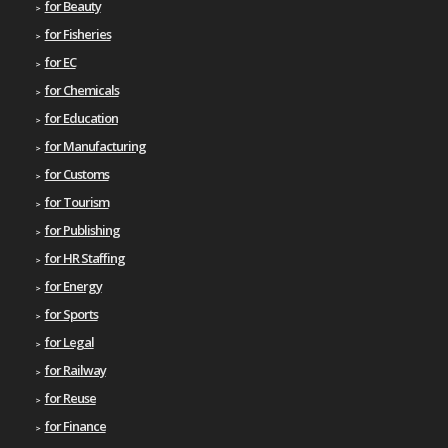
for Beauty
for Fisheries
for EC
for Chemicals
for Education
for Manufacturing
for Customs
for Tourism
for Publishing
for HR Staffing
for Energy
for Sports
for Legal
for Railway
for Reuse
for Finance