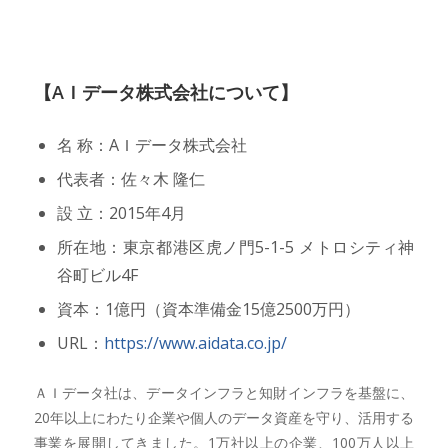
【AＩデータ株式会社について】
名 称：AＩデータ株式会社
代表者：佐々木 隆仁
設 立：2015年4月
所在地：東京都港区虎ノ門5-1-5 メトロシティ神
谷町ビル4F
資本：1億円（資本準備金15億2500万円）
URL：
https://www.aidata.co.jp/
ＡＩデータ社は、データインフラと知財インフラを基盤に、
20年以上にわたり企業や個人のデータ資産を守り、活用する
事業を展開してきました。1万社以上の企業、100万人以上