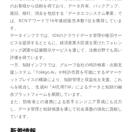
のお客様から信頼を得ており、データ共有、バックアップ、
復旧、移行、消去を包括する「データエコシステム事業」で
は、BCNアワードで16年連続販売本数1位を獲得していま
す。
データインフラでは、IDXのクラウドデータ管理や復旧サー
ビスを提供するとともに、経済産業大臣賞を受けたフォレン
ジック調査や証拠開示サービスを通じて、法務分野でも高い
評価を得ています。
一方、知財インフラでは、グループ会社の特許検索・出願支
援システム『Tokkyo.Ai』や特許売買を可能にするIPマーケ
ットプレイスの構築により、知財管理と収益化を支援。これ
らを統合し、生成AI『AI孔明TM』によるデータと知財の融
合プラットフォームを展開しています。
また、防衛省との連携による若手エンジニア育成にも注力
し、データ管理と知財保護を通じて社会基盤の強化に貢献し
ています。
新着情報