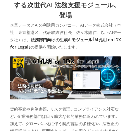
する次世代AI 法務支援モジュール､
登場
企業データとAIの利活用カンパニー、AIデータ株式会社（本
社：東京都港区、代表取締役社長 佐々木隆仁、以下AIデー
タ社）は、
法務部門向けの生成AIモジュール｢AI孔明 on IDX
for Legal｣
の提供を開始いたします。
契約審査や判例参照､ リスク管理､ コンプライアンス対応な
ど､ 企業法務部門は日々膨大な知的業務に追われています｡
加えて､ グローバル化に伴う契約言語の多様化や､ 法改正の
頻度増加により､ 専門性とスピードの両立がますます求めら