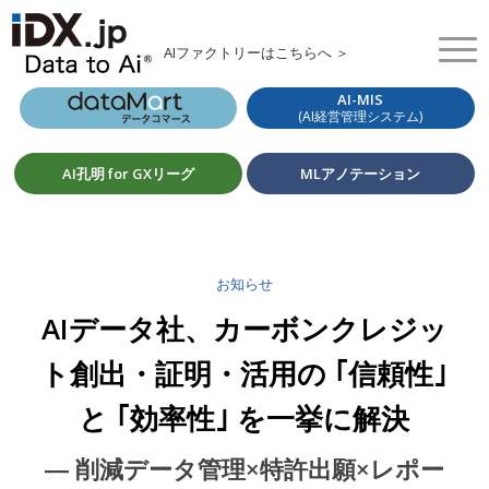
AIファクトリーはこちらへ ＞
AI-MIS
(AI経営管理システム)
AI孔明 for GXリーグ
MLアノテーション
お知らせ
AIデータ社、カーボンクレジッ
ト創出・証明・活用の ｢信頼性｣
と ｢効率性｣ を一挙に解決
― 削減データ管理×特許出願×レポー