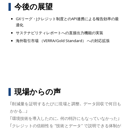
今後の展望
GXリーグ・Jクレジット制度とのAPI連携による報告効率の最
適化
サステナビリティレポートへの直接出力機能の実装
海外取引市場 （VERRA/Gold Standard） への対応拡張
現場からの声
｢削減量を証明するたびに現場と調整､ データ回収で何日も
かかる…｣
｢環境技術を導入したのに､ 何の特許にもなっていなかった｣
｢クレジットの信頼性を “技術とデータ” で説明できる体制が