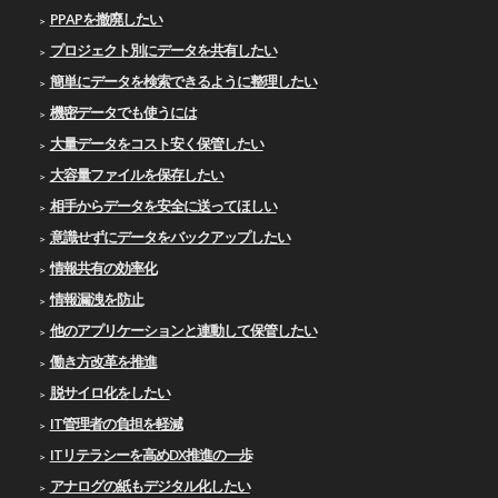
PPAPを撤廃したい
プロジェクト別にデータを共有したい
簡単にデータを検索できるように整理したい
機密データでも使うには
大量データをコスト安く保管したい
大容量ファイルを保存したい
相手からデータを安全に送ってほしい
意識せずにデータをバックアップしたい
情報共有の効率化
情報漏洩を防止
他のアプリケーションと連動して保管したい
働き方改革を推進
脱サイロ化をしたい
IT管理者の負担を軽減
ITリテラシーを高めDX推進の一歩
アナログの紙もデジタル化したい