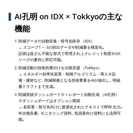
AI孔明 on IDX × Tokkyoの主な
機能
削減データの自動収集・暗号化保存 （IDX）
→ スコープ1 ～ 3の排出データや削減量を構造化｡
証跡は改ざん不能な形式で管理され､J-クレジット制度やGX
リーグの要件に即応可能｡
削減活動の技術的裏付けを出願支援 （Tokkyo）
→ エネルギー効率化装置・制御アルゴリズム・再エネ設
備・建材など､ 削減根拠となる技術要素をAIが抽出し､ 明細
書ドラフトまで生成｡
削減実績ダッシュボード※＋レポート自動生成 （AI孔明）
※ダッシュボードはオプション開発
→ 各部署・取引先向けに最適化されたテキストで即時 出力｡
年次報告書､ モニタリング資料､ 投資家向け資料にも流用可
能｡