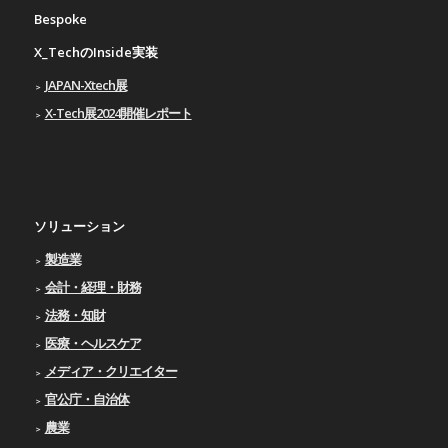
Bespoke
X_TechのInside実装
JAPAN-Xtech展
X-Tech展2024開催レポート
ソリューション
製造業
会計・経理・財務
法務・知財
医療・ヘルスケア
メディア・クリエイター
官公庁・自治体
農業