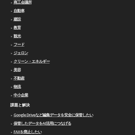
商工会議所
自動車
建設
教育
観光
フード
ジェロン
クリーン・エネルギー
美容
不動産
物流
中小企業
課題と解決
Google Driveなど編集データを安全に保管したい
保管したデータをAI活用につなげる
FAXを廃止したい