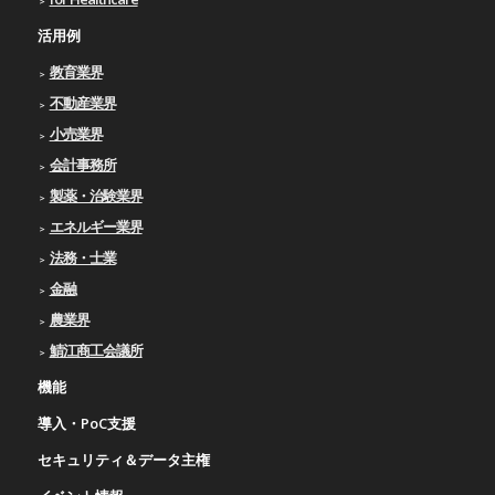
活用例
教育業界
不動産業界
小売業界
会計事務所
製薬・治験業界
エネルギー業界
法務・士業
金融
農業界
鯖江商工会議所
機能
導入・PoC支援
セキュリティ＆データ主権