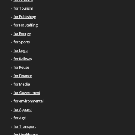
for Tourism
for Publishing
for HR Staffing
for Energy
for Sports
for Legal
for Railway
for Reuse
for Finance
for Media
for Government
for environmental
for Apparel
for Agri
for Transport
for Healthcare