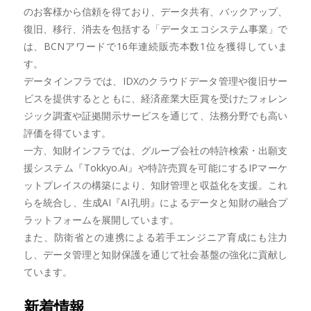
のお客様から信頼を得ており、データ共有、バックアップ、
復旧、移行、消去を包括する「データエコシステム事業」で
は、BCNアワードで16年連続販売本数1位を獲得していま
す。
データインフラでは、IDXのクラウドデータ管理や復旧サー
ビスを提供するとともに、経済産業大臣賞を受けたフォレン
ジック調査や証拠開示サービスを通じて、法務分野でも高い
評価を得ています。
一方、知財インフラでは、グループ会社の特許検索・出願支
援システム『Tokkyo.Ai』や特許売買を可能にするIPマーケ
ットプレイスの構築により、知財管理と収益化を支援。これ
らを統合し、生成AI『AI孔明』によるデータと知財の融合プ
ラットフォームを展開しています。
また、防衛省との連携による若手エンジニア育成にも注力
し、データ管理と知財保護を通じて社会基盤の強化に貢献し
ています。
新着情報