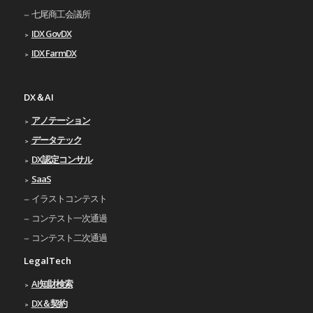
七尾商工会議所
IDX GovDX
IDX FarmDX
DX＆AI
アノテーション
データテック
DX認定コンサル
SaaS
イラストコンテスト
コンテスト一次通過
コンテスト二次通過
LegalTech
AI知財検索
DX＆契約