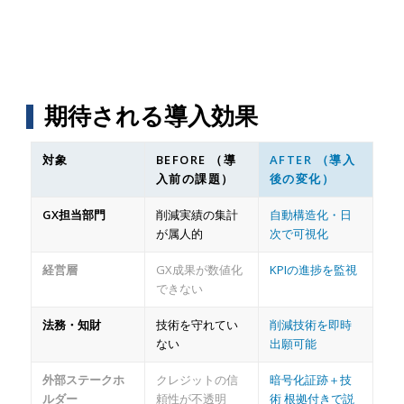
期待される導入効果
対象
BEFORE （導
AFTER （導入
入前の課題）
後の変化）
GX担当部門
削減実績の集計
自動構造化・日
が属人的
次で可視化
経営層
GX成果が数値化
KPIの進捗を監視
できない
法務・知財
技術を守れてい
削減技術を即時
ない
出願可能
外部ステークホ
クレジットの信
暗号化証跡＋技
ルダー
頼性が不透明
術 根拠付きで説