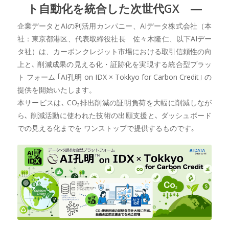
ト自動化を統合した次世代GX ―
企業データとAIの利活用カンパニー、AIデータ株式会社（本
社：東京都港区、代表取締役社長 佐々木隆仁、以下AIデー
タ社）は、カーボンクレジット市場における取引信頼性の向
上と､ 削減成果の見える化・証跡化を実現する統合型プラッ
ト フォーム ｢AI孔明 on IDX × Tokkyo for Carbon Credit｣ の
提供を開始いたします。
本サービスは､ CO₂排出削減の証明負荷を大幅に削減しなが
ら､ 削減活動に使われた技術の出願支援と､ ダッシュボード
での見える化までを ワンストップで提供するものです｡