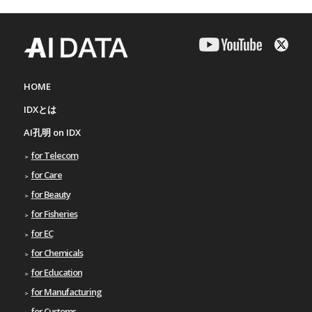
HOME
IDXとは
AI孔明 on IDX
for Telecom
for Care
for Beauty
for Fisheries
for EC
for Chemicals
for Education
for Manufacturing
for Customs