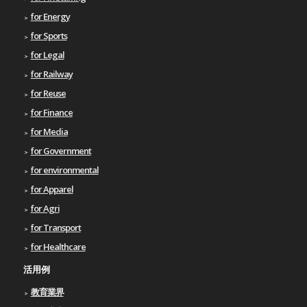
for Energy
for Sports
for Legal
for Railway
for Reuse
for Finance
for Media
for Government
for environmental
for Apparel
for Agri
for Transport
for Healthcare
活用例
教育業界