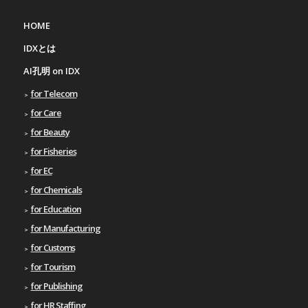
HOME
IDXとは
AI孔明 on IDX
for Telecom
for Care
for Beauty
for Fisheries
for EC
for Chemicals
for Education
for Manufacturing
for Customs
for Tourism
for Publishing
for HR Staffing