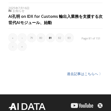
2025年7月16日
IN
お知らせ
AI孔明 on IDX for Customs 輸出入業務を支援する次
世代AIモジュール、始動
«
‹
79
80
81
82
83
Page 81 of 151
›
»
過去記事はこちらへ 〉