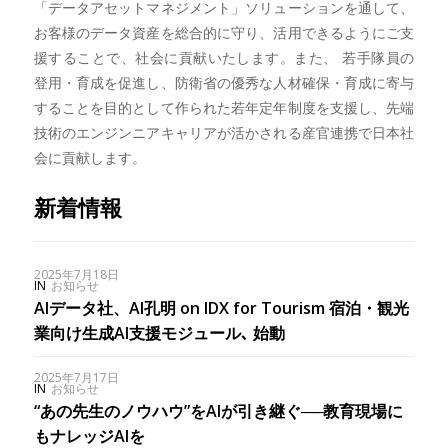
「データアセットマネジメント」ソリューションを通して、
お客様のデータ資産を総合的に守り、活用できるようにご支
援することで、社会に貢献いたします。また、 若手隊員の
登用・育成を促進し、防衛省の優秀な人材確保・育成に寄与
することを目的として作られた若年定年制度を支援し、先端
技術のエンジンニアキャリアが活かされる産官連携で日本社
会に貢献します。
新着情報
2025年7月18日
IN
お知らせ
AIデータ社、AI孔明 on IDX for Tourism 宿泊・観光
業向け生成AI支援モジュール､ 始動
2025年7月17日
IN
お知らせ
“あの先生のノウハウ”をAIが引き継ぐ──教育現場に
もナレッジAIを