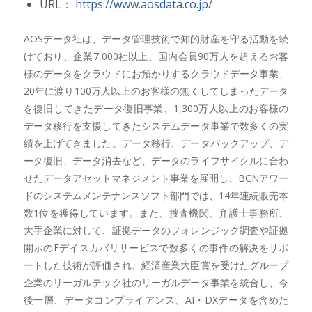
URL：
https://www.aosdata.co.jp/
AOSデータ社は、データ管理技術で知的財産を守る活動を続
けており、企業7,000社以上、国内会員90万人を超えるお客
様のデータをクラウドにお預かりするクラウドデータ事業、
20年に渡り100万人以上のお客様の無くしてしまったデータ
を復旧してきたデータ復旧事業、1,300万人以上のお客様の
データ移行を支援してきたシステムデータ事業で数多くの実
績を上げてきました。データ移行、データバックアップ、デ
ータ復旧、データ消去など、データのライフサイクルに合わ
せたデータアセットマネジメント事業を展開し、BCNアワー
ドのシステムメンテナンスソフト部門では、14年連続販売本
数1位を獲得しています。また、捜査機関、弁護士事務所、
大手企業に対して、証拠データのフォレンジック調査や証拠
開示のEデイスカバリサービスで数多くの事件の解決をサポ
ートした技術が評価され、経済産業大臣賞を受けたグループ
企業のリーガルテック社のリーガルデータ事業を統合し、今
後一層、データコンプライアンス、AI・DXデータを含めた