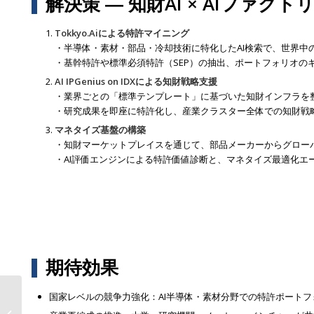
解決策 ― 知財AI × AIファク
Tokkyo.Aiによる特許マイニング
・半導体・素材・部品・冷却技術に特化したAI検索で、世界中
・基幹特許や標準必須特許（SEP）の抽出、ポートフォリオの
AI IPGenius on IDXによる知財戦略支援
・業界ごとの「標準テンプレート」に基づいた知財インフラを
・研究成果を即座に特許化し、産業クラスター全体での知財戦
マネタイズ基盤の構築
・知財マーケットプレイスを通じて、部品メーカーからグロー
・AI評価エンジンによる特許価値診断と、マネタイズ最適化エ
期待効果
国家レベルの競争力強化：AI半導体・素材分野での特許ポート
AIデータ社、“業界必須ガイドライ