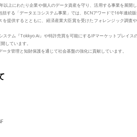
年以上にわたり企業や個人のデータ資産を守り、活用する事業を展開し
括する「データエコシステム事業」では、BCNアワードで16年連続販
ビスを提供するとともに、経済産業大臣賞を受けたフォレンジック調査
テム『Tokkyo.Ai』や特許売買を可能にするIPマーケットプレ
展開しています。
データ管理と知財保護を通じて社会基盤の強化に貢献しています。
て
F