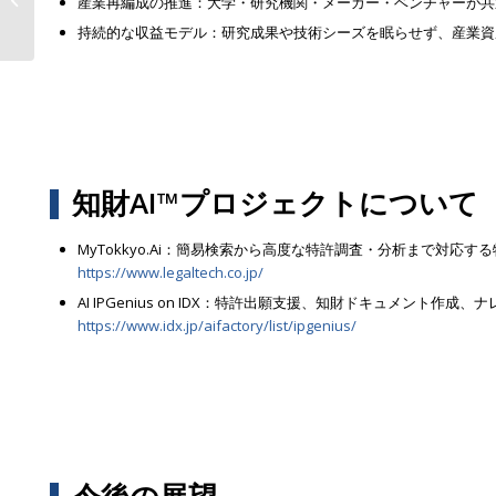
産業再編成の推進：大学・研究機関・メーカー・ベンチャーが共
ン”をAI化するプラ�...
持続的な収益モデル：研究成果や技術シーズを眠らせず、産業資
知財AI™プロジェクトについて
MyTokkyo.Ai：簡易検索から高度な特許調査・分析まで対応す
https://www.legaltech.co.jp/
AI IPGenius on IDX：特許出願支援、知財ドキュメント作
https://www.idx.jp/aifactory/list/ipgenius/