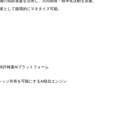
通の知財基盤を活用し、共同開発・標準化活動を加速。
産として循環的にマネタイズ可能。
る特許検索AIプラットフォーム
成、ナレッジ共有を可能にするAI統合エンジン