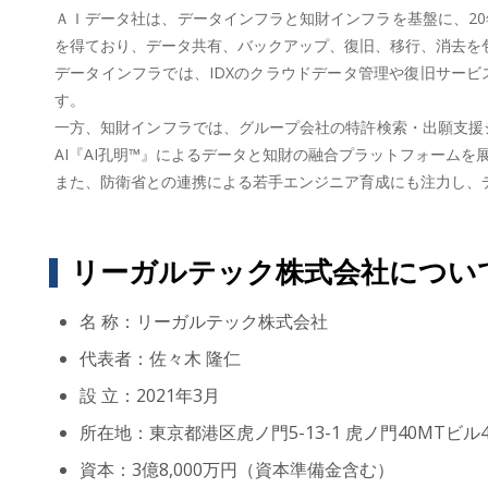
ＡＩデータ社は、データインフラと知財インフラを基盤に、20
を得ており、データ共有、バックアップ、復旧、移行、消去を包
データインフラでは、IDXのクラウドデータ管理や復旧サー
す。
一方、知財インフラでは、グループ会社の特許検索・出願支援シス
AI『AI孔明™』によるデータと知財の融合プラットフォームを
また、防衛省との連携による若手エンジニア育成にも注力し、
リーガルテック株式会社につい
名 称：リーガルテック株式会社
代表者：佐々木 隆仁
設 立：2021年3月
所在地：東京都港区虎ノ門5-13-1 虎ノ門40MTビル4
資本：3億8,000万円（資本準備金含む）