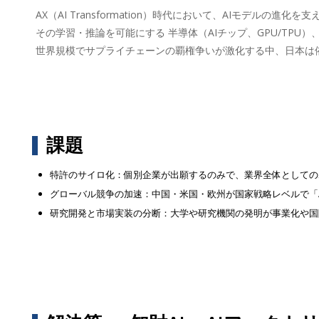
AX（AI Transformation）時代において、AIモデルの
その学習・推論を可能にする 半導体（AIチップ、GPU/TP
世界規模でサプライチェーンの覇権争いが激化する中、日本は
課題
特許のサイロ化：個別企業が出願するのみで、業界全体としての
グローバル競争の加速：中国・米国・欧州が国家戦略レベルで「
研究開発と市場実装の分断：大学や研究機関の発明が事業化や国