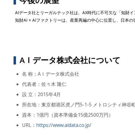
今後の展望
AIデータ社とリーガルテック社は、AX時代に不可欠な「知財イ
知財AI × AIファクトリーは、産業再編の中心に位置し、日
AＩデータ株式会社について
名 称：AＩデータ株式会社
代表者：佐々木 隆仁
設 立：2015年4月
所在地：東京都港区虎ノ門5-1-5 メトロシティ神谷町
資本：1億円（資本準備金15億2500万円）
URL：
https://www.aidata.co.jp/