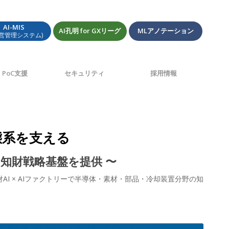
AI-MIS
AI孔明 for GXリーグ
MLアノテーション
経営管理システム)
PoC支援
セキュリティ
採用情報
生態系を支える
の知財戦略基盤を提供 〜
I × AIファクトリーで半導体・素材・部品・冷却装置分野の知